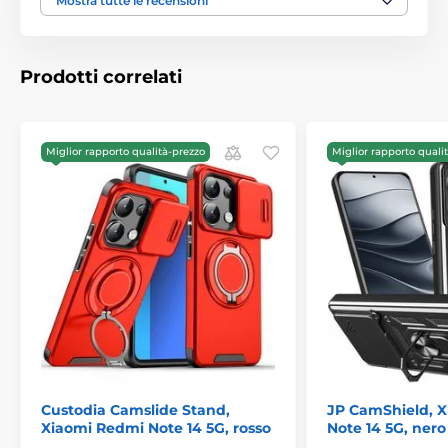
Mostra tutte le recensioni
Completamente funzionale
Installazione e rimozione facili
Il set contiene:
Prodotti correlati
1x custodia Tech-Protect CamShield Pro
Miglior rapporto qualità-prezzo
Miglior rapporto quali
Custodia Camslide Stand,
JP CamShield, 
Xiaomi Redmi Note 14 5G, rosso
Note 14 5G, nero