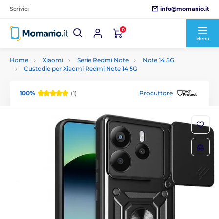
info@momanio.it
Scrivici
0
Menu
Home
Xiaomi
Serie Redmi Note
Note 14 5G
Custodie per Xiaomi Redmi Note 14 5G
100%
(1)
Produttore