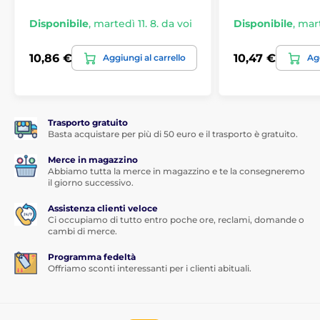
Disponibile
,
martedì 11. 8. da voi
Disponibile
,
mart
10,86 €
10,47 €
Aggiungi al carrello
Agg
Trasporto gratuito
Basta acquistare per più di 50 euro e il trasporto è gratuito.
Merce in magazzino
Abbiamo tutta la merce in magazzino e te la consegneremo
il giorno successivo.
Assistenza clienti veloce
Ci occupiamo di tutto entro poche ore, reclami, domande o
cambi di merce.
Programma fedeltà
Offriamo sconti interessanti per i clienti abituali.