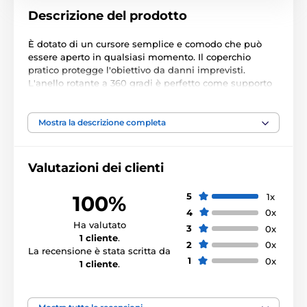
Descrizione del prodotto
È dotato di un cursore semplice e comodo che può
essere aperto in qualsiasi momento. Il coperchio
pratico protegge l'obiettivo da danni imprevisti.
L'anello rotante a 360 gradi è perfetto come supporto
per guardare film, impugnatura per le dita che tiene
saldamente il telefono in mano, o anche come attacco
per supporto magnetico per auto.
Mostra la descrizione completa
Caratteristiche del prodotto:
Valutazioni dei clienti
100% originale
Confezionato nella scatola originale
5
1x
100%
Estremamente resistente
4
0x
Ha valutato
3
0x
Lavorazione precisa
1 cliente
.
2
0x
Anello rotante a 360 gradi
La recensione è stata scritta da
1
0x
1 cliente
.
Cursore protettivo per obiettivo
Vestibilità perfetta