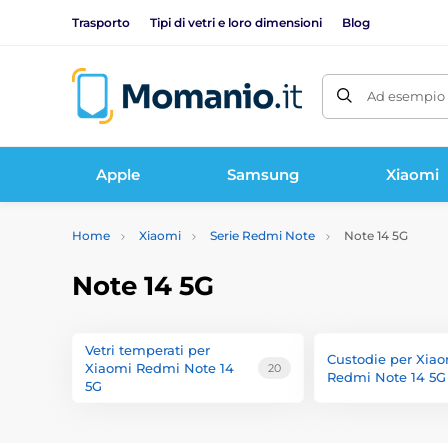
Trasporto
Tipi di vetri e loro dimensioni
Blog
Ad esempio 
Apple
Samsung
Xiaomi
Home
Xiaomi
Serie Redmi Note
Note 14 5G
Note 14 5G
Vetri temperati per
Custodie per Xia
Xiaomi Redmi Note 14
20
Redmi Note 14 5G
5G