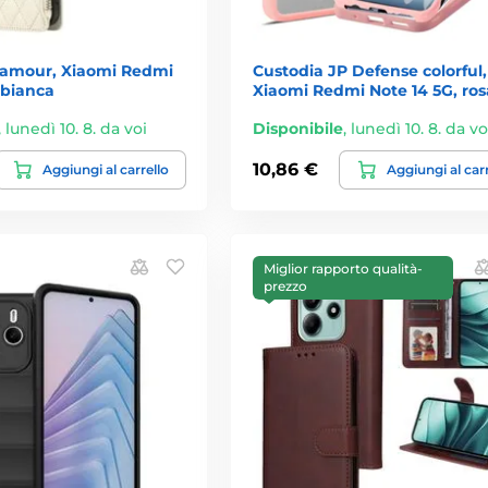
lamour, Xiaomi Redmi
Custodia JP Defense colorful,
 bianca
Xiaomi Redmi Note 14 5G, ros
,
lunedì 10. 8. da voi
Disponibile
,
lunedì 10. 8. da vo
10,86 €
Aggiungi al carrello
Aggiungi al car
Miglior rapporto qualità-
prezzo