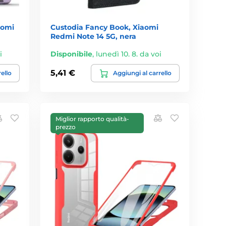
aomi
Custodia Fancy Book, Xiaomi
Redmi Note 14 5G, nera
i
Disponibile
,
lunedì 10. 8. da voi
5,41 €
rello
Aggiungi al carrello
Miglior rapporto qualità-
prezzo