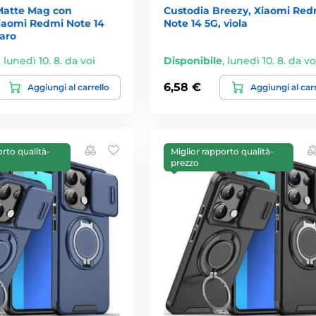
 Matte Mag con
Custodia Breezy, Xiaomi Red
iaomi Redmi Note 14
Note 14 5G, viola
iaro
,
lunedì 10. 8. da voi
Disponibile
,
lunedì 10. 8. da vo
6,58 €
Aggiungi al carrello
Aggiungi al car
orto qualità-
Miglior rapporto qualità-
prezzo