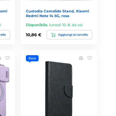
aomi
Custodia Camslide Stand, Xiaomi
Redmi Note 14 5G, rosa
i
Disponibile
,
lunedì 10. 8. da voi
10,86 €
rello
Aggiungi al carrello
Base