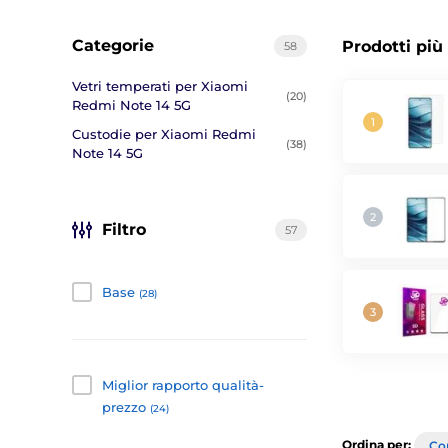
Categorie
Prodotti più
58
Vetri temperati per Xiaomi
(20)
Redmi Note 14 5G
Custodie per Xiaomi Redmi
(38)
Note 14 5G
Filtro
57
Base
(28)
Miglior rapporto qualità-
prezzo
(24)
Ordina per:
Con