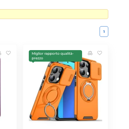
1
Miglior rapporto qualità-
prezzo