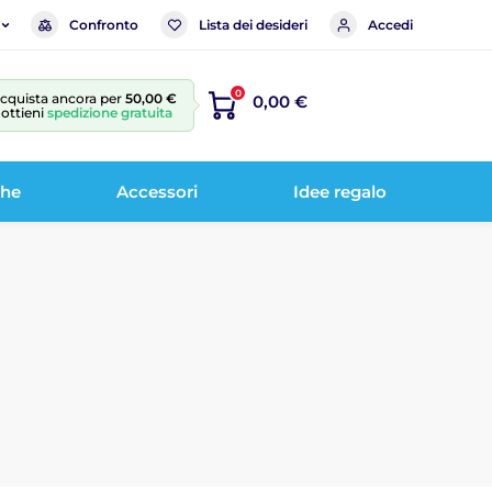
Confronto
Lista dei desideri
Accedi
0
cquista ancora per
50,00 €
0,00 €
 ottieni
spedizione gratuita
che
Accessori
Idee regalo