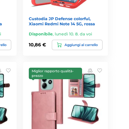
Custodia JP Defense colorful,
a
Xiaomi Redmi Note 14 5G, rossa
i
Disponibile
,
lunedì 10. 8. da voi
10,86 €
rello
Aggiungi al carrello
Miglior rapporto qualità-
prezzo