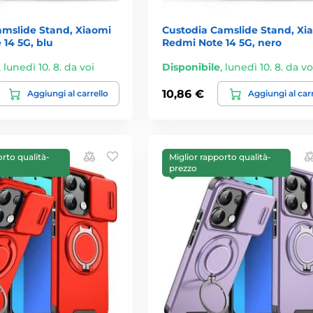
amslide Stand, Xiaomi
Custodia Camslide Stand, Xi
14 5G, blu
Redmi Note 14 5G, nero
,
lunedì 10. 8. da voi
Disponibile
,
lunedì 10. 8. da vo
10,86 €
Aggiungi al carrello
Aggiungi al car
orto qualità-
Miglior rapporto qualità-
prezzo