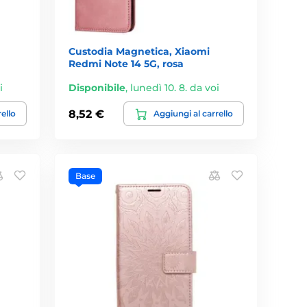
Custodia Magnetica, Xiaomi
Redmi Note 14 5G, rosa
i
Disponibile
,
lunedì 10. 8. da voi
8,52 €
rello
Aggiungi al carrello
Base