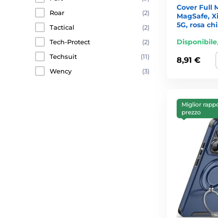
Cover Full
Roar
(2)
MagSafe, X
5G, rosa ch
Tactical
(2)
Disponibile
Tech-Protect
(2)
Techsuit
(11)
8,91 €
Wency
(3)
Miglior rapp
prezzo