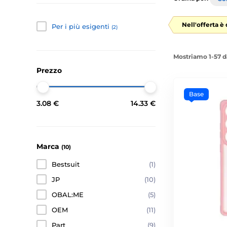
Nell'offerta è
Per i più esigenti
(2)
Mostriamo 1-57 d
Prezzo
Base
3.08 €
14.33 €
Marca
(10)
Bestsuit
(1)
JP
(10)
OBAL:ME
(5)
OEM
(11)
Part
(9)