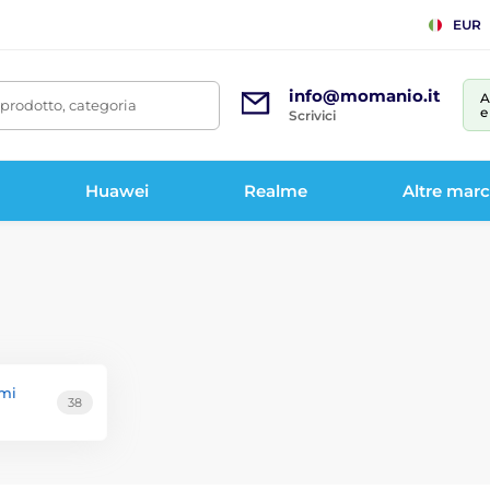
EUR
info@momanio.it
A
prodotto, categoria
e
Scrivici
Huawei
Realme
Altre mar
omi
38