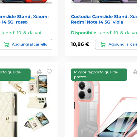
amslide Stand, Xiaomi
Custodia Camslide Stand, Xi
14 5G, rosso
Redmi Note 14 5G, viola
,
lunedì 10. 8. da voi
Disponibile
,
lunedì 10. 8. da vo
10,86 €
Aggiungi al carrello
Aggiungi al car
orto qualità-
Miglior rapporto qualità-
prezzo