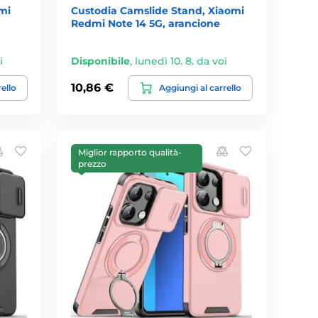
mi
Custodia Camslide Stand, Xiaomi
Redmi Note 14 5G, arancione
i
Disponibile
,
lunedì 10. 8. da voi
10,86 €
rello
Aggiungi al carrello
Miglior rapporto qualità-
prezzo