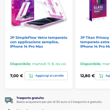
JP SimpleFlow Vetro temperato
JP Titan Privacy
con applicazione semplice,
temperato extra 
iPhone 14 Pro Max
iPhone 14 Pro M
Disponibile
,
martedì 11. 8. da voi
Disponibile
,
mart
7,00 €
12,80 €
Aggiungi al carrello
Agg
Trasporto gratuito
Basta acquistare per più di 50 euro e il trasporto è gratuito.