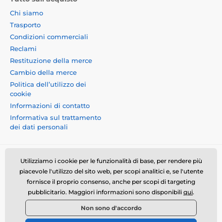
Chi siamo
Trasporto
Condizioni commerciali
Reclami
Restituzione della merce
Cambio della merce
Politica dell’utilizzo dei
cookie
Informazioni di contatto
Informativa sul trattamento
dei dati personali
Utilizziamo i cookie per le funzionalità di base, per rendere più
piacevole l'utilizzo del sito web, per scopi analitici e, se l'utente
fornisce il proprio consenso, anche per scopi di targeting
Momanio s.r.o., Okružní 361/14, 74718, Píšť, Czech
pubblicitario. Maggiori informazioni sono disponibili
qui
.
republic, VAT: CZ09604707, info@momanio.it
Non sono d'accordo
© 2026 www.momanio.it ⦁ Il negozio online è stato creato da