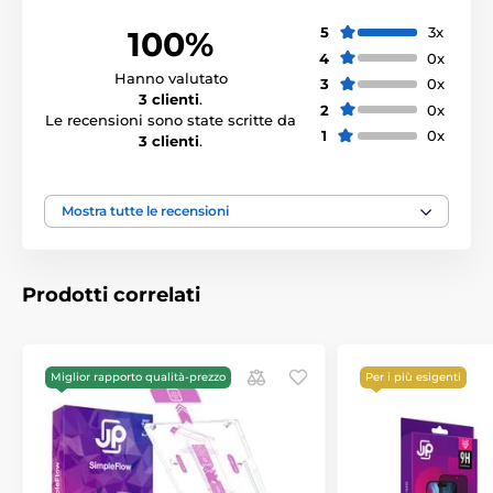
5
3x
100%
4
0x
Hanno valutato
3
0x
3 clienti
.
2
0x
Le recensioni sono state scritte da
1
0x
3 clienti
.
Mostra tutte le recensioni
Prodotti correlati
Miglior rapporto qualità-prezzo
Per i più esigenti