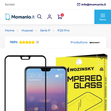
info@momanio.it
Scrivici
0
Menu
Home
Huawei
Serie P
P20 Pro
100%
(1)
Produttore