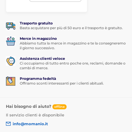
vetro protettivo si stacchino o si sollevino.
Contenuto della confezione:
1x vetro temperato protettivo
Trasporto gratuito
Basta acquistare per più di 50 euro e il trasporto è gratuito.
1x panno asciutto
Merce in magazzino
1x panno umido
Abbiamo tutta la merce in magazzino e te la consegneremo
1x rimuovi polvere
il giorno successivo.
Assistenza clienti veloce
Ci occupiamo di tutto entro poche ore, reclami, domande o
cambi di merce.
Programma fedeltà
Offriamo sconti interessanti per i clienti abituali.
Hai bisogno di aiuto?
offline
Il servizio clienti è disponibile
info@momanio.it