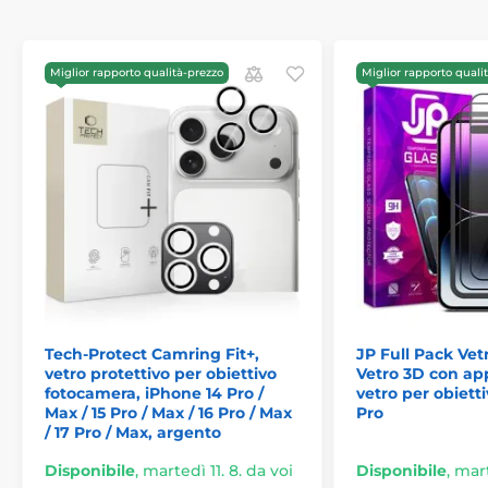
Miglior rapporto qualità-prezzo
Miglior rapporto quali
Tech-Protect Camring Fit+,
JP Full Pack Vet
vetro protettivo per obiettivo
Vetro 3D con app
fotocamera, iPhone 14 Pro /
vetro per obiett
Max / 15 Pro / Max / 16 Pro / Max
Pro
/ 17 Pro / Max, argento
Disponibile
,
martedì 11. 8. da voi
Disponibile
,
mart