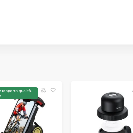
r rapporto qualità-
o