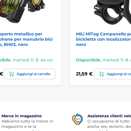
porto metallico per
MiLi MiTag Campanello p
phone per manubrio bici
bicicletta con localizzator
, BH03, nero
nero
ibile
,
martedì 11. 8. da voi
Disponibile
,
martedì 11. 8.
 €
21,59 €
Aggiungi al carrello
Aggiungi al ca
Merce in magazzino
Assistenza clienti vel
Abbiamo tutta la merce in
Ci occupiamo di tutto
magazzino e te la
poche ore, reclami, 