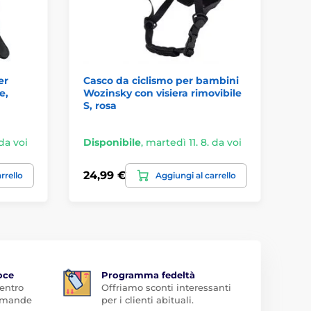
er
Casco da ciclismo per bambini
JP
e,
Wozinsky con visiera rimovibile
te
S, rosa
mo
 da voi
Disponibile
,
martedì 11. 8. da voi
Di
24,99 €
6,
rrello
Aggiungi al carrello
oce
Programma fedeltà
 entro
Offriamo sconti interessanti
domande
per i clienti abituali.