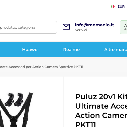
EUR
info@momanio.it
A
prodotto, categoria
e
Scrivici
Huawei
Realme
Altre mar
mate Accessori per Action Camera Sportive PKT11
Puluz 20v1 K
Ultimate Acce
Action Camer
PKT11