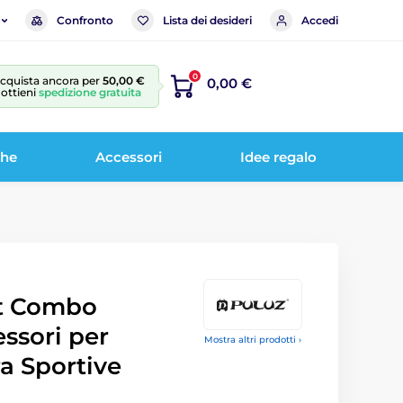
Confronto
Lista dei desideri
Accedi
0
cquista ancora per
50,00 €
0,00 €
 ottieni
spedizione gratuita
che
Accessori
Idee regalo
it Combo
ssori per
Mostra altri prodotti ›
a Sportive