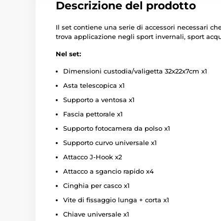
Descrizione del prodotto
Il set contiene una serie di accessori necessari c
trova applicazione negli sport invernali, sport acqu
Nel set:
Dimensioni custodia/valigetta 32x22x7cm x1
Asta telescopica x1
Supporto a ventosa x1
Fascia pettorale x1
Supporto fotocamera da polso x1
Supporto curvo universale x1
Attacco J-Hook x2
Attacco a sgancio rapido x4
Cinghia per casco x1
Vite di fissaggio lunga + corta x1
Chiave universale x1