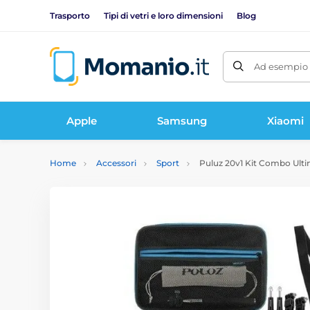
Trasporto
Tipi di vetri e loro dimensioni
Blog
Ad esempio 
Apple
Samsung
Xiaomi
Home
Accessori
Sport
Puluz 20v1 Kit Combo Ulti