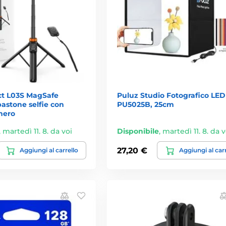
ct L03S MagSafe
Puluz Studio Fotografico LED
astone selfie con
PU5025B, 25cm
nero
,
martedì 11. 8. da voi
Disponibile
,
martedì 11. 8. da v
27,20 €
Aggiungi al carrello
Aggiungi al car