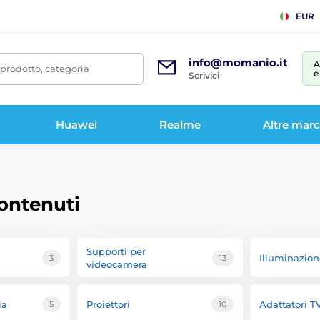
EUR
info@momanio.it
A
prodotto, categoria
e
Scrivici
Huawei
Realme
Altre mar
contenuti
Supporti per
Illuminazio
3
13
videocamera
ia
Proiettori
Adattatori T
5
10