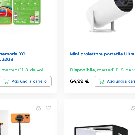
memoria XO
Mini proiettore portatile Ultr
, 32GB
,
martedì 11. 8. da voi
Disponibile
,
martedì 11. 8. da v
64,99 €
Aggiungi al carrello
Aggiungi al car