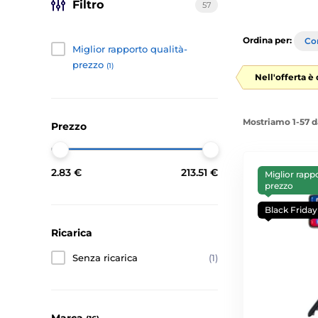
Filtro
57
Ordina per:
Con
Miglior rapporto qualità-
prezzo
(1)
Nell'offerta è
Mostriamo 1-57 d
Prezzo
2.83 €
213.51 €
Miglior rapp
prezzo
Black Friday
Ricarica
Senza ricarica
(1)
Marca