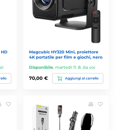
a HD
Magcubic HY320 Mini, proiettore
4K portatile per film e giochi, nero
oi
Disponibile
,
martedì 11. 8. da voi
70,00 €
rello
Aggiungi al carrello