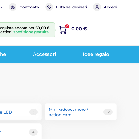
Confronto
Lista dei desideri
Accedi
0
cquista ancora per
50,00 €
0,00 €
 ottieni
spedizione gratuita
che
Accessori
Idee regalo
Mini videocamere /
ne LED
3
12
action cam
V
4