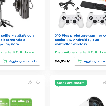
 selfie MagSafe con
X10 Plus proiettore gaming c
 telecomando e
uscita 4K, Android 11, due
,41 m, nero
controller wireless
,
martedì 11. 8. da voi
Disponibile
,
martedì 11. 8. da v
94,99 €
Aggiungi al carrello
Aggiungi al car
Spedizione gratuita