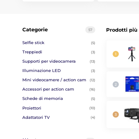
Categorie
Prodotti più
57
Selfie stick
(5)
Treppiedi
(3)
Supporti per videocamera
(13)
Illuminazione LED
(3)
Mini videocamere / action cam
(12)
Accessori per action cam
(16)
Schede di memoria
(5)
Proiettori
(10)
Adattatori TV
(4)