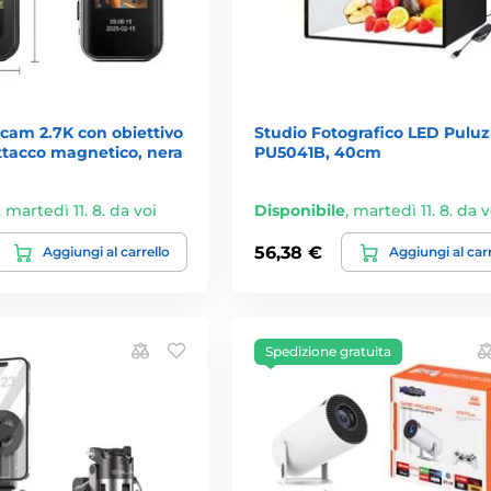
 cam 2.7K con obiettivo
Studio Fotografico LED Puluz
ttacco magnetico, nera
PU5041B, 40cm
,
martedì 11. 8. da voi
Disponibile
,
martedì 11. 8. da v
56,38 €
Aggiungi al carrello
Aggiungi al car
Spedizione gratuita