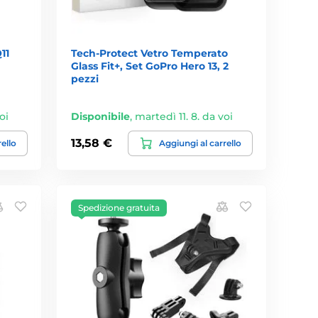
11
Tech-Protect Vetro Temperato
Glass Fit+, Set GoPro Hero 13, 2
pezzi
oi
Disponibile
,
martedì 11. 8. da voi
13,58 €
rello
Aggiungi al carrello
Spedizione gratuita