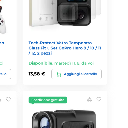
on
Tech-Protect Vetro Temperato
Glass Fit+, Set GoPro Hero 9 / 10 / 11
/ 12, 2 pezzi
oi
Disponibile
,
martedì 11. 8. da voi
13,58 €
rello
Aggiungi al carrello
Spedizione gratuita