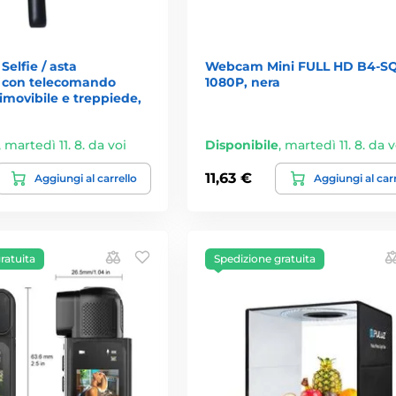
Selfie / asta
Webcam Mini FULL HD B4-SQ
a con telecomando
1080P, nera
imovibile e treppiede,
,
martedì 11. 8. da voi
Disponibile
,
martedì 11. 8. da v
11,63 €
Aggiungi al carrello
Aggiungi al car
ratuita
Spedizione gratuita