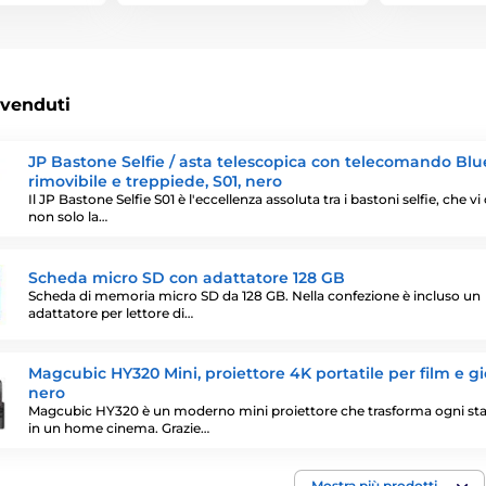
 venduti
JP Bastone Selfie / asta telescopica con telecomando Bl
rimovibile e treppiede, S01, nero
Il JP Bastone Selfie S01 è l'eccellenza assoluta tra i bastoni selfie, che vi 
non solo la…
Scheda micro SD con adattatore 128 GB
Scheda di memoria micro SD da 128 GB. Nella confezione è incluso un
adattatore per lettore di…
Magcubic HY320 Mini, proiettore 4K portatile per film e gi
nero
Magcubic HY320 è un moderno mini proiettore che trasforma ogni st
in un home cinema. Grazie…
Mostra più prodotti