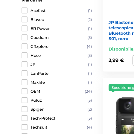
(16)
Acefast
(1)
Blavec
(2)
JP Bastone 
telescopic
ER Power
(1)
Bluetooth r
Goodram
(3)
S01, nero
GRxplore
(4)
Disponibile
Hoco
(3)
2,99 €
JP
(1)
LanParte
(1)
Maxlife
(1)
Spedizione g
OEM
(24)
Puluz
(3)
Spigen
(2)
Tech-Protect
(3)
Techsuit
(4)