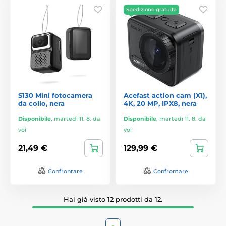
Spedizione gratuita
S130 Mini fotocamera
Acefast action cam (X1),
da collo, nera
4K, 20 MP, IPX8, nera
Disponibile
,
martedì 11. 8. da
Disponibile
,
martedì 11. 8. da
voi
voi
21,49 €
129,99 €
Confrontare
Confrontare
Hai già visto 12 prodotti da 12.