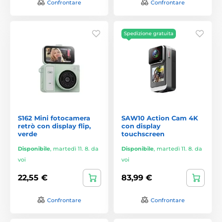
Confrontare
Confrontare
Spedizione gratuita
S162 Mini fotocamera
SAW10 Action Cam 4K
retrò con display flip,
con display
verde
touchscreen
Disponibile
,
martedì 11. 8. da
Disponibile
,
martedì 11. 8. da
voi
voi
22,55 €
83,99 €
Confrontare
Confrontare