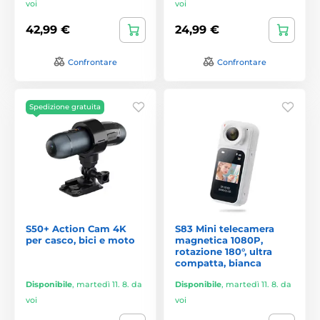
voi
voi
42,99 €
24,99 €
Confrontare
Confrontare
Spedizione gratuita
S50+ Action Cam 4K
S83 Mini telecamera
per casco, bici e moto
magnetica 1080P,
rotazione 180°, ultra
compatta, bianca
Disponibile
,
martedì 11. 8. da
Disponibile
,
martedì 11. 8. da
voi
voi