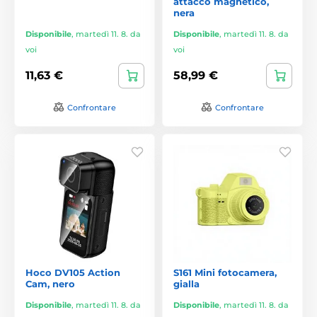
attacco magnetico,
nera
Disponibile
,
martedì 11. 8. da
Disponibile
,
martedì 11. 8. da
voi
voi
11,63 €
58,99 €
Confrontare
Confrontare
Hoco DV105 Action
S161 Mini fotocamera,
Cam, nero
gialla
Disponibile
,
martedì 11. 8. da
Disponibile
,
martedì 11. 8. da