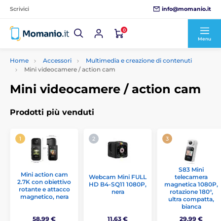
info@momanio.it
Scrivici
0
Menu
Home
Accessori
Multimedia e creazione di contenuti
Mini videocamere / action cam
Mini videocamere / action cam
Prodotti più venduti
S83 Mini
Mini action cam
Webcam Mini FULL
telecamera
2.7K con obiettivo
HD B4-SQ11 1080P,
magnetica 1080P,
rotante e attacco
nera
rotazione 180°,
magnetico, nera
ultra compatta,
bianca
58,99 €
11,63 €
29,99 €