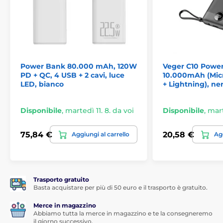
JP Powerbank. Capacità su cui puoi contare
Il prodotto è incluso nelle categorie
Power Bank 80.000 mAh, 120W
Veger C10 Powe
Idee regalo
PD + QC, 4 USB + 2 cavi, luce
10.000mAh (Mic
LED, bianco
+ Lightning), ner
Disponibile
,
martedì 11. 8. da voi
Disponibile
,
mart
75,84 €
20,58 €
Aggiungi al carrello
Agg
Trasporto gratuito
Basta acquistare per più di 50 euro e il trasporto è gratuito.
Merce in magazzino
Abbiamo tutta la merce in magazzino e te la consegneremo
il giorno successivo.