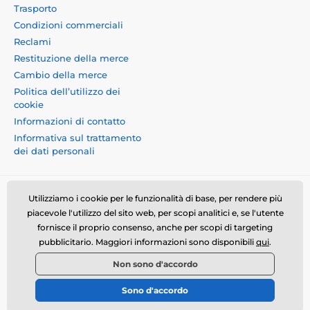
Trasporto
Condizioni commerciali
Reclami
Restituzione della merce
Cambio della merce
Politica dell’utilizzo dei
cookie
Informazioni di contatto
Informativa sul trattamento
dei dati personali
Utilizziamo i cookie per le funzionalità di base, per rendere più
piacevole l'utilizzo del sito web, per scopi analitici e, se l'utente
fornisce il proprio consenso, anche per scopi di targeting
Momanio s.r.o., Okružní 361/14, 74718, Píšť, Czech
pubblicitario. Maggiori informazioni sono disponibili
qui
.
republic, VAT: CZ09604707, info@momanio.it
Non sono d'accordo
© 2026 www.momanio.it ⦁ Il negozio online è stato creato da
Sono d'accordo
SIMPLIA.cz