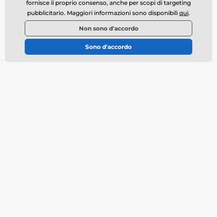
fornisce il proprio consenso, anche per scopi di targeting
pubblicitario. Maggiori informazioni sono disponibili
qui
.
Dove ci puoi trovare
Non sono d'accordo
Italiano
Sono d'accordo
Tutto sull’acquisto
Chi siamo
Trasporto
Condizioni commerciali
Reclami
Restituzione della merce
Cambio della merce
Politica dell’utilizzo dei
cookie
Informazioni di contatto
Informativa sul trattamento
dei dati personali