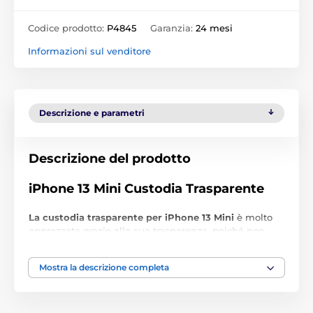
Codice prodotto:
P4845
Garanzia:
24 mesi
Informazioni sul venditore
Descrizione e parametri
Descrizione del prodotto
iPhone 13 Mini Custodia Trasparente
La custodia trasparente per iPhone 13 Mini
è molto
apprezzata grazie alla sua trasparenza, poiché non
altera l'aspetto del tuo telefono.
Mostra la descrizione completa
La cover trasparente per iPhone 13 Mini
offre al tuo
smartphone una protezione perfetta delle parti
posteriori e laterali. È realizzata
in silicone sottile
e
su
misura precisa
per il tuo smartphone.