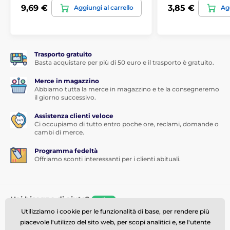
9,69 €
3,85 €
Aggiungi al carrello
Agg
Trasporto gratuito
Basta acquistare per più di 50 euro e il trasporto è gratuito.
Merce in magazzino
Abbiamo tutta la merce in magazzino e te la consegneremo
il giorno successivo.
Assistenza clienti veloce
Ci occupiamo di tutto entro poche ore, reclami, domande o
cambi di merce.
Programma fedeltà
Offriamo sconti interessanti per i clienti abituali.
Hai bisogno di aiuto?
online
Utilizziamo i cookie per le funzionalità di base, per rendere più
Il servizio clienti è disponibile
piacevole l'utilizzo del sito web, per scopi analitici e, se l'utente
info@momanio.it