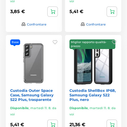
voi
voi
3,85 €
5,41 €
Confrontare
Confrontare
Base
Miglior rapporto qualità-
prezzo
Custodia Outer Space
Custodia ShellBox IP68,
Case, Samsung Galaxy
Samsung Galaxy S22
S22 Plus, trasparente
Plus, nero
Disponibile
,
martedì 11. 8. da
Disponibile
,
martedì 11. 8. da
voi
voi
5,41 €
21,36 €