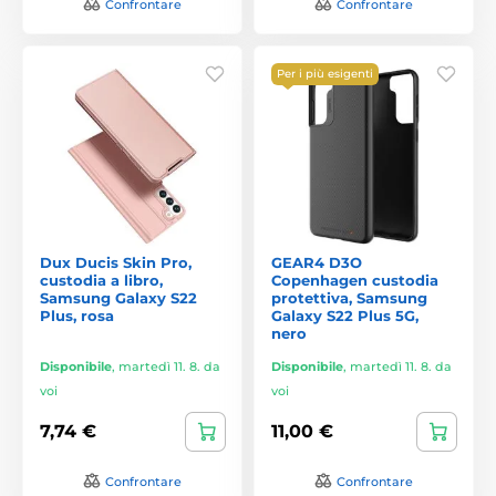
Confrontare
Confrontare
Per i più esigenti
Dux Ducis Skin Pro,
GEAR4 D3O
custodia a libro,
Copenhagen custodia
Samsung Galaxy S22
protettiva, Samsung
Plus, rosa
Galaxy S22 Plus 5G,
nero
Disponibile
,
martedì 11. 8. da
Disponibile
,
martedì 11. 8. da
voi
voi
7,74 €
11,00 €
Confrontare
Confrontare