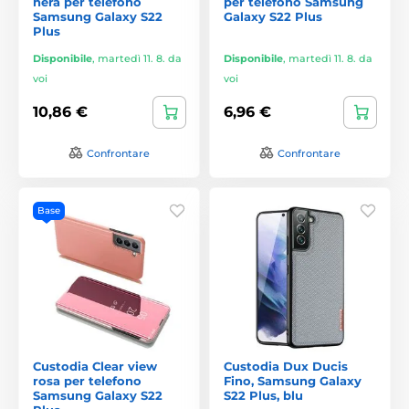
nera per telefono
per telefono Samsung
Samsung Galaxy S22
Galaxy S22 Plus
Plus
Disponibile
,
martedì 11. 8. da
Disponibile
,
martedì 11. 8. da
voi
voi
10,86 €
6,96 €
Confrontare
Confrontare
Base
Custodia Clear view
Custodia Dux Ducis
rosa per telefono
Fino, Samsung Galaxy
Samsung Galaxy S22
S22 Plus, blu