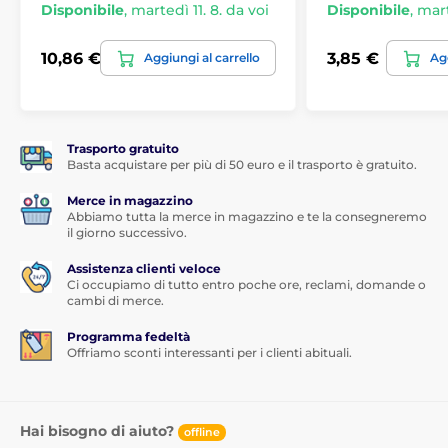
Disponibile
,
martedì 11. 8. da voi
Disponibile
,
mart
10,86 €
3,85 €
Aggiungi al carrello
Agg
Trasporto gratuito
Basta acquistare per più di 50 euro e il trasporto è gratuito.
Merce in magazzino
Abbiamo tutta la merce in magazzino e te la consegneremo
il giorno successivo.
Assistenza clienti veloce
Ci occupiamo di tutto entro poche ore, reclami, domande o
cambi di merce.
Programma fedeltà
Offriamo sconti interessanti per i clienti abituali.
Hai bisogno di aiuto?
offline