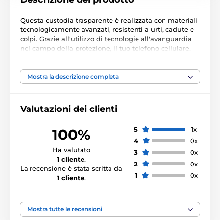
Descrizione del prodotto
Questa custodia trasparente è realizzata con materiali
tecnologicamente avanzati, resistenti a urti, cadute e
colpi. Grazie all'utilizzo di tecnologie all'avanguardia
nel campo della protezione, il tuo telefono cellulare,
tablet o altro dispositivo è al sicuro da eventi
imprevisti durante l'uso quotidiano.
Mostra la descrizione completa
Il suo design trasparente permette di vedere il design
originale del dispositivo, non copre i dettagli colorati e
consente una facile identificazione del modello. Il
Valutazioni dei clienti
profilo elegante e sottile della custodia garantisce una
presa comoda del dispositivo e minimizza il peso
5
1x
100%
aggiunto.
4
0x
Ha valutato
3
0x
1 cliente
.
Il prodotto è incluso nelle categorie
2
0x
La recensione è stata scritta da
1
0x
1 cliente
.
Custodie per Xiaomi Redmi Note 14 Pro 4G
Altro
Mostra tutte le recensioni