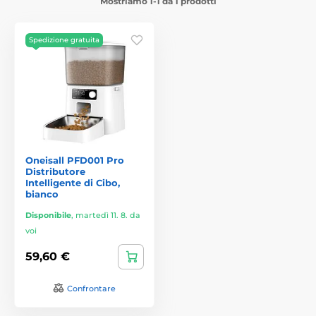
Mostriamo 1-1 da 1 prodotti
Spedizione gratuita
Oneisall PFD001 Pro
Distributore
Intelligente di Cibo,
bianco
Disponibile
,
martedì 11. 8. da
voi
59,60 €
Confrontare