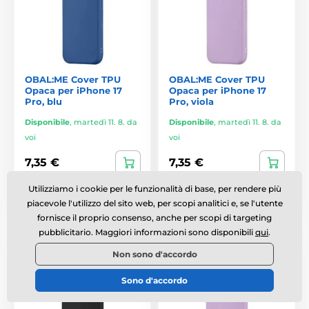
OBAL:ME Cover TPU
OBAL:ME Cover TPU
Opaca per iPhone 17
Opaca per iPhone 17
Pro, blu
Pro, viola
Disponibile
,
martedì 11. 8. da
Disponibile
,
martedì 11. 8. da
voi
voi
7,35 €
7,35 €
Utilizziamo i cookie per le funzionalità di base, per rendere più
Confrontare
Confrontare
piacevole l'utilizzo del sito web, per scopi analitici e, se l'utente
fornisce il proprio consenso, anche per scopi di targeting
pubblicitario. Maggiori informazioni sono disponibili
qui
.
Base
Base
Non sono d'accordo
Sono d'accordo