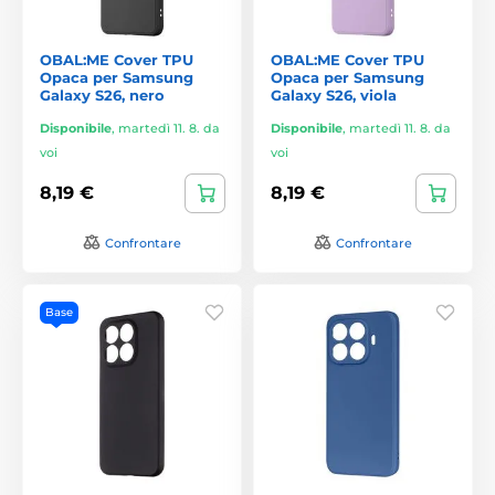
OBAL:ME Cover TPU
OBAL:ME Cover TPU
Opaca per Samsung
Opaca per Samsung
Galaxy S26, nero
Galaxy S26, viola
Disponibile
,
martedì 11. 8. da
Disponibile
,
martedì 11. 8. da
voi
voi
8,19 €
8,19 €
Confrontare
Confrontare
Base