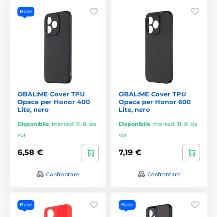
Base
OBAL:ME Cover TPU
OBAL:ME Cover TPU
Opaca per Honor 400
Opaca per Honor 600
Lite, nero
Lite, nero
Disponibile
,
martedì 11. 8. da
Disponibile
,
martedì 11. 8. da
voi
voi
6,58 €
7,19 €
Confrontare
Confrontare
Base
Base