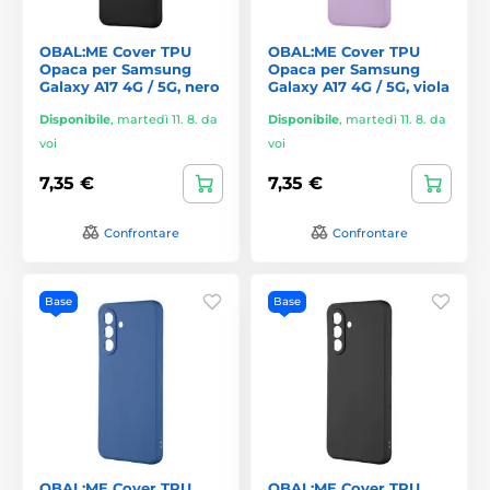
OBAL:ME Cover TPU
OBAL:ME Cover TPU
Opaca per Samsung
Opaca per Samsung
Galaxy A17 4G / 5G, nero
Galaxy A17 4G / 5G, viola
Disponibile
,
martedì 11. 8. da
Disponibile
,
martedì 11. 8. da
voi
voi
7,35 €
7,35 €
Confrontare
Confrontare
Base
Base
OBAL:ME Cover TPU
OBAL:ME Cover TPU