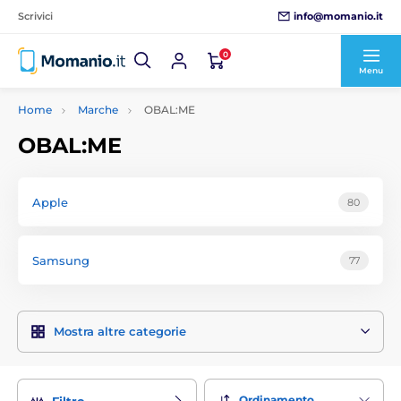
info@momanio.it
Scrivici
0
Menu
Home
Marche
OBAL:ME
OBAL:ME
Apple
80
Samsung
77
Mostra altre categorie
Ordinamento
Filtro