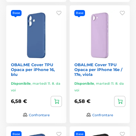
Base
Base
OBAL:ME Cover TPU
OBAL:ME Cover TPU
Opaca per iPhone 16,
Opaca per iPhone 16e /
blu
17e, viola
Disponibile
,
martedì 11. 8. da
Disponibile
,
martedì 11. 8. da
voi
voi
6,58 €
6,58 €
Confrontare
Confrontare
Base
Base