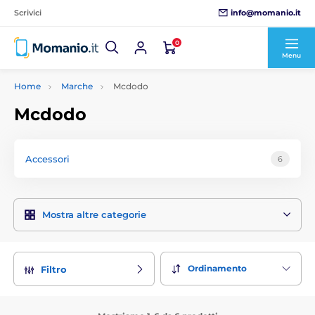
info@momanio.it
Scrivici
0
Menu
Home
Marche
Mcdodo
Mcdodo
Accessori
6
Mostra altre categorie
Ordinamento
Filtro