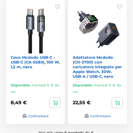
Cavo Mcdodo USB-C -
Adattatore Mcdodo
USB-C (CA-5580), 100 W,
(CH-3700) con
1,2 m, nero
caricatore integrato per
Apple Watch, 30W,
USB-A / USB-C, nero
Disponibile
,
martedì 11. 8. da
Disponibile
,
martedì 11. 8. da
voi
voi
8,49 €
22,55 €
Confrontare
Confrontare
Hai già visto 6 prodotti da 6.