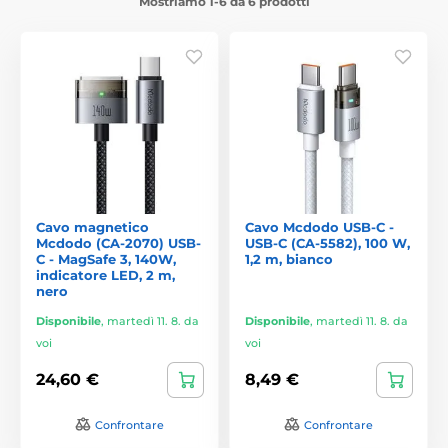
Mostriamo 1-6 da 6 prodotti
Cavo magnetico
Cavo Mcdodo USB-C -
Mcdodo (CA-2070) USB-
USB-C (CA-5582), 100 W,
C - MagSafe 3, 140W,
1,2 m, bianco
indicatore LED, 2 m,
nero
Disponibile
,
martedì 11. 8. da
Disponibile
,
martedì 11. 8. da
voi
voi
24,60 €
8,49 €
Confrontare
Confrontare