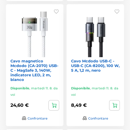
Cavo magnetico
Cavo Mcdodo USB-C -
Mcdodo (CA-2070) USB-
USB-C (CA-8200), 100 W,
C - MagSafe 3, 140W,
5 A, 1,2 m, nero
indicatore LED, 2 m,
bianco
Disponibile
,
martedì 11. 8. da
Disponibile
,
martedì 11. 8. da
voi
voi
24,60 €
8,49 €
Confrontare
Confrontare