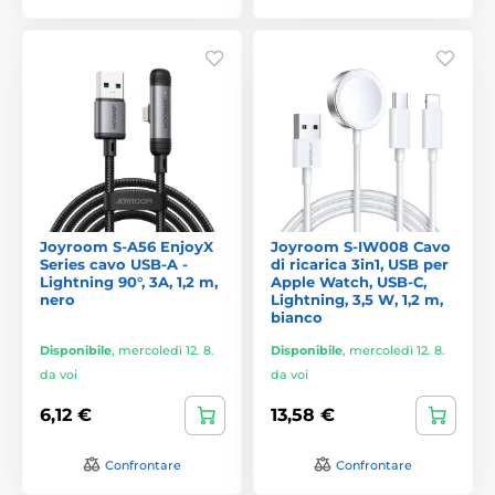
Joyroom S-A56 EnjoyX
Joyroom S-IW008 Cavo
Series cavo USB-A -
di ricarica 3in1, USB per
Lightning 90°, 3A, 1,2 m,
Apple Watch, USB-C,
nero
Lightning, 3,5 W, 1,2 m,
bianco
Disponibile
,
mercoledì 12. 8.
Disponibile
,
mercoledì 12. 8.
da voi
da voi
6,12 €
13,58 €
Confrontare
Confrontare