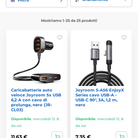
Mostriamo 1-25 da 25 prodotti
Caricabatterie auto
Joyroom S-A56 EnjoyX
veloce Joyroom 5x USB
Series cavo USB-A -
6,2 A con cavo di
USB-C 90°, 3A, 1,2 m,
prolunga, nero (JR-
nero
CL03)
Disponibile
,
mercoledì 12. 8.
Disponibile
,
mercoledì 12. 8.
da voi
da voi
11,63 €
7,35 €