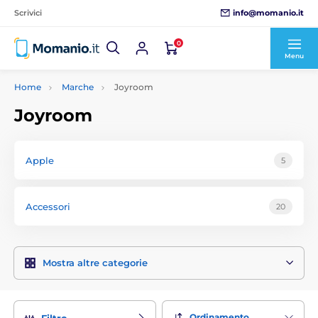
info@momanio.it
Scrivici
0
Menu
Home
Marche
Joyroom
Joyroom
Apple
5
Accessori
20
Mostra altre categorie
Ordinamento
Filtro