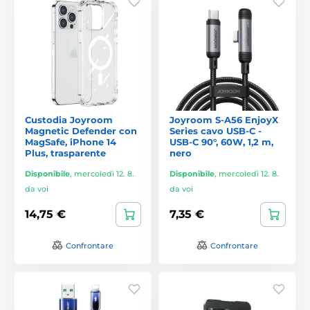
Custodia Joyroom
Joyroom S-A56 EnjoyX
Magnetic Defender con
Series cavo USB-C -
MagSafe, iPhone 14
USB-C 90°, 60W, 1,2 m,
Plus, trasparente
nero
Disponibile
,
mercoledì 12. 8.
Disponibile
,
mercoledì 12. 8.
da voi
da voi
14,75 €
7,35 €
Confrontare
Confrontare