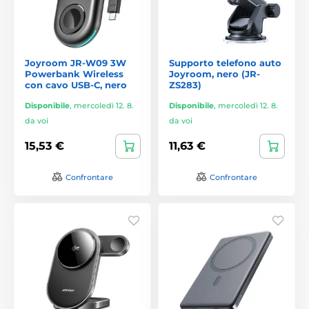
Joyroom JR-W09 3W
Supporto telefono auto
Powerbank Wireless
Joyroom, nero (JR-
con cavo USB-C, nero
ZS283)
Disponibile
,
mercoledì 12. 8.
Disponibile
,
mercoledì 12. 8.
da voi
da voi
15,53 €
11,63 €
Confrontare
Confrontare