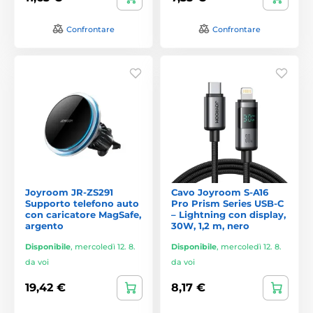
Confrontare
Confrontare
Joyroom JR-ZS291
Cavo Joyroom S-A16
Supporto telefono auto
Pro Prism Series USB-C
con caricatore MagSafe,
– Lightning con display,
argento
30W, 1,2 m, nero
Disponibile
,
mercoledì 12. 8.
Disponibile
,
mercoledì 12. 8.
da voi
da voi
19,42 €
8,17 €