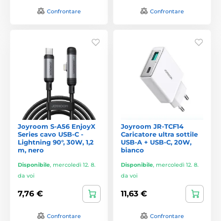
Confrontare
Confrontare
Joyroom S-A56 EnjoyX
Joyroom JR-TCF14
Series cavo USB-C -
Caricatore ultra sottile
Lightning 90°, 30W, 1,2
USB-A + USB-C, 20W,
m, nero
bianco
Disponibile
,
mercoledì 12. 8.
Disponibile
,
mercoledì 12. 8.
da voi
da voi
7,76 €
11,63 €
Confrontare
Confrontare