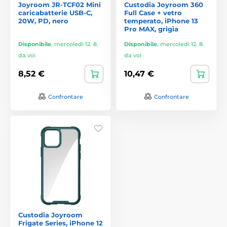
Joyroom JR-TCF02 Mini
Custodia Joyroom 360
caricabatterie USB-C,
Full Case + vetro
20W, PD, nero
temperato, iPhone 13
Pro MAX, grigia
Disponibile
,
mercoledì 12. 8.
Disponibile
,
mercoledì 12. 8.
da voi
da voi
8,52 €
10,47 €
Confrontare
Confrontare
Custodia Joyroom
Frigate Series, iPhone 12