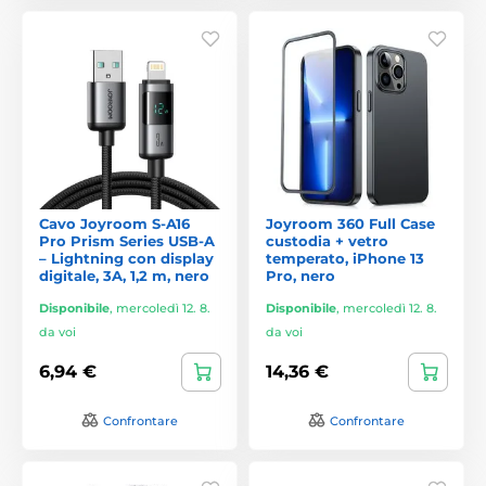
Cavo Joyroom S-A16
Joyroom 360 Full Case
Pro Prism Series USB-A
custodia + vetro
– Lightning con display
temperato, iPhone 13
digitale, 3A, 1,2 m, nero
Pro, nero
Disponibile
,
mercoledì 12. 8.
Disponibile
,
mercoledì 12. 8.
da voi
da voi
6,94 €
14,36 €
Confrontare
Confrontare