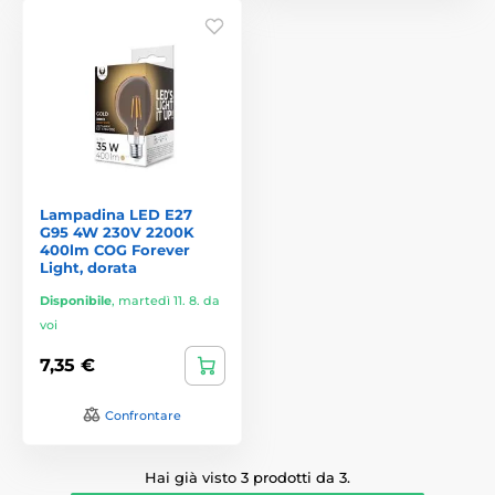
Lampadina LED E27
G95 4W 230V 2200K
400lm COG Forever
Light, dorata
Disponibile
,
martedì 11. 8. da
voi
7,35 €
Confrontare
Hai già visto 3 prodotti da 3.