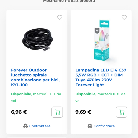
Mostriamo 1-3 da 3 prodotti
Forever Outdoor
Lampadina LED E14 C37
lucchetto spirale
5,5W RGB + CCT + DIM
combinazione per bici,
Tuya 470lm 230V
KYL-100
Forever Light
Disponibile
,
martedì 11. 8. da
Disponibile
,
martedì 11. 8. da
voi
voi
6,96 €
9,69 €
Confrontare
Confrontare