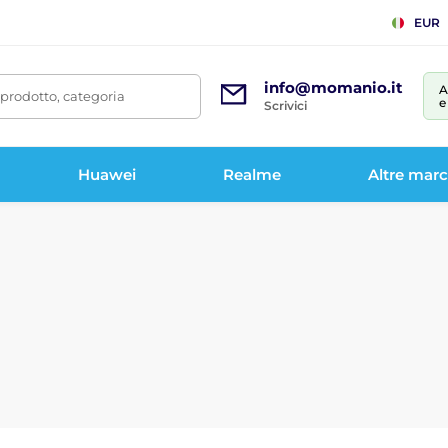
EUR
info@momanio.it
A
prodotto, categoria
e
Scrivici
Huawei
Realme
Altre mar