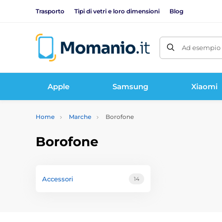
Trasporto
Tipi di vetri e loro dimensioni
Blog
Ad esempio 
Apple
Samsung
Xiaomi
Home
Marche
Borofone
Borofone
Accessori
14