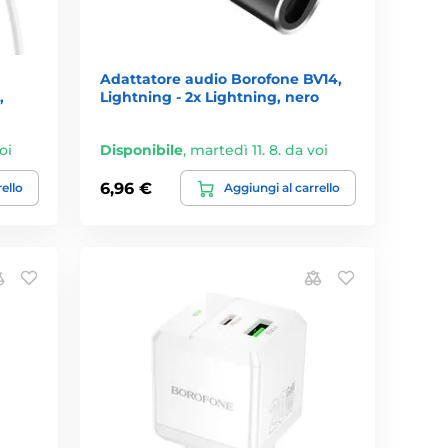
Adattatore audio Borofone BV14,
,
Lightning - 2x Lightning, nero
oi
Disponibile
,
martedì 11. 8. da voi
6,96 €
rello
Aggiungi al carrello