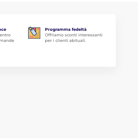
oce
Programma fedeltà
 entro
Offriamo sconti interessanti
domande
per i clienti abituali.