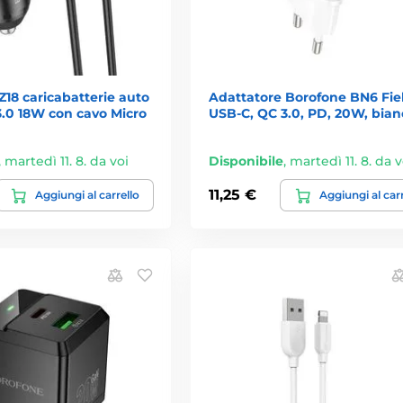
18 caricabatterie auto
Adattatore Borofone BN6 Fiel
3.0 18W con cavo Micro
USB-C, QC 3.0, PD, 20W, bian
,
martedì 11. 8. da voi
Disponibile
,
martedì 11. 8. da v
11,25 €
Aggiungi al carrello
Aggiungi al car