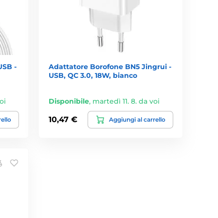
USB -
Adattatore Borofone BN5 Jingrui -
USB, QC 3.0, 18W, bianco
oi
Disponibile
,
martedì 11. 8. da voi
10,47 €
rello
Aggiungi al carrello