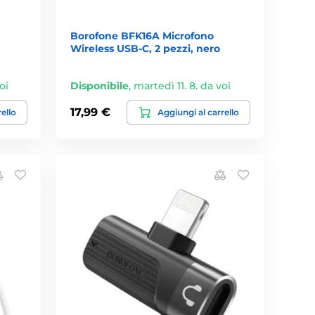
Borofone BFK16A Microfono
Wireless USB-C, 2 pezzi, nero
oi
Disponibile
,
martedì 11. 8. da voi
17,99 €
rello
Aggiungi al carrello