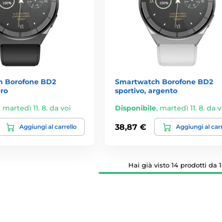
h Borofone BD2
Smartwatch Borofone BD2
ero
sportivo, argento
,
martedì 11. 8. da voi
Disponibile
,
martedì 11. 8. da v
38,87 €
Aggiungi al carrello
Aggiungi al car
Hai già visto 14 prodotti da 1