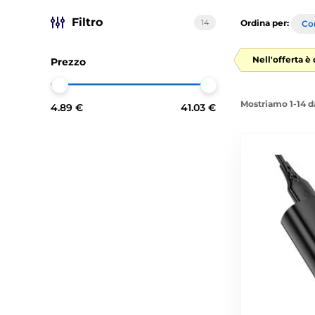
Filtro
14
Ordina per:
Con
Nell'offerta è
Prezzo
Mostriamo 1-14 d
4.89 €
41.03 €