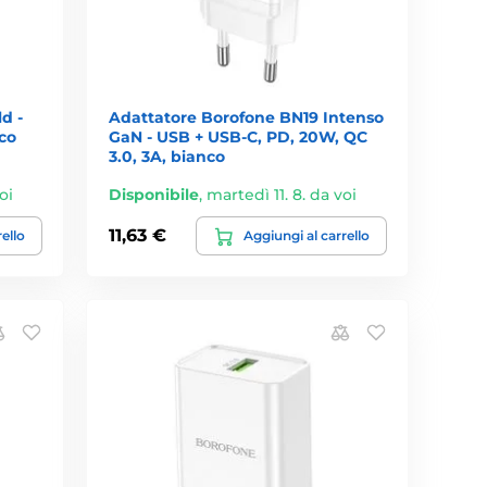
d -
Adattatore Borofone BN19 Intenso
co
GaN - USB + USB-C, PD, 20W, QC
3.0, 3A, bianco
oi
Disponibile
,
martedì 11. 8. da voi
11,63 €
rello
Aggiungi al carrello