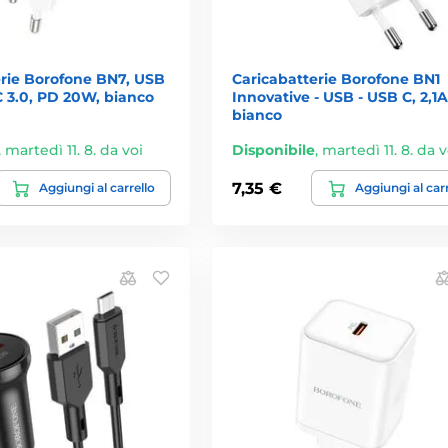
erie Borofone BN7, USB
Caricabatterie Borofone BN1
 3.0, PD 20W, bianco
Innovative - USB - USB C, 2,1A
bianco
,
martedì 11. 8. da voi
Disponibile
,
martedì 11. 8. da v
7,35 €
Aggiungi al carrello
Aggiungi al car