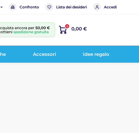
Confronto
Lista dei desideri
Accedi
0
cquista ancora per
50,00 €
0,00 €
 ottieni
spedizione gratuita
che
Accessori
Idee regalo