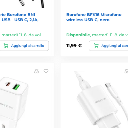
rie Borofone BN1
Borofone BFK16 Microfono
- USB - USB C, 2,1A,
wireless USB-C, nero
,
martedì 11. 8. da voi
Disponibile
,
martedì 11. 8. da v
11,99 €
Aggiungi al carrello
Aggiungi al car