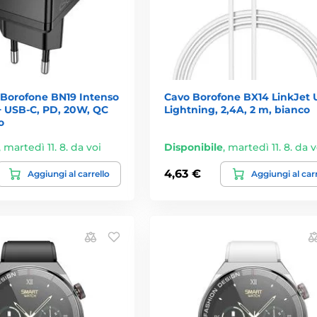
 Borofone BN19 Intenso
Cavo Borofone BX14 LinkJet 
+ USB-C, PD, 20W, QC
Lightning, 2,4A, 2 m, bianco
o
,
martedì 11. 8. da voi
Disponibile
,
martedì 11. 8. da v
4,63 €
Aggiungi al carrello
Aggiungi al car