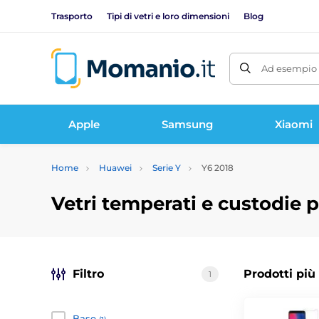
Trasporto
Tipi di vetri e loro dimensioni
Blog
Ad esempio 
Apple
Samsung
Xiaomi
Home
Huawei
Serie Y
Y6 2018
Vetri temperati e custodie 
Filtro
Prodotti più
1
Base