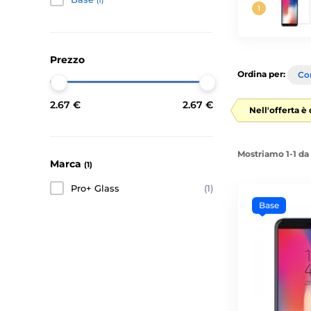
(1)
Prezzo
Ordina per:
Con
2.67 €
2.67 €
Nell'offerta è 
Mostriamo 1-1 da 
Marca
(1)
Pro+ Glass
(1)
Base