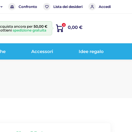
Confronto
Lista dei desideri
Accedi
0
cquista ancora per
50,00 €
0,00 €
 ottieni
spedizione gratuita
che
Accessori
Idee regalo