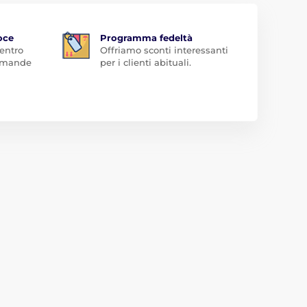
oce
Programma fedeltà
 entro
Offriamo sconti interessanti
domande
per i clienti abituali.