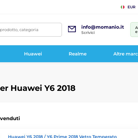
EUR
info@momanio.it
A
prodotto, categoria
e
Scrivici
Huawei
Realme
Altre mar
per Huawei Y6 2018
 venduti
Huawei Y6 2018 / Y6 Prime 2018 Vetro Temperato