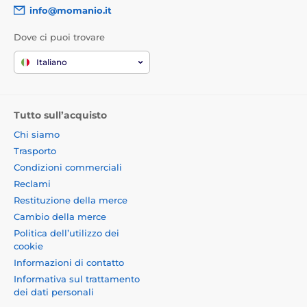
info@momanio.it
*Le immagini hanno solo carattere informativo.
Dove ci puoi trovare
L'applicazione è alla portata di tutti
Italiano
Un altro grande vantaggio di questo vetro temperato
per Xiaomi Redmi 7A è la sua
applicazione molto
semplice
. Grazie al
kit di applicazione
l'installazione
del vetro temperato sul display del tuo smartphone
Tutto sull’acquisto
sarà davvero un gioco da ragazzi.
Chi siamo
Adesione perfetta
Trasporto
Condizioni commerciali
A differenza di altri vetri temperati, tutta la superficie
Reclami
del vetro temperato per Xiaomi Redmi 7A è coperta da
adesivo, il che garantisce una
adesione
Restituzione della merce
assolutamente perfetta su tutta la superficie
del
Cambio della merce
vetro temperato. Non c'è quindi il rischio di
Politica dell’utilizzo dei
scollamento dei bordi del vetro protettivo o del loro
cookie
sollevamento.
Informazioni di contatto
Contenuto della confezione:
Informativa sul trattamento
dei dati personali
1x vetro temperato protettivo