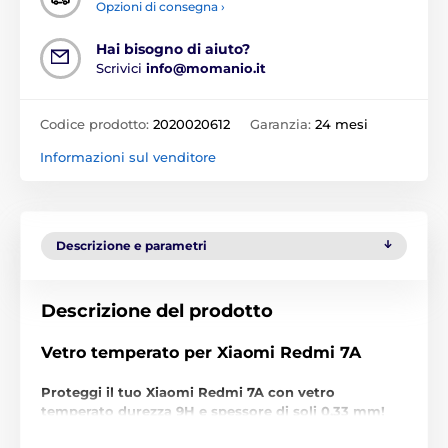
Opzioni di consegna ›
Hai bisogno di aiuto?
Scrivici
info@momanio.it
Codice prodotto:
2020020612
Garanzia:
24 mesi
Informazioni sul venditore
Descrizione e parametri
Descrizione del prodotto
Vetro temperato per Xiaomi Redmi 7A
Proteggi il tuo Xiaomi Redmi 7A con vetro
temperato durezza 9H e spessore di soli 0,33 mm!
Non lasciarti ingannare dal prezzo contenuto, questo