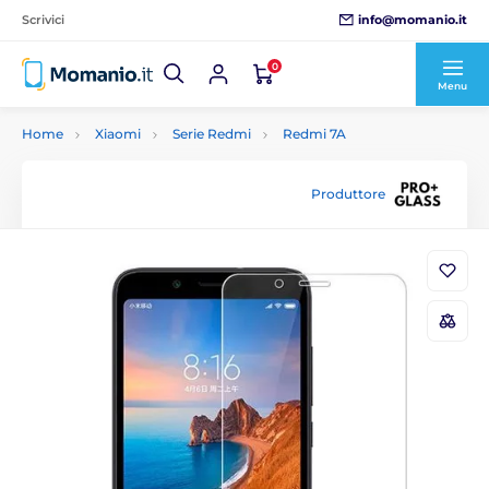
info@momanio.it
Scrivici
0
Menu
Home
Xiaomi
Serie Redmi
Redmi 7A
Produttore