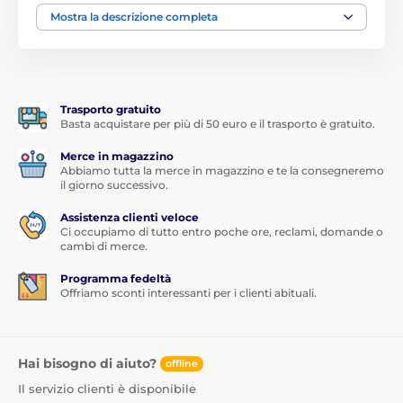
vetro temperato protettivo per Xiaomi Redmi 7A
è
Mostra la descrizione completa
di qualità superiore. Non solo con durezza 9H
protegge perfettamente
il display del tuo Xiaomi
dai
graffi
o dalla
rottura
, fornisce allo stesso tempo una
perfetta nitidezza dell'immagine
,
mantiene la
sensibilità al tocco
e
maschera ottimamente i graffi
Trasporto gratuito
sul display.
Basta acquistare per più di 50 euro e il trasporto è gratuito.
Niente impronte digitali
Merce in magazzino
Abbiamo tutta la merce in magazzino e te la consegneremo
Il vetro temperato per Xiaomi Redmi 7A è dotato di
il giorno successivo.
uno speciale rivestimento oleofobico che
respinge
grassi e oli
Assistenza clienti veloce
. Il display del tuo Xiaomi sarà così
senza
Ci occupiamo di tutto entro poche ore, reclami, domande o
impronte digitali e sporco
che normalmente vi
cambi di merce.
aderiscono.
Programma fedeltà
Sottile ma resistente
Offriamo sconti interessanti per i clienti abituali.
Nonostante tutte queste eccellenti proprietà, il vetro
temperato protettivo per Xiaomi Redmi 7A è
molto
sottile
- soli 0,33 mm. Questo significa che non lo
Hai bisogno di aiuto?
offline
sentirai nemmeno sul display del tuo smartphone.
Il servizio clienti è disponibile