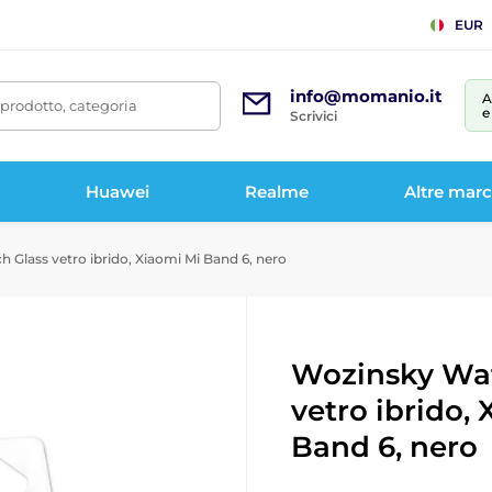
EUR
info@momanio.it
A
prodotto, categoria
e
Scrivici
Huawei
Realme
Altre mar
Glass vetro ibrido, Xiaomi Mi Band 6, nero
Wozinsky Wat
vetro ibrido,
Band 6, nero