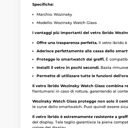
Specifiche:
Marchio: Wozinsky
Modello: Wozinsky Watch Glass
I vantaggi più importanti del vetro ibrido Wozi
Offre una trasparenza perfetta.
Il vetro ibrido 
Aderisce perfettamente alla cassa dello smar
Protegge lo smartwatch dai graffi.
È compatibil
Installi il vetro in pochi secondi.
Basta rimuovere
Permette di utilizzare tutte le funzioni dell'oro
Il vetro ibrido Wozinsky Watch Glass combina resi
frantumarsi in caso di rottura, garantendo al con
Wozinsky Watch Glass protegge non solo il cent
le curve dello smartwatch. Puoi quindi essere sicur
Il vetro ibrido è estremamente resistente a graff
del display. Tale taglio garantisce la piena compat
colore del display.