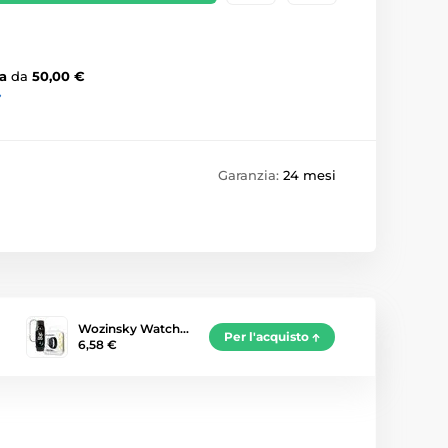
a
da
50,00 €
›
Garanzia:
24 mesi
Wozinsky Watch…
Per l'acquisto
6,58 €