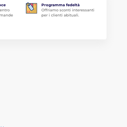
oce
Programma fedeltà
 entro
Offriamo sconti interessanti
domande
per i clienti abituali.