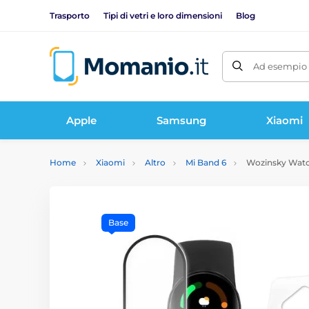
Trasporto
Tipi di vetri e loro dimensioni
Blog
Ad esempio 
Apple
Samsung
Xiaomi
Home
Xiaomi
Altro
Mi Band 6
Wozinsky Watch 
Base