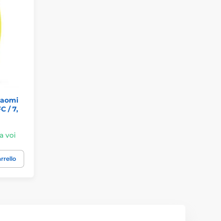
iaomi
C / 7,
a voi
rrello