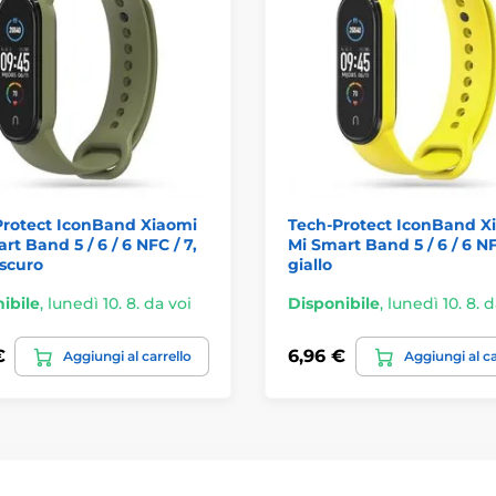
Protect IconBand Xiaomi
Tech-Protect IconBand X
rt Band 5 / 6 / 6 NFC / 7,
Mi Smart Band 5 / 6 / 6 NF
scuro
giallo
ibile
,
lunedì 10. 8. da voi
Disponibile
,
lunedì 10. 8. d
€
6,96 €
Aggiungi al carrello
Aggiungi al ca