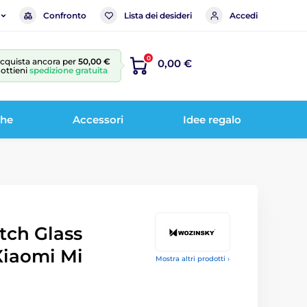
Confronto
Lista dei desideri
Accedi
0
cquista ancora per
50,00 €
0,00 €
 ottieni
spedizione gratuita
che
Accessori
Idee regalo
ch Glass
 Xiaomi Mi
Mostra altri prodotti ›