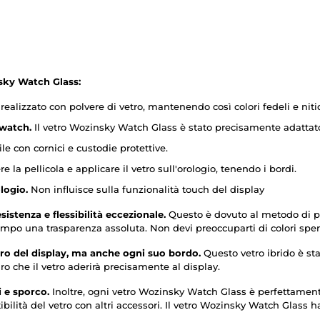
nsky Watch Glass:
è realizzato con polvere di vetro, mantenendo così colori fedeli e ni
twatch.
Il vetro Wozinsky Watch Glass è stato precisamente adattato 
e con cornici e custodie protettive.
 la pellicola e applicare il vetro sull'orologio, tenendo i bordi.
logio.
Non influisce sulla funzionalità touch del display
stenza e flessibilità eccezionale.
Questo è dovuto al metodo di pr
tempo una trasparenza assoluta. Non devi preoccuparti di colori spe
ro del display, ma anche ogni suo bordo.
Questo vetro ibrido è sta
o che il vetro aderirà precisamente al display.
i e sporco.
Inoltre, ogni vetro Wozinsky Watch Glass è perfettamen
ibilità del vetro con altri accessori. Il vetro Wozinsky Watch Glass 