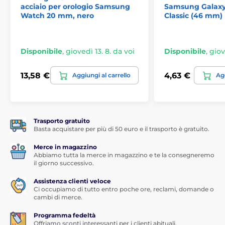
vetro di frantumarsi in caso di rottura, garantendo al
acciaio per orologio Samsung
Samsung Galaxy
contempo una trasparenza assoluta. Non devi temere
Watch 20 mm, nero
Classic (46 mm)
colori spenti o immagini sfocate.
Wozinsky Watch Glass protegge non solo il centro
del display, ma anche ogni suo bordo.
Questo vetro
Disponibile
,
giovedì 13. 8. da voi
Disponibile
,
giov
ibrido è stato progettato per adattarsi perfettamente a
tutte le curve dello smartwatch. Puoi essere sicuro che
13,58 €
4,63 €
Aggiungi al carrello
Agg
il vetro aderirà precisamente al display.
Il vetro ibrido è estremamente resistente a graffi e
sporco.
Inoltre, ogni vetro Wozinsky Watch Glass è
perfettamente sagomato secondo la forma della parte
Trasporto gratuito
piatta del display. Tale taglio garantisce la piena
Basta acquistare per più di 50 euro e il trasporto è gratuito.
compatibilità del vetro con altri accessori. Il vetro
Wozinsky Watch Glass ha inoltre una cornice nera per
Merce in magazzino
abbinarsi meglio al colore del display.
Abbiamo tutta la merce in magazzino e te la consegneremo
il giorno successivo.
Montaggio rapido e senza problemi del vetro
Assistenza clienti veloce
L'installazione del vetro richiede solo pochi minuti.
Ci occupiamo di tutto entro poche ore, reclami, domande o
Prima pulisci accuratamente il display dell'orologio e
cambi di merce.
assicurati che la superficie sia completamente
asciutta. Rimuovi parte della pellicola che protegge
Programma fedeltà
Offriamo sconti interessanti per i clienti abituali.
l'adesivo - questo è il lato che si attacca direttamente