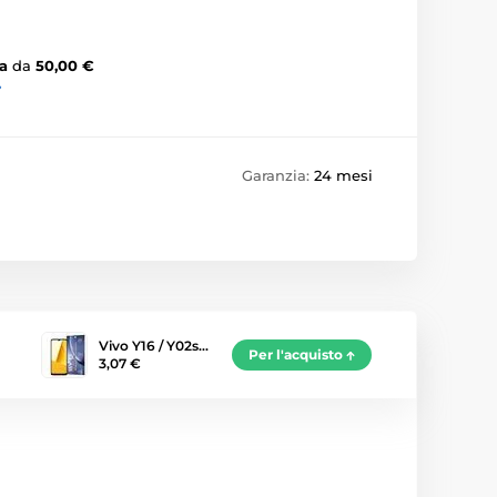
a
da
50,00 €
›
Garanzia:
24 mesi
Vivo Y16 / Y02s…
Per l'acquisto
3,07 €