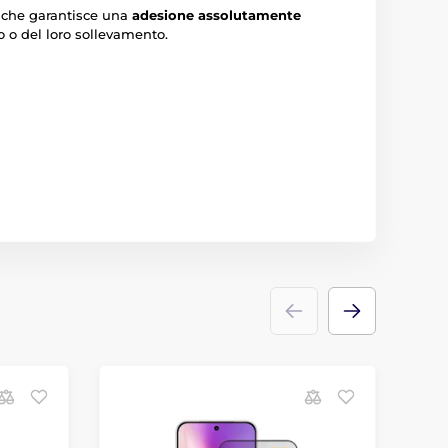
il che garantisce una
adesione assolutamente
o o del loro sollevamento.
B