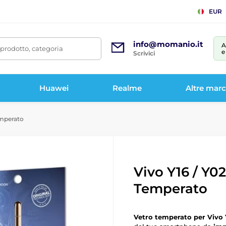
EUR
info@momanio.it
A
prodotto, categoria
e
Scrivici
Huawei
Realme
Altre mar
emperato
Vivo Y16 / Y0
Temperato
Vetro temperato per Vivo 