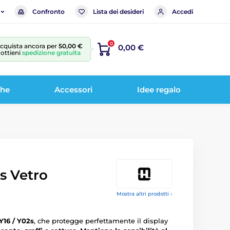
Confronto
Lista dei desideri
Accedi
0
cquista ancora per
50,00 €
0,00 €
 ottieni
spedizione gratuita
che
Accessori
Idee regalo
2s Vetro
Mostra altri prodotti ›
Y16 / Y02s
, che protegge perfettamente il display