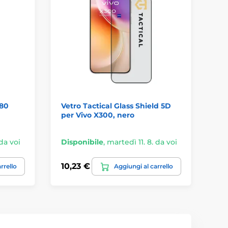
X80
Vetro Tactical Glass Shield 5D
Cu
per Vivo X300, nero
Y15
 da voi
Disponibile
,
martedì 11. 8. da voi
Di
10,23 €
3,
rrello
Aggiungi al carrello