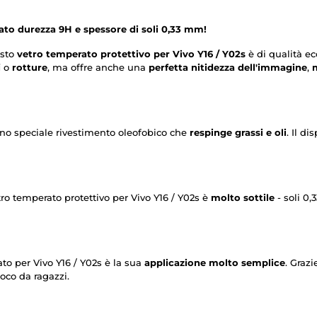
ato durezza 9H e spessore di soli 0,33 mm!
esto
vetro temperato protettivo per Vivo Y16 / Y02s
è di qualità e
i
o
rotture
, ma offre anche una
perfetta nitidezza dell'immagine
,
m
 uno speciale rivestimento oleofobico che
respinge grassi e oli
. Il d
tro temperato protettivo per Vivo Y16 / Y02s è
molto sottile
- soli 0,
to per Vivo Y16 / Y02s è la sua
applicazione molto semplice
. Grazi
oco da ragazzi.