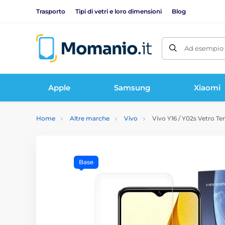
Trasporto
Tipi di vetri e loro dimensioni
Blog
Ad esempio 
Apple
Samsung
Xiaomi
Home
Altre marche
Vivo
Vivo Y16 / Y02s Vetro T
Base