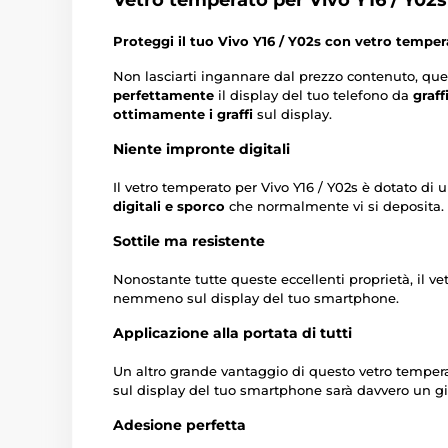
Vetro temperato per Vivo Y16 / Y02s
Proteggi il tuo Vivo Y16 / Y02s con vetro temper
Non lasciarti ingannare dal prezzo contenuto, qu
perfettamente
il display del tuo telefono da
graff
ottimamente i graffi
sul display.
Niente impronte digitali
Il vetro temperato per Vivo Y16 / Y02s è dotato di
digitali e sporco
che normalmente vi si deposita.
Sottile ma resistente
Nonostante tutte queste eccellenti proprietà, il ve
nemmeno sul display del tuo smartphone.
Applicazione alla portata di tutti
Un altro grande vantaggio di questo vetro tempera
sul display del tuo smartphone sarà davvero un gi
Adesione perfetta