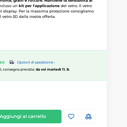
ronte, graffi e rotture.
Mantiene la sensibilità al
incluso un
kit per l'applicazione
del vetro. Il vetro
el display. Per la massima protezione consigliamo
l vetro 5D dalla nostra offerta.
zzo
Opzioni di spedizione ›
:00, consegna prevista:
da voi martedì 11. 8.
Aggiungi al carrello