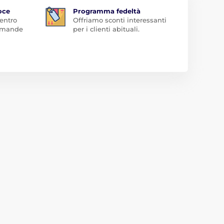
oce
Programma fedeltà
 entro
Offriamo sconti interessanti
domande
per i clienti abituali.