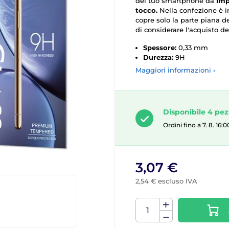
del tuo smartphone da
imp
tocco.
Nella confezione è 
copre solo la parte piana d
di considerare l'acquisto de
Spessore:
0,33 mm
Durezza:
9H
Maggiori informazioni ›
Disponibile 4 pe
Ordini fino a 7. 8. 16
3,07 €
2,54 € escluso IVA