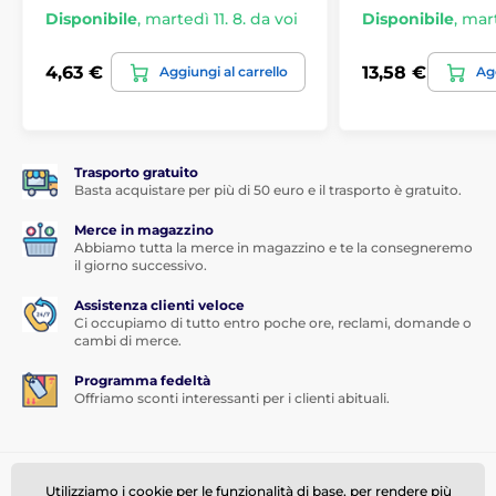
Disponibile
,
martedì 11. 8. da voi
Disponibile
,
mart
4,63 €
13,58 €
Aggiungi al carrello
Agg
Trasporto gratuito
Basta acquistare per più di 50 euro e il trasporto è gratuito.
Merce in magazzino
Abbiamo tutta la merce in magazzino e te la consegneremo
il giorno successivo.
Assistenza clienti veloce
Ci occupiamo di tutto entro poche ore, reclami, domande o
cambi di merce.
Programma fedeltà
Offriamo sconti interessanti per i clienti abituali.
Hai bisogno di aiuto?
offline
Utilizziamo i cookie per le funzionalità di base, per rendere più