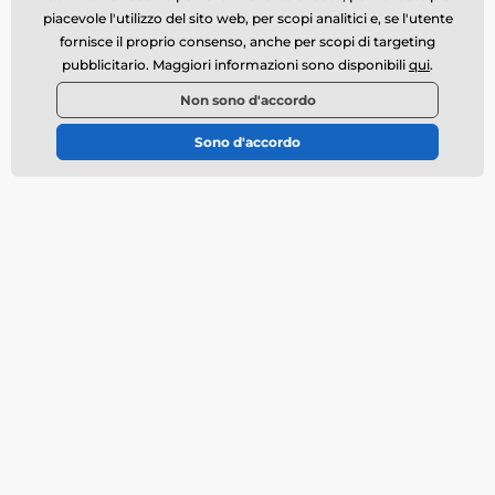
piacevole l'utilizzo del sito web, per scopi analitici e, se l'utente
Il servizio clienti è disponibile
fornisce il proprio consenso, anche per scopi di targeting
info@momanio.it
pubblicitario. Maggiori informazioni sono disponibili
qui
.
Dove ci puoi trovare
Non sono d'accordo
Italiano
Sono d'accordo
Tutto sull’acquisto
Chi siamo
Trasporto
Condizioni commerciali
Reclami
Restituzione della merce
Cambio della merce
Politica dell’utilizzo dei
cookie
Informazioni di contatto
Informativa sul trattamento