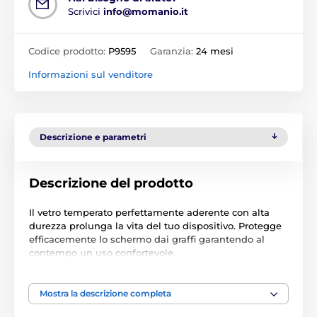
Scrivici
info@momanio.it
Codice prodotto:
P9595
Garanzia:
24 mesi
Informazioni sul venditore
Descrizione e parametri
Descrizione del prodotto
Il vetro temperato perfettamente aderente con alta
durezza prolunga la vita del tuo dispositivo. Protegge
efficacemente lo schermo dai graffi garantendo al
contempo un uso confortevole.
Il vetro è dotato di adesivo su tutta la superficie,
quindi aderisce perfettamente allo schermo senza
Mostra la descrizione completa
lasciare bolle d'aria.