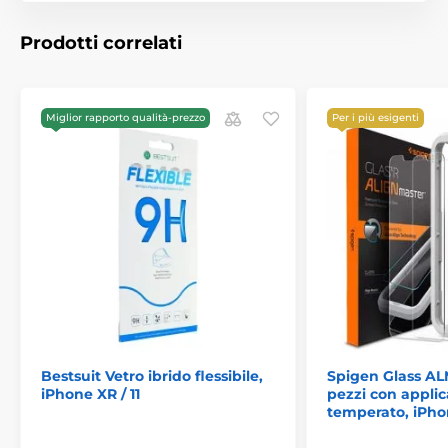
È garantita la perfetta trasparenza dello schermo, che
mantiene la piena funzionalità touch. Il trattamento
Prodotti correlati
superficiale speciale riduce inoltre i riflessi delle
impronte sul display.
Caratteristiche:
Miglior rapporto qualità-prezzo
Per i più esigenti
Adesivo: su tutta la superficie
Spessore: 0,3 mm
Materiale: vetro temperato
Livello di protezione: perfetto grazie al processo di
taglio
Bestsuit Vetro ibrido flessibile,
Spigen Glass AL
iPhone XR / 11
pezzi con applic
temperato, iPhon