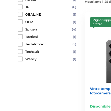
Mostriamo 1-25 d
JP
(6)
OBAL:ME
(1)
Miglior rapp
OEM
(1)
prezzo
Spigen
(4)
Tactical
(1)
Tech-Protect
(5)
Techsuit
(1)
Wency
(1)
Vetro tempe
fotocamera
Disponibile