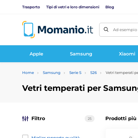
Trasporto
Tipi di vetri e loro dimensioni
Blog
Ad esempio 
Apple
Samsung
Xiaomi
Home
Samsung
Serie S
S26
Vetri temperati 
Vetri temperati per Samsun
Filtro
Prodotti più
25
Miglior rapporto qualità-