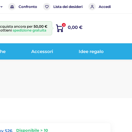
Confronto
Lista dei desideri
Accedi
0
cquista ancora per
50,00 €
0,00 €
 ottieni
spedizione gratuita
che
Accessori
Idee regalo
Disponibile > 10
xy S26