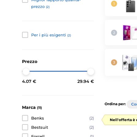
prezzo
(2)
Per i più esigenti
(2)
Prezzo
4.07 €
29.94 €
Ordina per:
Con
Marca
(11)
Benks
(2)
Nell'offerta è
Bestsuit
(2)
Forcell
(1)