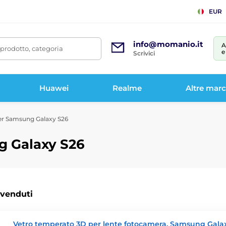
EUR
info@momanio.it
A
prodotto, categoria
e
Scrivici
Huawei
Realme
Altre mar
per Samsung Galaxy S26
g Galaxy S26
 venduti
Vetro temperato 3D per lente fotocamera, Samsung Gala