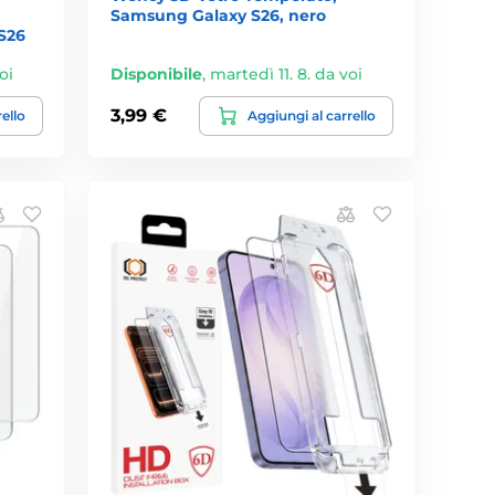
Samsung Galaxy S26, nero
S26
oi
Disponibile
,
martedì 11. 8. da voi
3,99 €
rello
Aggiungi al carrello