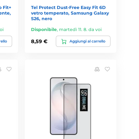
 Fit+
Tel Protect Dust-Free Easy Fit 6D
ente,
vetro temperato, Samsung Galaxy
S26, nero
oi
Disponibile
,
martedì 11. 8. da voi
8,59 €
rello
Aggiungi al carrello