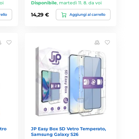
oi
Disponibile
,
martedì 11. 8. da voi
14,29 €
rello
Aggiungi al carrello
tro
JP Easy Box 5D Vetro Temperato,
Samsung Galaxy S26