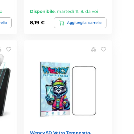
oi
Disponibile
,
martedì 11. 8. da voi
8,19 €
rello
Aggiungi al carrello
Wency 5D Vetro Temperato,