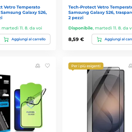
ct Vetro Temperato
Tech-Protect Vetro Temperato
, Samsung Galaxy S26,
Samsung Galaxy S26, traspar
zi
2 pezzi
,
martedì 11. 8. da voi
Disponibile
,
martedì 11. 8. da v
8,59 €
Aggiungi al carrello
Aggiungi al car
Per i più esigenti