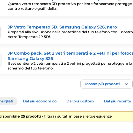
Questo vetro temperato 3D protettivo per lente fotocamera protegge
contro rotture e graffi della…
JP Vetro Temperato 5D, Samsung Galaxy S26, nero
Preparati alla rivoluzione nella protezione del tuo telefono con il nostro
Vetro Temperato JP 5D!…
JP Combo pack, Set 2 vetri temperati e 2 vetrini per foto
Samsung Galaxy S26
Il set contiene 2 vetri temperati e 2 vetrini progettati per proteggere lo
schermo del tuo telefono…
Mostra più prodotti
sigliati
Dal più economico
Dal più costoso
Dal più recente
 disponibile 25 prodotti
- filtra i risultati in base alle tue esigenze.