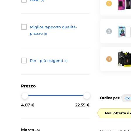
(2)
Miglior rapporto qualità-
prezzo
(1)
Per i più esigenti
(1)
Prezzo
Ordina per:
Con
4.07 €
22.55 €
Nell'offerta è
Marca
(6)