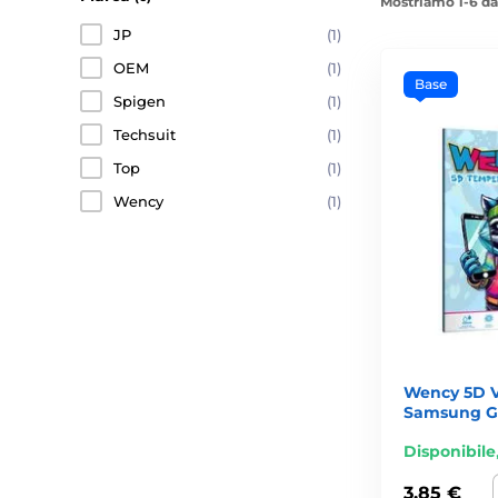
Mostriamo 1-6 da
JP
(1)
OEM
(1)
Base
Spigen
(1)
Techsuit
(1)
Top
(1)
Wency
(1)
Wency 5D V
Samsung Ga
Disponibile
3,85 €