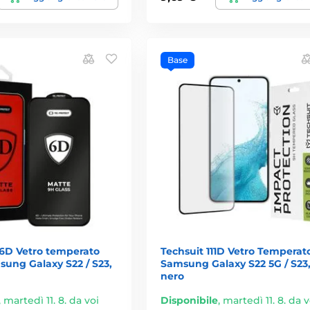
Base
 6D Vetro temperato
Techsuit 111D Vetro Temperat
ung Galaxy S22 / S23,
Samsung Galaxy S22 5G / S23
nero
,
martedì 11. 8. da voi
Disponibile
,
martedì 11. 8. da v