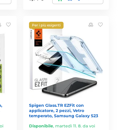
Per i più esigenti
o,
Spigen Glass.TR EZFit con
,
applicatore, 2 pezzi, Vetro
temperato, Samsung Galaxy S23
oi
Disponibile
,
martedì 11. 8. da voi