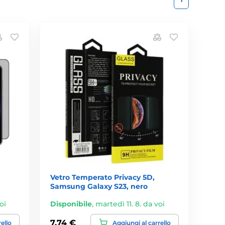
Vetro Temperato Privacy 5D,
Samsung Galaxy S23, nero
oi
Disponibile
,
martedì 11. 8. da voi
7,74 €
rello
Aggiungi al carrello