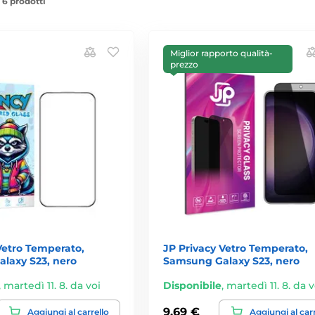
 6 prodotti
Miglior rapporto qualità-
prezzo
etro Temperato,
JP Privacy Vetro Temperato,
laxy S23, nero
Samsung Galaxy S23, nero
,
martedì 11. 8. da voi
Disponibile
,
martedì 11. 8. da v
9,69 €
Aggiungi al carrello
Aggiungi al car