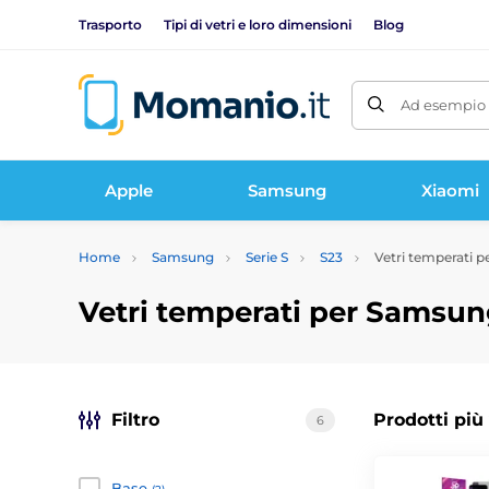
Trasporto
Tipi di vetri e loro dimensioni
Blog
Ad esempio 
Apple
Samsung
Xiaomi
Home
Samsung
Serie S
S23
Vetri temperati 
Vetri temperati per Samsun
Filtro
Prodotti più
6
Base