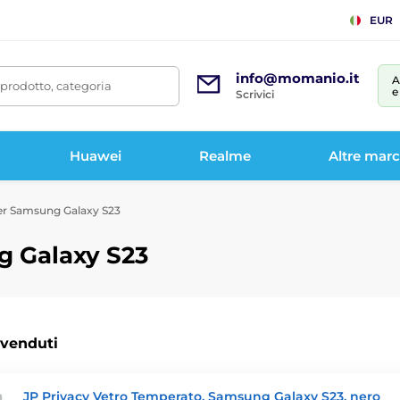
EUR
info@momanio.it
A
prodotto, categoria
e
Scrivici
Huawei
Realme
Altre mar
per Samsung Galaxy S23
g Galaxy S23
 venduti
JP Privacy Vetro Temperato, Samsung Galaxy S23, nero