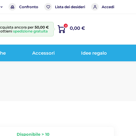
Confronto
Lista dei desideri
Accedi
0
cquista ancora per
50,00 €
0,00 €
 ottieni
spedizione gratuita
che
Accessori
Idee regalo
Disponibile > 10