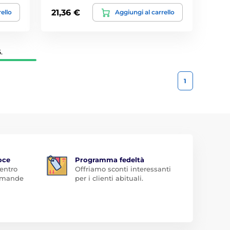
21,36 €
rello
Aggiungi al carrello
.
1
oce
Programma fedeltà
 entro
Offriamo sconti interessanti
domande
per i clienti abituali.