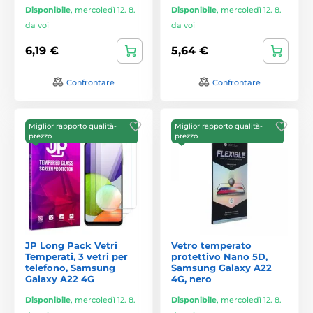
Disponibile
,
mercoledì 12. 8.
Disponibile
,
mercoledì 12. 8.
da voi
da voi
6,19 €
5,64 €
Confrontare
Confrontare
Miglior rapporto qualità-
Miglior rapporto qualità-
prezzo
prezzo
JP Long Pack Vetri
Vetro temperato
Temperati, 3 vetri per
protettivo Nano 5D,
telefono, Samsung
Samsung Galaxy A22
Galaxy A22 4G
4G, nero
Disponibile
,
mercoledì 12. 8.
Disponibile
,
mercoledì 12. 8.