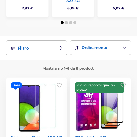
A22 4G
2,92 €
6,19 €
5,02 €
Ordinamento
Filtro
Mostriamo 1-6 da 6 prodotti
Base
Miglior rapporto qualità-
prezzo