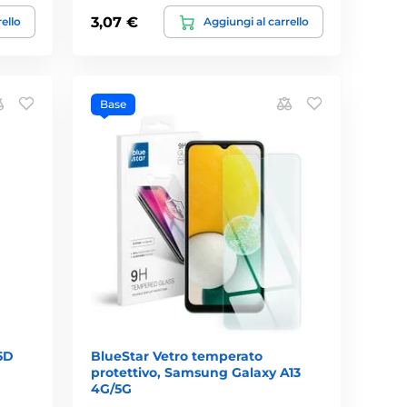
3,07 €
rello
Aggiungi al carrello
Base
5D
BlueStar Vetro temperato
protettivo, Samsung Galaxy A13
4G/5G