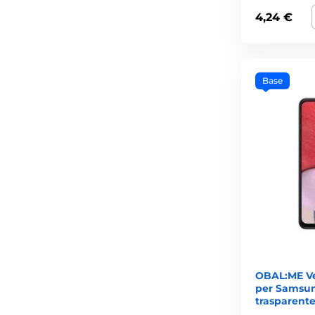
4,24 €
Base
OBAL:ME Ve
per Samsun
trasparent