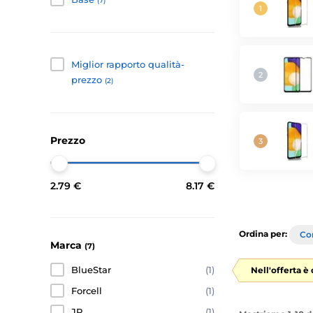
(7)
Miglior rapporto qualità-
prezzo
(2)
Prezzo
2.79 €
8.17 €
Ordina per:
Con
Marca
(7)
BlueStar
(1)
Nell'offerta è
Forcell
(1)
JP
(1)