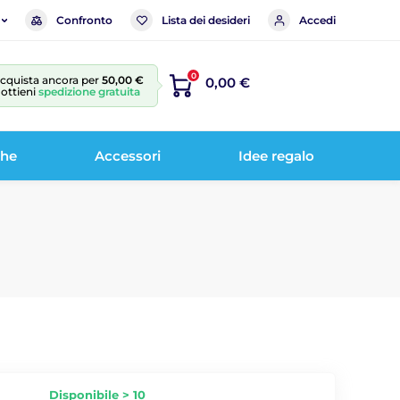
Confronto
Lista dei desideri
Accedi
0
cquista ancora per
50,00 €
0,00 €
 ottieni
spedizione gratuita
che
Accessori
Idee regalo
Disponibile > 10