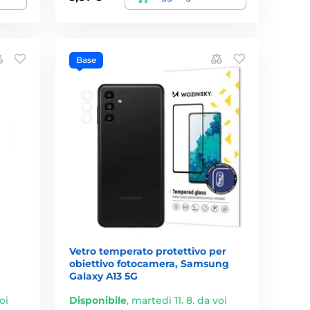
Base
Vetro temperato protettivo per
obiettivo fotocamera, Samsung
Galaxy A13 5G
oi
Disponibile
,
martedì 11. 8. da voi