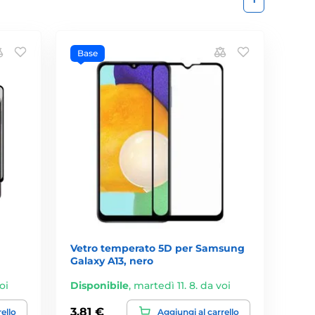
Base
Vetro temperato 5D per Samsung
Galaxy A13, nero
oi
Disponibile
,
martedì 11. 8. da voi
3,81 €
rello
Aggiungi al carrello