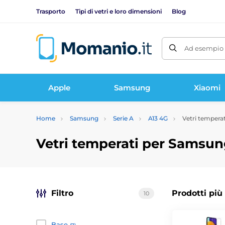
Trasporto
Tipi di vetri e loro dimensioni
Blog
Ad esempio 
Apple
Samsung
Xiaomi
Home
Samsung
Serie A
A13 4G
Vetri tempera
Vetri temperati per Samsun
Filtro
Prodotti più
10
Base