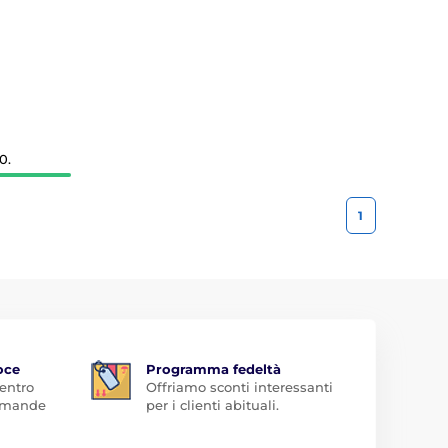
0.
1
oce
Programma fedeltà
 entro
Offriamo sconti interessanti
domande
per i clienti abituali.