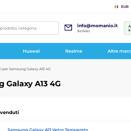
EUR
info@momanio.it
A
prodotto, categoria
e
Scrivici
Huawei
Realme
Altre mar
ti per Samsung Galaxy A13 4G
g Galaxy A13 4G
 venduti
Samsung Galaxy A13 Vetro Temperato