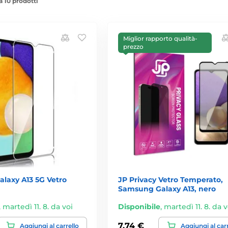
a 10 prodotti
Miglior rapporto qualità-
prezzo
laxy A13 5G Vetro
JP Privacy Vetro Temperato,
Samsung Galaxy A13, nero
,
martedì 11. 8. da voi
Disponibile
,
martedì 11. 8. da v
7,74 €
Aggiungi al carrello
Aggiungi al car