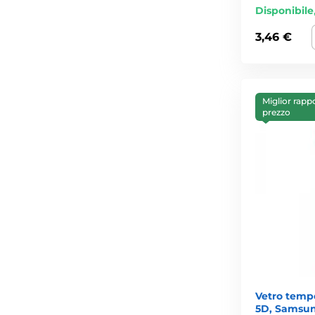
Disponibile
3,46 €
Miglior rapp
prezzo
Vetro temp
5D, Samsun