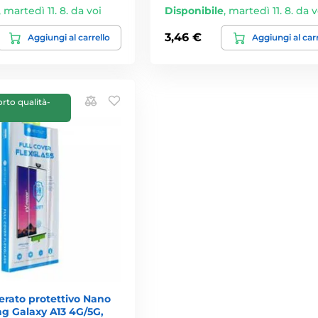
,
martedì 11. 8. da voi
Disponibile
,
martedì 11. 8. da v
3,46 €
Aggiungi al carrello
Aggiungi al car
orto qualità-
erato protettivo Nano
g Galaxy A13 4G/5G,