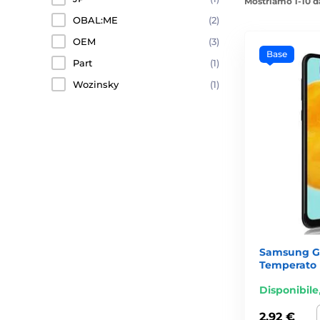
Mostriamo 1-10 d
OBAL:ME
(2)
OEM
(3)
Base
Part
(1)
Wozinsky
(1)
Samsung Ga
Temperato
Disponibile
2,92 €