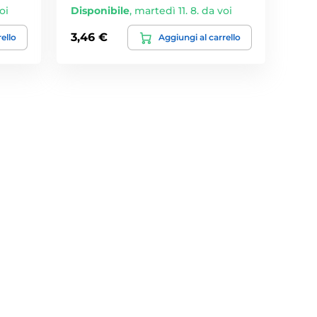
oi
Disponibile
,
martedì 11. 8. da voi
3,46 €
rello
Aggiungi al carrello