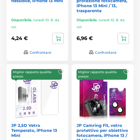
flessibile, iPhone 13 Mini
protezione fotocamera,
iPhone 13 Mini / 13,
trasparente
Disponibile
,
lunedì 10. 8. da
Disponibile
,
lunedì 10. 8. da
voi
voi
4,24 €
6,96 €
Confrontare
Confrontare
Miglior rapporto qualità-
Miglior rapporto qualità-
prezzo
prezzo
JP 2,5D Vetro
JP Camring Fit, vetro
Temperato, iPhone 13
protettivo per obiettivo
Mini
fotocamera, iPhone 13 /