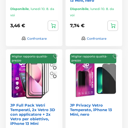
13 Mini, nero
Disponibile
,
lunedì 10. 8. da
Disponibile
,
lunedì 10. 8. da
voi
voi
3,46 €
7,74 €
Confrontare
Confrontare
Miglior rapporto qualità-
Miglior rapporto qualità-
prezzo
prezzo
JP Full Pack Vetri
JP Privacy Vetro
Temperati, 2x Vetro 3D
Temperato, iPhone 13
con applicatore + 2x
Mini, nero
Vetro per obiettivo,
iPhone 13 Mini