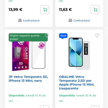
voi
voi
13,99 €
11,63 €
Confrontare
Confrontare
Miglior rapporto qualità-
Base
prezzo
JP Vetro Temperato 5D,
OBAL:ME Vetro
iPhone 13 Mini, nero
Temperato 2.5D per
Apple iPhone 13 Mini,
trasparente
Disponibile
,
lunedì 10. 8. da
Disponibile
,
lunedì 10. 8. da
voi
voi