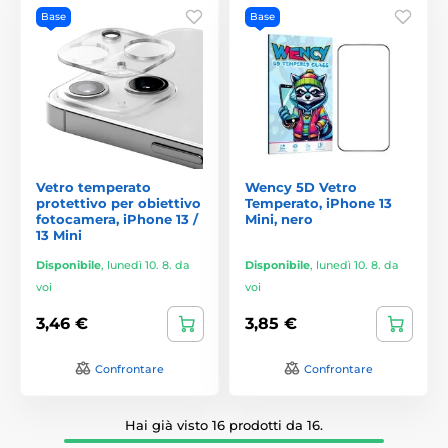
Base
Base
Vetro temperato
Wency 5D Vetro
protettivo per obiettivo
Temperato, iPhone 13
fotocamera, iPhone 13 /
Mini, nero
13 Mini
Disponibile
,
lunedì 10. 8. da
Disponibile
,
lunedì 10. 8. da
voi
voi
3,46 €
3,85 €
Confrontare
Confrontare
Hai già visto 16 prodotti da 16.