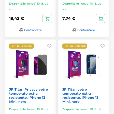
Disponibile
,
lunedì 10. 8. da
Disponibile
,
lunedì 10. 8. da
voi
voi
19,42 €
7,74 €
Confrontare
Confrontare
Per i più esigenti
Per i più esigenti
JP Titan Privacy vetro
JP Titan vetro
temperato extra
temperato extra
resistente, iPhone 13
resistente, iPhone 13
Mini, nero
Mini, nero
Disponibile
,
lunedì 10. 8. da
Disponibile
,
lunedì 10. 8. da