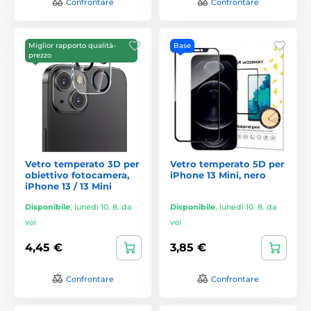
Confrontare
Confrontare
Miglior rapporto qualità-
Base
prezzo
Vetro temperato 3D per
Vetro temperato 5D per
obiettivo fotocamera,
iPhone 13 Mini, nero
iPhone 13 / 13 Mini
Disponibile
,
lunedì 10. 8. da
Disponibile
,
lunedì 10. 8. da
voi
voi
4,45 €
3,85 €
Confrontare
Confrontare