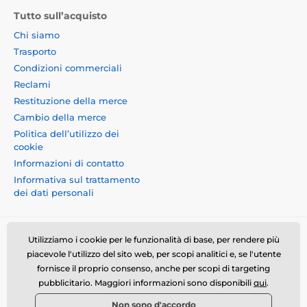
Tutto sull’acquisto
Chi siamo
Trasporto
Condizioni commerciali
Reclami
Restituzione della merce
Cambio della merce
Politica dell’utilizzo dei
cookie
Informazioni di contatto
Informativa sul trattamento
dei dati personali
Utilizziamo i cookie per le funzionalità di base, per rendere più
piacevole l'utilizzo del sito web, per scopi analitici e, se l'utente
fornisce il proprio consenso, anche per scopi di targeting
Momanio s.r.o., Okružní 361/14, 74718, Píšť, Czech
pubblicitario. Maggiori informazioni sono disponibili
qui
.
republic, VAT: CZ09604707, info@momanio.it
Non sono d'accordo