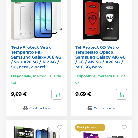
Tech-Protect Vetro
Tel Protect 6D Vetro
Temperato Fit+
Temperato Opaco,
Samsung Galaxy A16 4G
Samsung Galaxy A16 4G
/ 5G / A26 5G / A17 4G /
/ 5G / A17 5G / A26 5G /
5G, nero, 2 pezzi
M16 5G, nero
Disponibile
,
martedì 11. 8. da
Disponibile
,
martedì 11. 8. da
voi
voi
9,69 €
9,69 €
Confrontare
Confrontare
Per i più esigenti