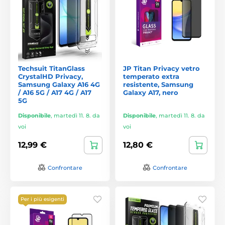
Techsuit TitanGlass
JP Titan Privacy vetro
CrystalHD Privacy,
temperato extra
Samsung Galaxy A16 4G
resistente, Samsung
/ A16 5G / A17 4G / A17
Galaxy A17, nero
5G
Disponibile
,
martedì 11. 8. da
Disponibile
,
martedì 11. 8. da
voi
voi
12,99 €
12,80 €
Confrontare
Confrontare
Per i più esigenti