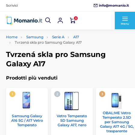
info@momanio.it
Scrivici
0
Menu
Home
Samsung
Serie A
A17
Tvrzená skla pro Samsung Galaxy A17
Tvrzená skla pro Samsung
Galaxy A17
Prodotti più venduti
OBAL:ME Vetro
Samsung Galaxy
Vetro Temperato
Temperato 2.5D
A16 5G / A17 Vetro
5D Samsung
per Samsung
Temperato
Galaxy A17, nero
Galaxy A17 4G / 5G,
trasparente