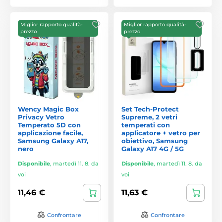
Miglior rapporto qualità-
Miglior rapporto qualità-
prezzo
prezzo
Wency Magic Box
Set Tech-Protect
Privacy Vetro
Supreme, 2 vetri
Temperato 5D con
temperati con
applicazione facile,
applicatore + vetro per
Samsung Galaxy A17,
obiettivo, Samsung
nero
Galaxy A17 4G / 5G
Disponibile
,
martedì 11. 8. da
Disponibile
,
martedì 11. 8. da
voi
voi
11,46 €
11,63 €
Confrontare
Confrontare