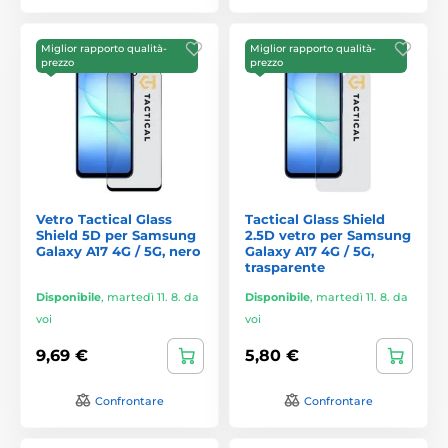
Miglior rapporto qualità-
Miglior rapporto qualità-
prezzo
prezzo
Vetro Tactical Glass
Tactical Glass Shield
Shield 5D per Samsung
2.5D vetro per Samsung
Galaxy A17 4G / 5G, nero
Galaxy A17 4G / 5G,
trasparente
Disponibile
,
martedì 11. 8. da
Disponibile
,
martedì 11. 8. da
voi
voi
9,69 €
5,80 €
Confrontare
Confrontare