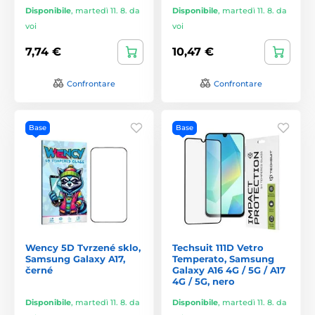
Disponibile
,
martedì 11. 8. da
Disponibile
,
martedì 11. 8. da
voi
voi
7,74 €
10,47 €
Confrontare
Confrontare
Base
Base
Wency 5D Tvrzené sklo,
Techsuit 111D Vetro
Samsung Galaxy A17,
Temperato, Samsung
černé
Galaxy A16 4G / 5G / A17
4G / 5G, nero
Disponibile
,
martedì 11. 8. da
Disponibile
,
martedì 11. 8. da