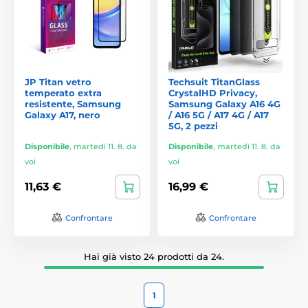
JP Titan vetro
Techsuit TitanGlass
temperato extra
CrystalHD Privacy,
resistente, Samsung
Samsung Galaxy A16 4G
Galaxy A17, nero
/ A16 5G / A17 4G / A17
5G, 2 pezzi
Disponibile
,
martedì 11. 8. da
Disponibile
,
martedì 11. 8. da
voi
voi
11,63 €
16,99 €
Confrontare
Confrontare
Hai già visto 24 prodotti da 24.
1