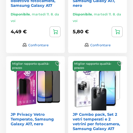
obiettivo fotocamera,
Samsung Galaxy A17,
Samsung Galaxy A17
nero
Disponibile
,
martedì 11. 8. da
Disponibile
,
martedì 11. 8. da
voi
voi
4,49 €
5,80 €
Confrontare
Confrontare
Miglior rapporto qualità-
Miglior rapporto qualità-
prezzo
prezzo
JP Privacy Vetro
JP Combo pack, Set 2
Temperato, Samsung
vetri temperati e 2
Galaxy A17, nero
vetrini per fotocamera,
Samsung Galaxy A17