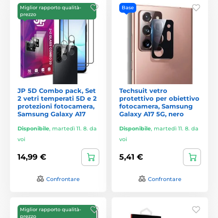
Miglior rapporto qualità-
Base
prezzo
JP 5D Combo pack, Set
Techsuit vetro
2 vetri temperati 5D e 2
protettivo per obiettivo
protezioni fotocamera,
fotocamera, Samsung
Samsung Galaxy A17
Galaxy A17 5G, nero
Disponibile
,
martedì 11. 8. da
Disponibile
,
martedì 11. 8. da
voi
voi
14,99 €
5,41 €
Confrontare
Confrontare
Miglior rapporto qualità-
prezzo