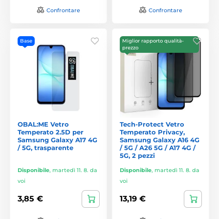
Confrontare
Confrontare
Base
Miglior rapporto qualità-
prezzo
OBAL:ME Vetro
Tech-Protect Vetro
Temperato 2.5D per
Temperato Privacy,
Samsung Galaxy A17 4G
Samsung Galaxy A16 4G
/ 5G, trasparente
/ 5G / A26 5G / A17 4G /
5G, 2 pezzi
Disponibile
,
martedì 11. 8. da
Disponibile
,
martedì 11. 8. da
voi
voi
3,85 €
13,19 €