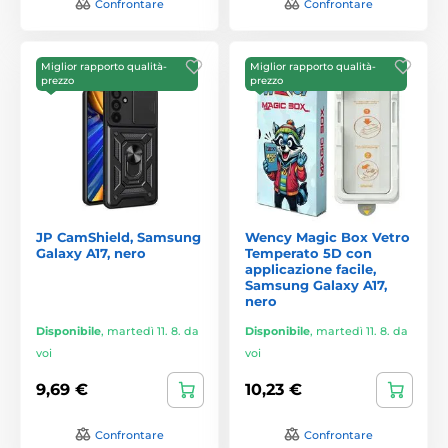
Confrontare
Confrontare
Miglior rapporto qualità-
Miglior rapporto qualità-
prezzo
prezzo
JP CamShield, Samsung
Wency Magic Box Vetro
Galaxy A17, nero
Temperato 5D con
applicazione facile,
Samsung Galaxy A17,
nero
Disponibile
,
martedì 11. 8. da
Disponibile
,
martedì 11. 8. da
voi
voi
9,69 €
10,23 €
Confrontare
Confrontare