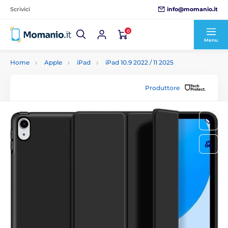
info@momanio.it
Scrivici
0
Menu
Home
Apple
iPad
iPad 10.9 2022 / 11 2025
Produttore