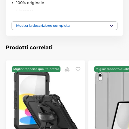
100% originale
Elegante
Realizzato con precisione
Mostra la descrizione completa
Vestibilità perfetta
Completamente funzionale
Facile montaggio e smontaggio
Prodotti correlati
Confezionato nella scatola originale
Il set contiene:
Miglior rapporto qualità-prezzo
Miglior rapporto quali
1x TechProtect SmartCase