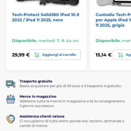
Tech-Protect Solid360 iPad 10.9
Custodia Tech-P
2022 / iPad 11 2025, nero
per Apple iPad 1
11 2025, grigia
Disponibile
,
martedì 11. 8. da voi
Disponibile
,
mart
29,99 €
15,14 €
Aggiungi al carrello
Agg
Trasporto gratuito
Basta acquistare per più di 50 euro e il trasporto è gratuito.
Merce in magazzino
Abbiamo tutta la merce in magazzino e te la consegneremo
il giorno successivo.
Assistenza clienti veloce
Ci occupiamo di tutto entro poche ore, reclami, domande o
cambi di merce.