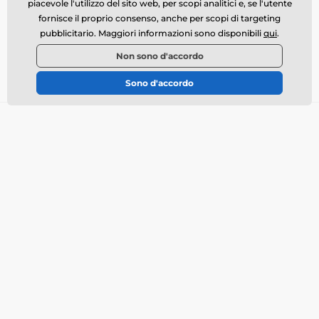
piacevole l'utilizzo del sito web, per scopi analitici e, se l'utente
info@momanio.it
fornisce il proprio consenso, anche per scopi di targeting
pubblicitario. Maggiori informazioni sono disponibili
qui
.
Dove ci puoi trovare
Non sono d'accordo
Italiano
Sono d'accordo
Tutto sull’acquisto
Chi siamo
Trasporto
Condizioni commerciali
Reclami
Restituzione della merce
Cambio della merce
Politica dell’utilizzo dei
cookie
Informazioni di contatto
Informativa sul trattamento
dei dati personali