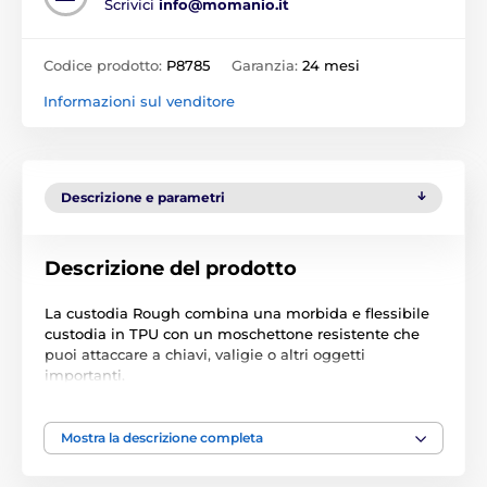
Scrivici
info@momanio.it
Codice prodotto:
P8785
Garanzia:
24 mesi
Informazioni sul venditore
Descrizione e parametri
Descrizione del prodotto
La custodia Rough combina una morbida e flessibile
custodia in TPU con un moschettone resistente che
puoi attaccare a chiavi, valigie o altri oggetti
importanti.
I bordi rialzati proteggono il localizzatore dai graffi e
grazie alla costruzione aperta non copre gli
Mostra la descrizione completa
altoparlanti, garantendo l'accesso al segnale completo
e forte che il tuo dispositivo trasmette.