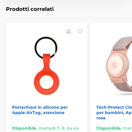
Installazione facile - montaggio tramite chiusura a
Prodotti correlati
rotazione.
Caratteristiche del prodotto:
100% originale
Confezionato nella confezione originale
Installazione facile
Design minimalista
Vestibilità perfetta
Il set contiene:
1x portachiavi Tech-Protect Rough
Portachiavi in silicone per
Tech-Protect Cin
Apple AirTag, arancione
per bambini, App
rosa
Disponibile
,
martedì 11. 8. da voi
Disponibile
,
mart