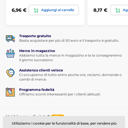
6,96 €
8,17 €
Aggiungi al carrello
Agg
Trasporto gratuito
Basta acquistare per più di 50 euro e il trasporto è gratuito.
Merce in magazzino
Abbiamo tutta la merce in magazzino e te la consegneremo
il giorno successivo.
Assistenza clienti veloce
Ci occupiamo di tutto entro poche ore, reclami, domande o
cambi di merce.
Programma fedeltà
Offriamo sconti interessanti per i clienti abituali.
Hai bisogno di aiuto?
offline
Utilizziamo i cookie per le funzionalità di base, per rendere più
Il servizio clienti è disponibile