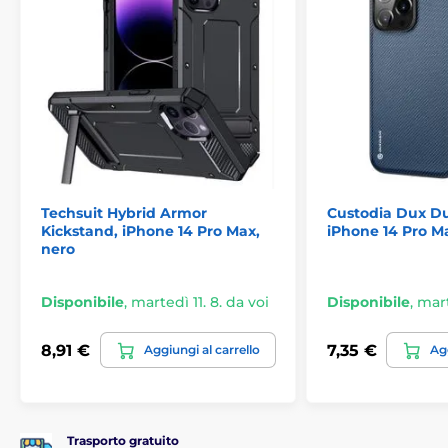
1x custodia Tech-Protect MagMat
Techsuit Hybrid Armor
Custodia Dux Du
Kickstand, iPhone 14 Pro Max,
iPhone 14 Pro Ma
nero
Disponibile
,
martedì 11. 8. da voi
Disponibile
,
mart
8,91 €
7,35 €
Aggiungi al carrello
Agg
Trasporto gratuito