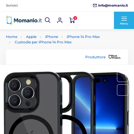
info@momanio.it
Scrivici
0
Menu
Home
Apple
iPhone
iPhone 14 Pro Max
Custodie per iPhone 14 Pro Max
Produttore