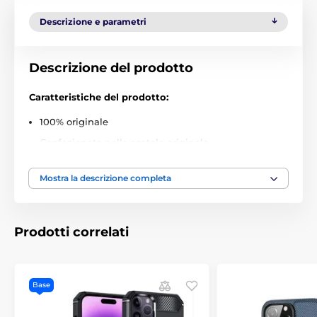
Descrizione e parametri
Descrizione del prodotto
Caratteristiche del prodotto:
100% originale
Confezionato nella scatola originale
Realizzato con precisione
Mostra la descrizione completa
Vestibilità perfetta
Design sobrio ed elegante
Superficie trasparente e opaca
Prodotti correlati
Costruzione monopezzo basata su TPU e PC
Dotato di coperture per i pulsanti
Base
Installazione e rimozione facili
Il set contiene: