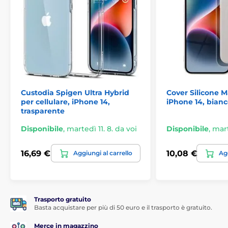
Custodia Spigen Ultra Hybrid
Cover Silicone M
per cellulare, iPhone 14,
iPhone 14, bian
trasparente
Disponibile
,
martedì 11. 8. da voi
Disponibile
,
mart
16,69 €
10,08 €
Aggiungi al carrello
Agg
Trasporto gratuito
Basta acquistare per più di 50 euro e il trasporto è gratuito.
Merce in magazzino