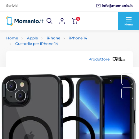
info@momanio.it
Scrivici
0
Menu
Home
Apple
iPhone
iPhone 14
Custodie per iPhone 14
Produttore