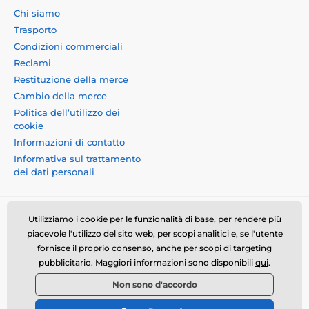
Chi siamo
Trasporto
Condizioni commerciali
Reclami
Restituzione della merce
Cambio della merce
Politica dell’utilizzo dei
cookie
Informazioni di contatto
Informativa sul trattamento
dei dati personali
Utilizziamo i cookie per le funzionalità di base, per rendere più
piacevole l'utilizzo del sito web, per scopi analitici e, se l'utente
fornisce il proprio consenso, anche per scopi di targeting
Momanio s.r.o., Okružní 361/14, 74718, Píšť, Czech
pubblicitario. Maggiori informazioni sono disponibili
qui
.
republic, VAT: CZ09604707, info@momanio.it
Non sono d'accordo
© 2026 www.momanio.it ⦁ Il negozio online è stato creato da