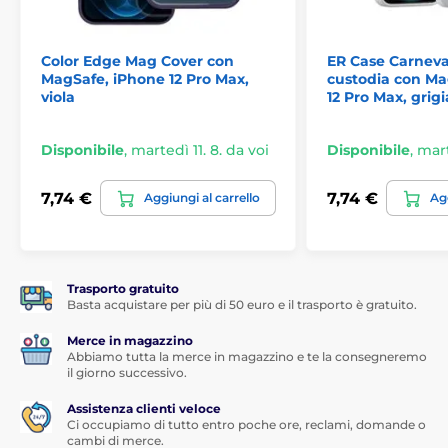
Compatibile con tecnologia MagSafe
Dotato di coperture per i pulsanti
Color Edge Mag Cover con
ER Case Carneva
Installazione e rimozione facili
MagSafe, iPhone 12 Pro Max,
custodia con Ma
viola
12 Pro Max, grigi
Disponibile
,
martedì 11. 8. da voi
Disponibile
,
mart
7,74 €
7,74 €
Aggiungi al carrello
Agg
Trasporto gratuito
Basta acquistare per più di 50 euro e il trasporto è gratuito.
Merce in magazzino
Abbiamo tutta la merce in magazzino e te la consegneremo
il giorno successivo.
Assistenza clienti veloce
Ci occupiamo di tutto entro poche ore, reclami, domande o
cambi di merce.