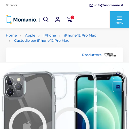
info@momanio.it
Scrivici
0
Menu
Home
Apple
iPhone
iPhone 12 Pro Max
Custodie per iPhone 12 Pro Max
Produttore