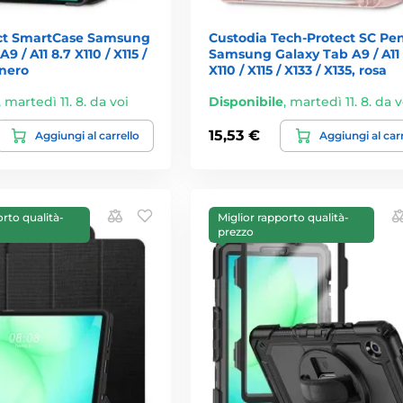
ct SmartCase Samsung
Custodia Tech-Protect SC Pe
9 / A11 8.7 X110 / X115 /
Samsung Galaxy Tab A9 / A11 
 nero
X110 / X115 / X133 / X135, rosa
,
martedì 11. 8. da voi
Disponibile
,
martedì 11. 8. da v
15,53 €
Aggiungi al carrello
Aggiungi al car
orto qualità-
Miglior rapporto qualità-
prezzo