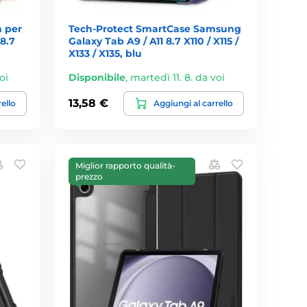
n per
Tech-Protect SmartCase Samsung
8.7
Galaxy Tab A9 / A11 8.7 X110 / X115 /
X133 / X135, blu
oi
Disponibile
,
martedì 11. 8. da voi
13,58 €
rello
Aggiungi al carrello
Miglior rapporto qualità-
prezzo