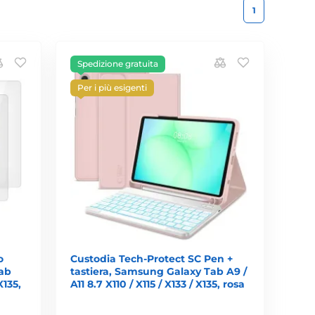
1
Spedizione gratuita
Per i più esigenti
o
Custodia Tech-Protect SC Pen +
Tab
tastiera, Samsung Galaxy Tab A9 /
X135,
A11 8.7 X110 / X115 / X133 / X135, rosa