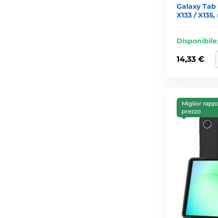
Galaxy Tab A
X133 / X135
Disponibile
14,33 €
Miglior rapp
prezzo