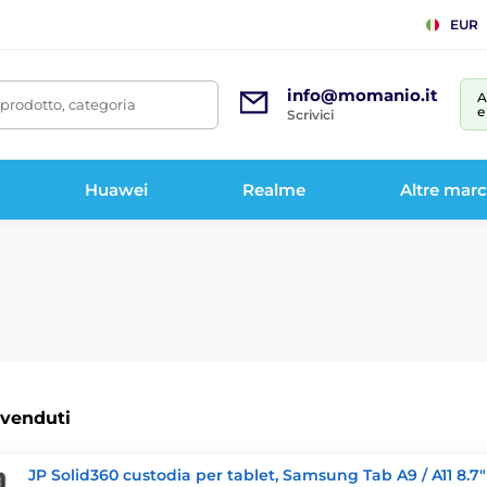
EUR
info@momanio.it
A
prodotto, categoria
e
Scrivici
Huawei
Realme
Altre mar
 venduti
JP Solid360 custodia per tablet, Samsung Tab A9 / A11 8.7" 