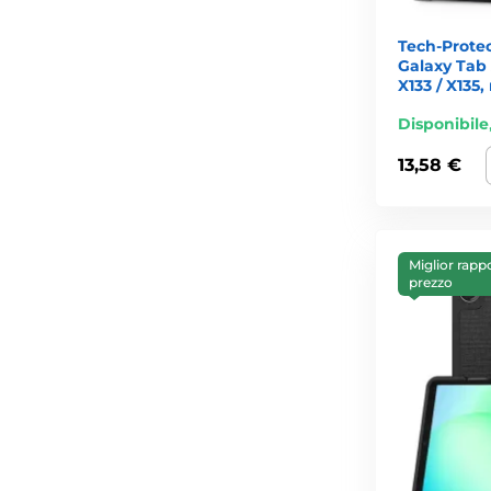
Tech-Prote
Galaxy Tab A
X133 / X135,
Disponibile
13,58 €
Miglior rapp
prezzo