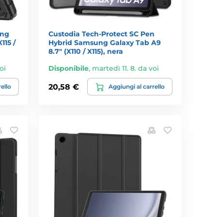
ung
Custodia Tech-Protect SC Pen
115 /
Hybrid Samsung Galaxy Tab A9
8.7" (X110 / X115), nera
oi
Disponibile
,
martedì 11. 8. da voi
20,58 €
rello
Aggiungi al carrello