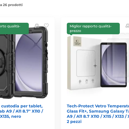
a 26 prodotti
orto qualità-
Miglior rapporto qualità-
prezzo
 custodia per tablet,
Tech-Protect Vetro Temperat
 A9 / A11 8.7" X110 /
Glass Fit+, Samsung Galaxy 
/ X135, nero
A9 / A11 8.7 X110 / X115 / X133 / 
2 pezzi