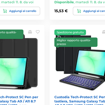
,
martedì 11. 8. da voi
Disponibile
,
martedì 11. 8. da v
15,53 €
Aggiungi al carrello
Aggiungi al car
orto qualità-
Spedizione gratuita
Miglior rapporto qualità-
prezzo
ech-Protect SC Pen per
Custodia Tech-Protect SC Pen
axy Tab A9 / A11 8.7
tastiera, Samsung Galaxy Tab