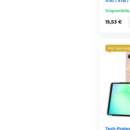
X110 / X115 /
Disponibile
15,53 €
Per i più esi
Tech-Prote