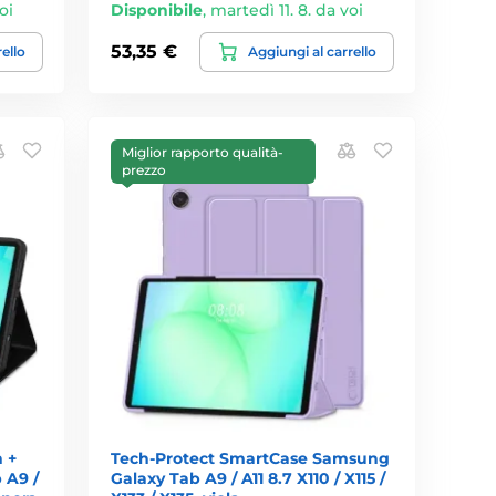
oi
Disponibile
,
martedì 11. 8. da voi
53,35 €
rello
Aggiungi al carrello
Miglior rapporto qualità-
prezzo
 +
Tech-Protect SmartCase Samsung
 A9 /
Galaxy Tab A9 / A11 8.7 X110 / X115 /