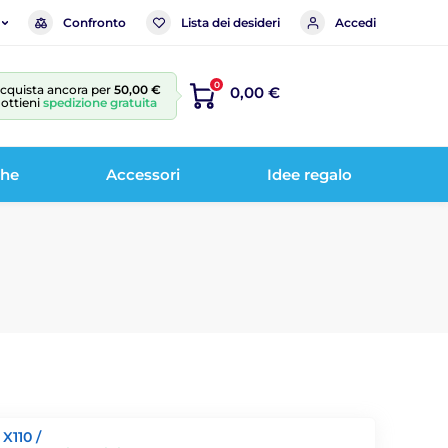
Confronto
Lista dei desideri
Accedi
0
cquista ancora per
50,00 €
0,00 €
 ottieni
spedizione gratuita
che
Accessori
Idee regalo
X110 /