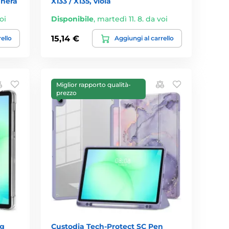
, nera
X133 / X135, viola
oi
Disponibile
,
martedì 11. 8. da voi
15,14 €
rello
Aggiungi al carrello
Miglior rapporto qualità-
prezzo
ng
Custodia Tech-Protect SC Pen