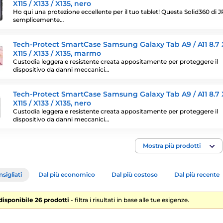
X115 / X133 / X135, nero
Ho qui una protezione eccellente per il tuo tablet! Questa Solid360 di J
semplicemente…
Tech-Protect SmartCase Samsung Galaxy Tab A9 / A11 8.7 X
X115 / X133 / X135, marmo
Custodia leggera e resistente creata appositamente per proteggere il
dispositivo da danni meccanici…
Tech-Protect SmartCase Samsung Galaxy Tab A9 / A11 8.7 X
X115 / X133 / X135, nero
Custodia leggera e resistente creata appositamente per proteggere il
dispositivo da danni meccanici…
Mostra più prodotti
sigliati
Dal più economico
Dal più costoso
Dal più recente
 disponibile 26 prodotti
- filtra i risultati in base alle tue esigenze.