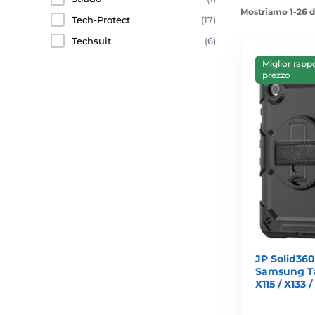
Mostriamo 1-26 d
Tech-Protect
(17)
Techsuit
(6)
Miglior rapp
prezzo
JP Solid360
Samsung Tab
X115 / X133 