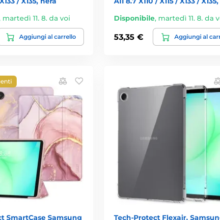
 X133 / X135, nera
A11 8.7 X110 / X115 / X133 / X135
,
martedì 11. 8. da voi
Disponibile
,
martedì 11. 8. da v
53,35 €
Aggiungi al carrello
Aggiungi al car
genti
ct SmartCase Samsung
Tech-Protect Flexair, Samsu