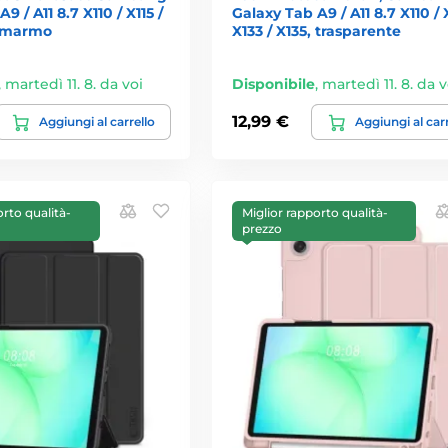
9 / A11 8.7 X110 / X115 /
Galaxy Tab A9 / A11 8.7 X110 / X
, marmo
X133 / X135, trasparente
,
martedì 11. 8. da voi
Disponibile
,
martedì 11. 8. da v
12,99 €
Aggiungi al carrello
Aggiungi al car
orto qualità-
Miglior rapporto qualità-
prezzo