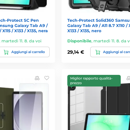
ech-Protect SC Pen
Tech-Protect Solid360 Sams
msung Galaxy Tab A9 /
Galaxy Tab A9 / A11 8.7 X110 / X
/ X115 / X133 / X135, nera
X133 / X135, nero
,
martedì 11. 8. da voi
Disponibile
,
martedì 11. 8. da v
29,14 €
Aggiungi al carrello
Aggiungi al car
Miglior rapporto qualità-
prezzo