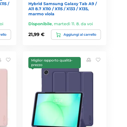
115 /
Hybrid Samsung Galaxy Tab A9 /
A11 8.7 X110 / X115 / X133 / X135,
marmo viola
oi
Disponibile
,
martedì 11. 8. da voi
21,99 €
rello
Aggiungi al carrello
Miglior rapporto qualità-
prezzo