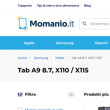
Trasporto
Tipi di vetri e loro dimensioni
Blog
Ad esempio 
Apple
Samsung
Xiaomi
Home
Samsung
Tablet
Tab A9 8.7, X110 / X115
Tab A9 8.7, X110 / X115
Filtro
Prodotti più
26
Miglior rapporto qualità-