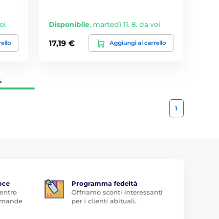
oi
Disponibile
,
martedì 11. 8. da voi
17,19 €
rello
Aggiungi al carrello
.
1
oce
Programma fedeltà
 entro
Offriamo sconti interessanti
domande
per i clienti abituali.