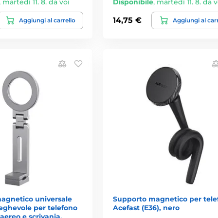
,
martedì 11. 8. da voi
Disponibile
,
martedì 11. 8. da v
14,75 €
Aggiungi al carrello
Aggiungi al car
agnetico universale
Supporto magnetico per tele
eghevole per telefono
Acefast (E36), nero
 aereo e scrivania,