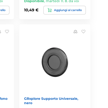
oi
Disponibile
,
martedì 11. 8. da voi
10,49 €
rello
Aggiungi al carrello
fono
GRxplore Supporto Universale,
nero