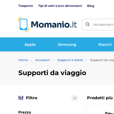
Trasporto
Tipi di vetri e loro dimensioni
Blog
Ad esempio 
Apple
Samsung
Xiaomi
Home
Accessori
Supporti e stand
Supporti da via
Supporti da viaggio
Filtro
Prodotti più
6
Prezzo