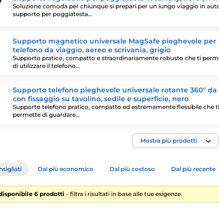
Soluzione comoda per chiunque si prepari per un lungo viaggio in auto.
supporto per poggiatesta…
Supporto magnetico universale MagSafe pieghevole per
telefono da viaggio, aereo e scrivania, grigio
Supporto pratico, compatto e straordinariamente robusto che ti perm
di utilizzare il telefono…
Supporto telefono pieghevole universale rotante 360° da
con fissaggio su tavolino, sedile e superficie, nero
Supporto telefono pratico, compatto ed estremamente flessibile che t
permette di guardare…
Mostra più prodotti
sigliati
Dal più economico
Dal più costoso
Dal più recente
 disponibile 6 prodotti
- filtra i risultati in base alle tue esigenze.