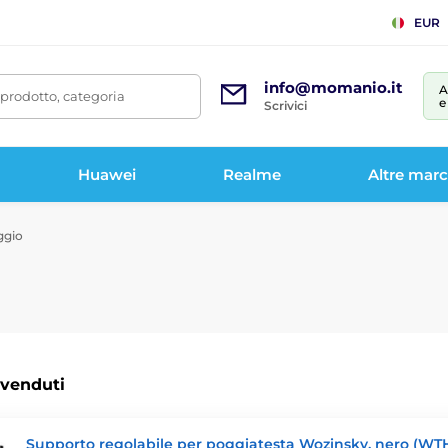
EUR
info@momanio.it
A
prodotto, categoria
e
Scrivici
Huawei
Realme
Altre mar
ggio
 venduti
Supporto regolabile per poggiatesta Wozinsky, nero (WT