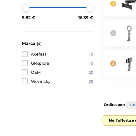
9.82 €
16.39 €
Marca
(4)
Acefast
(1)
GRxplore
(1)
OEM
(2)
Wozinsky
(2)
Ordina per:
Con
Nell'offerta è