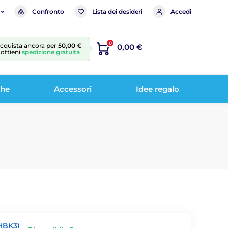
Confronto
Lista dei desideri
Accedi
0
cquista ancora per
50,00 €
0,00 €
 ottieni
spedizione gratuita
che
Accessori
Idee regalo
HBK3)