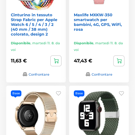
Cinturino in tessuto
Maxlife MXKW-350
Strap Fabric per Apple
smartwatch per
Watch 6 / 5 / 4 / 3 / 2
bambini, 4G, GPS, WiFi,
(40 mm / 38 mm)
rosa
colorato, design 2
Disponibile
,
martedì 11. 8. da
Disponibile
,
martedì 11. 8. da
voi
voi
11,63 €
47,43 €
Confrontare
Confrontare
Base
Base