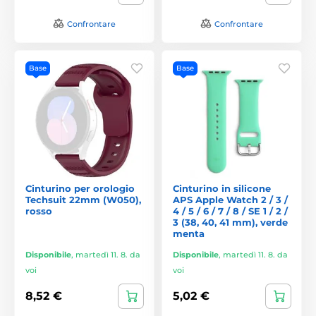
Confrontare
Confrontare
Base
Base
Cinturino per orologio
Cinturino in silicone
Techsuit 22mm (W050),
APS Apple Watch 2 / 3 /
rosso
4 / 5 / 6 / 7 / 8 / SE 1 / 2 /
3 (38, 40, 41 mm), verde
menta
Disponibile
,
martedì 11. 8. da
Disponibile
,
martedì 11. 8. da
voi
voi
8,52 €
5,02 €