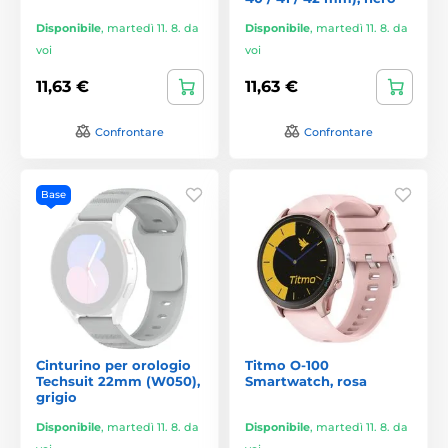
Disponibile
,
martedì 11. 8. da
Disponibile
,
martedì 11. 8. da
voi
voi
11,63 €
11,63 €
Confrontare
Confrontare
Base
Cinturino per orologio
Titmo O-100
Techsuit 22mm (W050),
Smartwatch, rosa
grigio
Disponibile
,
martedì 11. 8. da
Disponibile
,
martedì 11. 8. da