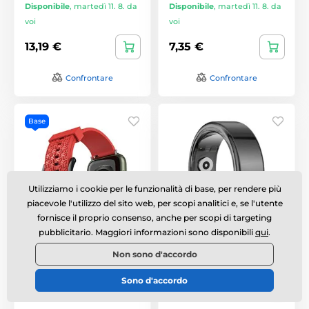
Disponibile
,
martedì 11. 8. da
Disponibile
,
martedì 11. 8. da
voi
voi
13,19 €
7,35 €
Confrontare
Confrontare
Base
Utilizziamo i cookie per le funzionalità di base, per rendere più
piacevole l'utilizzo del sito web, per scopi analitici e, se l'utente
fornisce il proprio consenso, anche per scopi di targeting
pubblicitario. Maggiori informazioni sono disponibili
qui
.
Cinturino Strap Y per
Anello smart Colmi R02
Apple Watch 7 / SE
20,3 mm taglia 11, nero
Non sono d'accordo
(45/44/42mm), rosso
Sono d'accordo
Disponibile
,
martedì 11. 8. da
Disponibile
,
martedì 11. 8. da
voi
voi