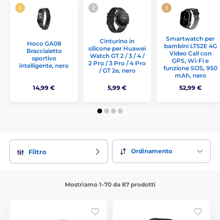
Smartwatch per
Cinturino in
Hoco GA08
bambini LT52E 4G
silicone per Huawei
Braccialetto
Video Call con
Watch GT 2 / 3 / 4 /
sportivo
GPS, Wi-Fi e
2 Pro / 3 Pro / 4 Pro
intelligente, nero
funzione SOS, 950
/ GT 2e, nero
mAh, nero
14,99 €
5,99 €
52,99 €
Ordinamento
Filtro
Mostriamo 1-70 da 87 prodotti