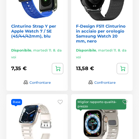
Cinturino Strap Y per
F-Design FS11 Cinturino
Apple Watch 7 / SE
in acciaio per orologio
(45/44/42mm), blu
Samsung Watch 20
mm, nero
Disponibile
,
martedì 11. 8. da
Disponibile
,
martedì 11. 8. da
voi
voi
7,35 €
13,58 €
Confrontare
Confrontare
Base
Miglior rapporto qualità-
prezzo