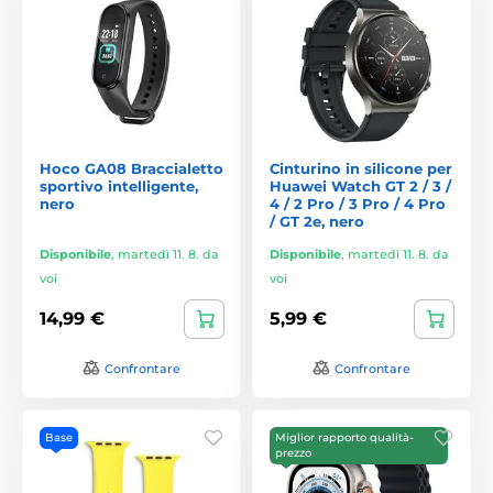
Hoco GA08 Braccialetto
Cinturino in silicone per
sportivo intelligente,
Huawei Watch GT 2 / 3 /
nero
4 / 2 Pro / 3 Pro / 4 Pro
/ GT 2e, nero
Disponibile
,
martedì 11. 8. da
Disponibile
,
martedì 11. 8. da
voi
voi
14,99 €
5,99 €
Confrontare
Confrontare
Base
Miglior rapporto qualità-
prezzo