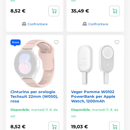
voi
voi
8,52 €
35,49 €
Confrontare
Confrontare
Base
Cinturino per orologio
Veger Pomme W0102
Techsuit 22mm (W050),
PowerBank per Apple
rosa
Watch, 1200mAh
Disponibile
,
martedì 11. 8. da
Disponibile
,
martedì 11. 8. da
voi
voi
8,52 €
19,03 €