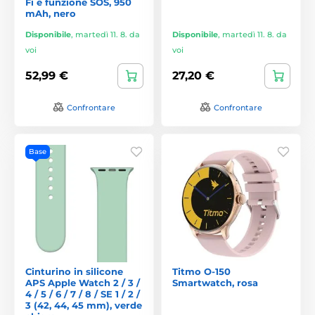
Fi e funzione SOS, 950
mAh, nero
Disponibile
,
martedì 11. 8. da
Disponibile
,
martedì 11. 8. da
voi
voi
52,99 €
27,20 €
Confrontare
Confrontare
Base
Cinturino in silicone
Titmo O-150
APS Apple Watch 2 / 3 /
Smartwatch, rosa
4 / 5 / 6 / 7 / 8 / SE 1 / 2 /
3 (42, 44, 45 mm), verde