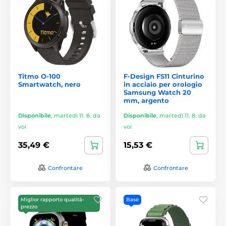
Titmo O-100
F-Design FS11 Cinturino
Smartwatch, nero
in acciaio per orologio
Samsung Watch 20
mm, argento
Disponibile
,
martedì 11. 8. da
Disponibile
,
martedì 11. 8. da
voi
voi
35,49 €
15,53 €
Confrontare
Confrontare
Miglior rapporto qualità-
Base
prezzo