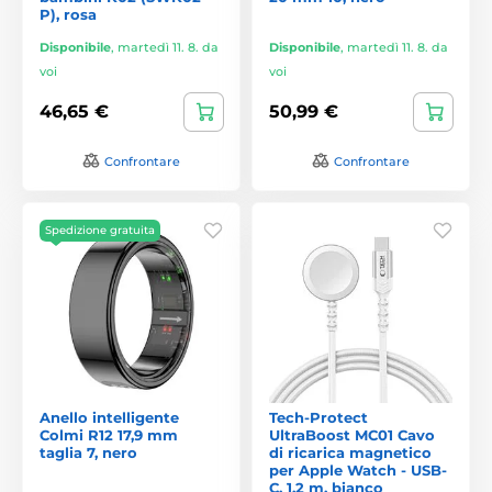
P), rosa
Disponibile
,
martedì 11. 8. da
Disponibile
,
martedì 11. 8. da
voi
voi
46,65 €
50,99 €
Confrontare
Confrontare
Spedizione gratuita
Anello intelligente
Tech-Protect
Colmi R12 17,9 mm
UltraBoost MC01 Cavo
taglia 7, nero
di ricarica magnetico
per Apple Watch - USB-
C, 1,2 m, bianco