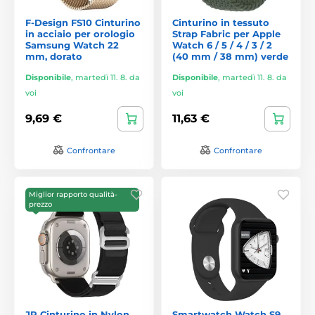
F-Design FS10 Cinturino
Cinturino in tessuto
in acciaio per orologio
Strap Fabric per Apple
Samsung Watch 22
Watch 6 / 5 / 4 / 3 / 2
mm, dorato
(40 mm / 38 mm) verde
Disponibile
,
martedì 11. 8. da
Disponibile
,
martedì 11. 8. da
voi
voi
9,69 €
11,63 €
Confrontare
Confrontare
Miglior rapporto qualità-
prezzo
JP Cinturino in Nylon
Smartwatch Watch S9