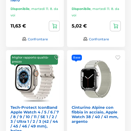
Disponibile
,
martedì 11. 8. da
Disponibile
,
martedì 11. 8. da
voi
voi
11,63 €
5,02 €
Confrontare
Confrontare
Miglior rapporto qualità-
Base
prezzo
Tech-Protect IconBand
Cinturino Alpine con
Apple Watch 4 / 5 / 6 / 7
fibbia in acciaio, Apple
/ 8 / 9 / 10 / 11 / SE 1 / 2 /
Watch 38 / 40 / 41 mm,
3 / Ultra 1 / 2 / 3 (42 / 44
argento
/ 45 / 46 / 49 mm),
beige