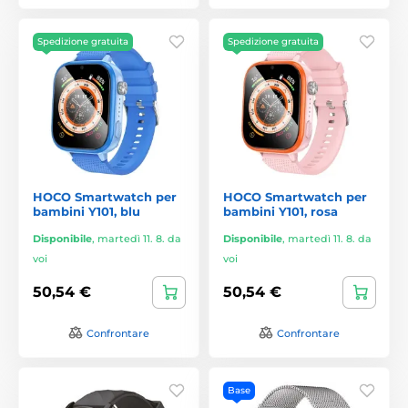
Spedizione gratuita
Spedizione gratuita
HOCO Smartwatch per
HOCO Smartwatch per
bambini Y101, blu
bambini Y101, rosa
Disponibile
,
martedì 11. 8. da
Disponibile
,
martedì 11. 8. da
voi
voi
50,54 €
50,54 €
Confrontare
Confrontare
Base