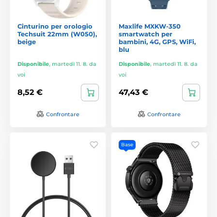
Cinturino per orologio
Maxlife MXKW-350
Techsuit 22mm (W050),
smartwatch per
beige
bambini, 4G, GPS, WiFi,
blu
Disponibile
,
martedì 11. 8. da
Disponibile
,
martedì 11. 8. da
voi
voi
8,52 €
47,43 €
Confrontare
Confrontare
Base