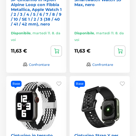
Alpine Loop con Fibbia
Max, nero
Metallica, Apple Watch 1
/ 2 / 3 / 4 / 5 / 6 / 7 / 8 / 9
/ 10 / SE 1 / 2 / 3 (38 / 40
/ 41 / 42 mm), nero
Disponibile
,
martedì 11. 8. da
Disponibile
,
martedì 11. 8. da
voi
voi
11,63 €
11,63 €
Confrontare
Confrontare
Base
Base
Cinturino in tessuto
Cinturino Strap Y per