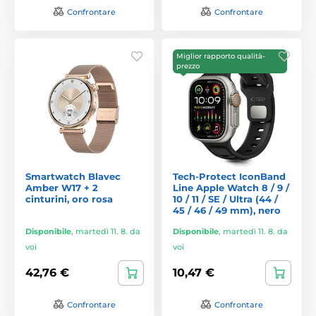
Confrontare
Confrontare
Miglior rapporto qualità-
prezzo
Smartwatch Blavec
Tech-Protect IconBand
Amber W17 + 2
Line Apple Watch 8 / 9 /
cinturini, oro rosa
10 / 11 / SE / Ultra (44 /
45 / 46 / 49 mm), nero
Disponibile
,
martedì 11. 8. da
Disponibile
,
martedì 11. 8. da
voi
voi
42,76 €
10,47 €
Confrontare
Confrontare