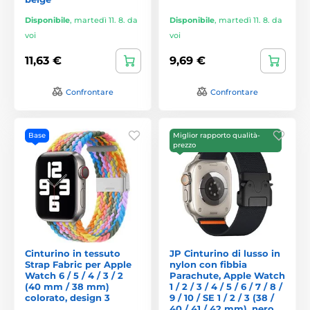
Disponibile
,
martedì 11. 8. da
Disponibile
,
martedì 11. 8. da
voi
voi
11,63 €
9,69 €
Confrontare
Confrontare
Base
Miglior rapporto qualità-
prezzo
Cinturino in tessuto
JP Cinturino di lusso in
Strap Fabric per Apple
nylon con fibbia
Watch 6 / 5 / 4 / 3 / 2
Parachute, Apple Watch
(40 mm / 38 mm)
1 / 2 / 3 / 4 / 5 / 6 / 7 / 8 /
colorato, design 3
9 / 10 / SE 1 / 2 / 3 (38 /
40 / 41 / 42 mm), nero