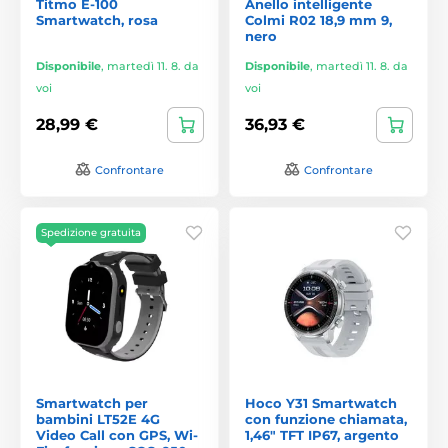
Titmo E-100
Anello intelligente
Smartwatch, rosa
Colmi R02 18,9 mm 9,
nero
Disponibile
,
martedì 11. 8. da
Disponibile
,
martedì 11. 8. da
voi
voi
28,99 €
36,93 €
Confrontare
Confrontare
Spedizione gratuita
Smartwatch per
Hoco Y31 Smartwatch
bambini LT52E 4G
con funzione chiamata,
Video Call con GPS, Wi-
1,46" TFT IP67, argento