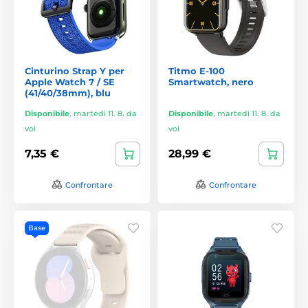
Cinturino Strap Y per
Titmo E-100
Apple Watch 7 / SE
Smartwatch, nero
(41/40/38mm), blu
Disponibile
,
martedì 11. 8. da
Disponibile
,
martedì 11. 8. da
voi
voi
7,35 €
28,99 €
Confrontare
Confrontare
Base