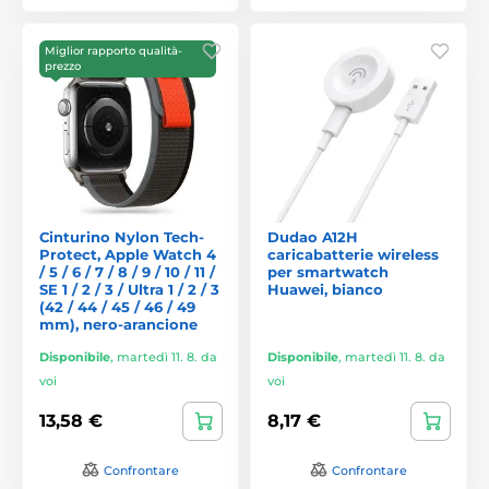
Miglior rapporto qualità-
prezzo
Cinturino Nylon Tech-
Dudao A12H
Protect, Apple Watch 4
caricabatterie wireless
/ 5 / 6 / 7 / 8 / 9 / 10 / 11 /
per smartwatch
SE 1 / 2 / 3 / Ultra 1 / 2 / 3
Huawei, bianco
(42 / 44 / 45 / 46 / 49
mm), nero-arancione
Disponibile
,
martedì 11. 8. da
Disponibile
,
martedì 11. 8. da
voi
voi
13,58 €
8,17 €
Confrontare
Confrontare