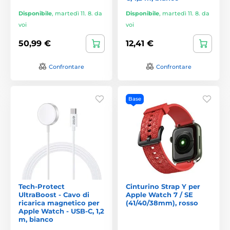
Disponibile
,
martedì 11. 8. da
Disponibile
,
martedì 11. 8. da
voi
voi
50,99 €
12,41 €
Confrontare
Confrontare
Base
Tech-Protect
Cinturino Strap Y per
UltraBoost - Cavo di
Apple Watch 7 / SE
ricarica magnetico per
(41/40/38mm), rosso
Apple Watch - USB-C, 1,2
m, bianco