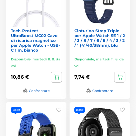
Tech-Protect
Cinturino Strap Triple
UltraBoost MC02 Cavo
per Apple Watch SE 1 / 2
di ricarica magnetico
/ 3 / 8 / 7 / 6 / 5 / 4 / 3 / 2
per Apple Watch - USB-
/ 1 (41/40/38mm), blu
C 1 m, bianco
Disponibile
,
martedì 11. 8. da
Disponibile
,
martedì 11. 8. da
voi
voi
10,86 €
7,74 €
Confrontare
Confrontare
Base
Base