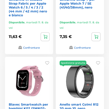
Strap Fabric per Apple
Apple Watch 7 / SE
Watch 6 / 5 / 4 / 3 / 2
(41/40/38mm), nero
(44 mm / 42 mm) nero
e bianco
Disponibile
,
martedì 11. 8. da
Disponibile
,
martedì 11. 8. da
voi
voi
11,63 €
7,35 €
Confrontare
Confrontare
Spedizione gratuita
Blavec Smartwatch per
Anello smart Colmi R12
bambini K02 (SWK02-
20 mm 10, nero