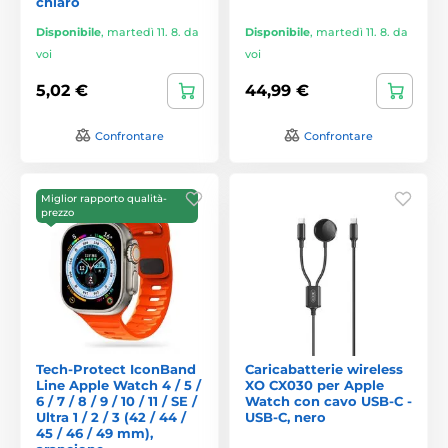
chiaro
Disponibile
,
martedì 11. 8. da
Disponibile
,
martedì 11. 8. da
voi
voi
5,02 €
44,99 €
Confrontare
Confrontare
Miglior rapporto qualità-
prezzo
Tech-Protect IconBand
Caricabatterie wireless
Line Apple Watch 4 / 5 /
XO CX030 per Apple
6 / 7 / 8 / 9 / 10 / 11 / SE /
Watch con cavo USB-C -
Ultra 1 / 2 / 3 (42 / 44 /
USB-C, nero
45 / 46 / 49 mm),