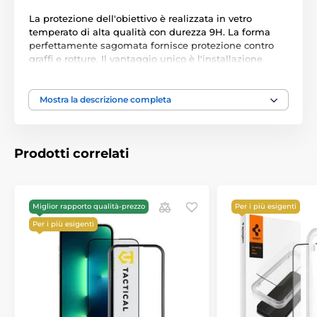
La protezione dell'obiettivo è realizzata in vetro
temperato di alta qualità con durezza 9H. La forma
perfettamente sagomata fornisce protezione contro
graffi e rotture. Il vantaggio unico è l'installazione
semplice, che anche un utente inesperto può gestire.
Caratteristiche del prodotto:
Mostra la descrizione completa
100% originale
Confezionato nella confezione originale
Prodotti correlati
Durezza 9H
Taglio per la parte piatta del display
Bordi fresati 2,5D per una sensazione piacevole
Miglior rapporto qualità-prezzo
Per i più esigenti
Strato oleofobico aggiuntivo
Per i più esigenti
Perfetta trasparenza
Non influisce sulle funzioni touch
Installazione facile
Il set contiene: