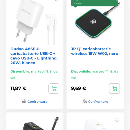
prezzo
Dudao A8SEUL
JP Qi caricabatterie
caricabatterie USB-C +
wireless 15W W02, nero
cavo USB-C - Lightning,
20W, bianco
Disponibile
,
martedì 11. 8. da
Disponibile
,
martedì 11. 8. da
voi
voi
11,87 €
9,69 €
Confrontare
Confrontare