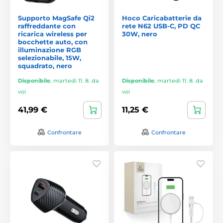
Supporto MagSafe Qi2
Hoco Caricabatterie da
raffreddante con
rete N62 USB-C, PD QC
ricarica wireless per
30W, nero
bocchette auto, con
illuminazione RGB
selezionabile, 15W,
squadrato, nero
Disponibile
,
martedì 11. 8. da
Disponibile
,
martedì 11. 8. da
voi
voi
41,99 €
11,25 €
Confrontare
Confrontare