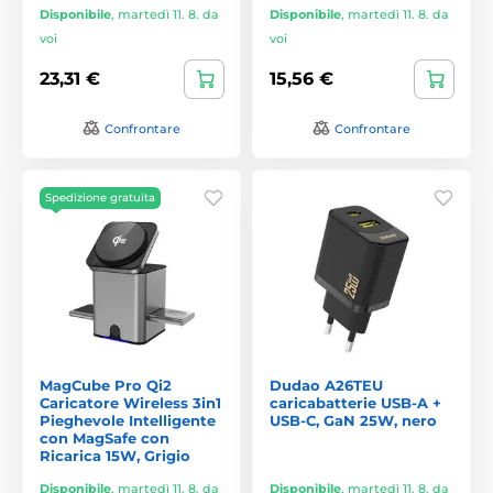
Disponibile
,
martedì 11. 8. da
Disponibile
,
martedì 11. 8. da
voi
voi
23,31 €
15,56 €
Confrontare
Confrontare
Spedizione gratuita
MagCube Pro Qi2
Dudao A26TEU
Caricatore Wireless 3in1
caricabatterie USB-A +
Pieghevole Intelligente
USB-C, GaN 25W, nero
con MagSafe con
Ricarica 15W, Grigio
Disponibile
,
martedì 11. 8. da
Disponibile
,
martedì 11. 8. da