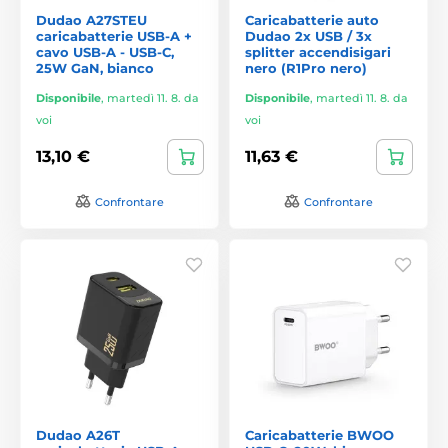
Dudao A27STEU
Caricabatterie auto
caricabatterie USB-A +
Dudao 2x USB / 3x
cavo USB-A - USB-C,
splitter accendisigari
25W GaN, bianco
nero (R1Pro nero)
Disponibile
,
martedì 11. 8. da
Disponibile
,
martedì 11. 8. da
voi
voi
13,10 €
11,63 €
Confrontare
Confrontare
Dudao A26T
Caricabatterie BWOO