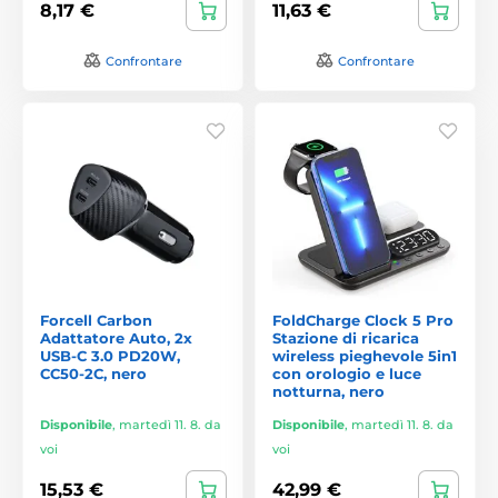
8,17 €
11,63 €
Confrontare
Confrontare
Forcell Carbon
FoldCharge Clock 5 Pro
Adattatore Auto, 2x
Stazione di ricarica
USB-C 3.0 PD20W,
wireless pieghevole 5in1
CC50-2C, nero
con orologio e luce
notturna, nero
Disponibile
,
martedì 11. 8. da
Disponibile
,
martedì 11. 8. da
voi
voi
15,53 €
42,99 €