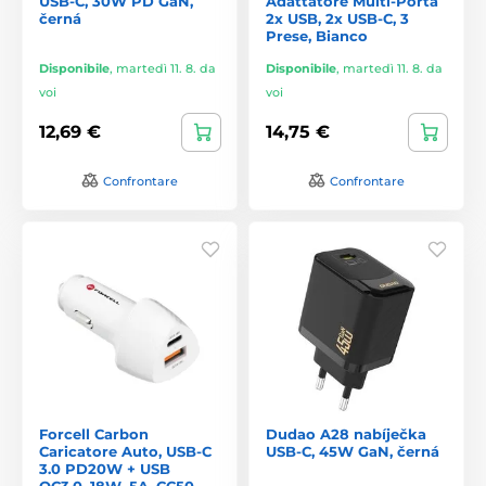
USB-C, 30W PD GaN,
Adattatore Multi-Porta
černá
2x USB, 2x USB-C, 3
Prese, Bianco
Disponibile
,
martedì 11. 8. da
Disponibile
,
martedì 11. 8. da
voi
voi
12,69 €
14,75 €
Confrontare
Confrontare
Forcell Carbon
Dudao A28 nabíječka
Caricatore Auto, USB-C
USB-C, 45W GaN, černá
3.0 PD20W + USB
QC3.0, 18W, 5A, CC50-