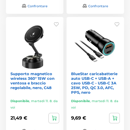
Confrontare
Confrontare
Supporto magnetico
BlueStar caricabatterie
wireless 360° 15W con
auto USB-C + USB-A +
ventosa e braccio
cavo USB-C - USB-C 3A
regolabile, nero, C48
25W, PD, QC 3.0, AFC,
PPS, nero
Disponibile
,
martedì 11. 8. da
Disponibile
,
martedì 11. 8. da
voi
voi
21,49 €
9,69 €