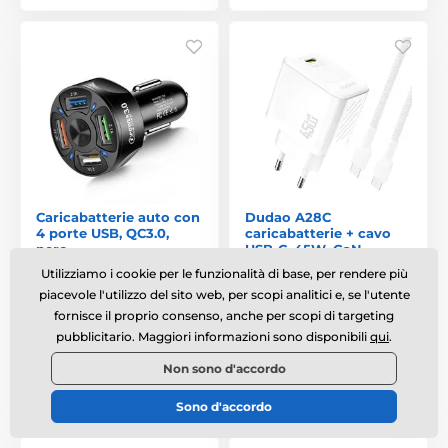
Caricabatterie auto con
Dudao A28C
4 porte USB, QC3.0,
caricabatterie + cavo
nero
USB-C, 45W, GaN,
bianco
Utilizziamo i cookie per le funzionalità di base, per rendere più
piacevole l'utilizzo del sito web, per scopi analitici e, se l'utente
Disponibile
,
martedì 11. 8. da
Disponibile
,
martedì 11. 8. da
fornisce il proprio consenso, anche per scopi di targeting
voi
voi
pubblicitario. Maggiori informazioni sono disponibili
qui
.
11,49 €
12,99 €
Non sono d'accordo
Confrontare
Confrontare
Sono d'accordo