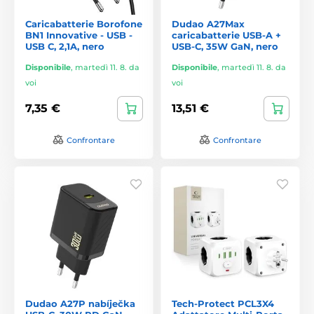
Caricabatterie Borofone
Dudao A27Max
BN1 Innovative - USB -
caricabatterie USB-A +
USB C, 2,1A, nero
USB-C, 35W GaN, nero
Disponibile
,
martedì 11. 8. da
Disponibile
,
martedì 11. 8. da
voi
voi
7,35 €
13,51 €
Confrontare
Confrontare
Dudao A27P nabíječka
Tech-Protect PCL3X4