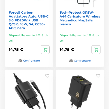
Forcell Carbon
Tech-Protect QI15W-
Adattatore Auto, USB-C
A44 Caricatore Wireless
3.0 PD20W + USB
Magnetico MagSafe,
QC3.0, 18W, 5A, CC50-
bianco
1A1C, nero
Disponibile
,
martedì 11. 8. da
Disponibile
,
martedì 11. 8. da
voi
voi
14,75 €
14,75 €
Confrontare
Confrontare