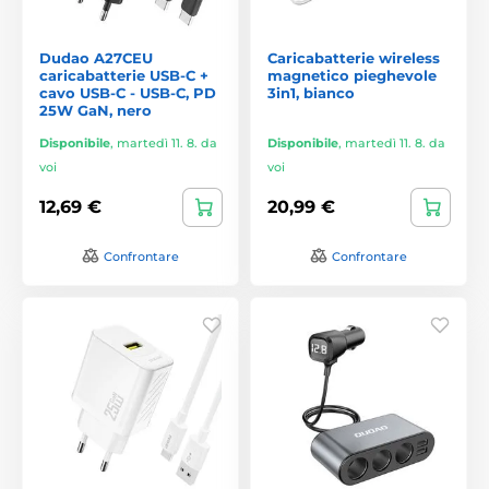
Dudao A27CEU
Caricabatterie wireless
caricabatterie USB-C +
magnetico pieghevole
cavo USB-C - USB-C, PD
3in1, bianco
25W GaN, nero
Disponibile
,
martedì 11. 8. da
Disponibile
,
martedì 11. 8. da
voi
voi
12,69 €
20,99 €
Confrontare
Confrontare