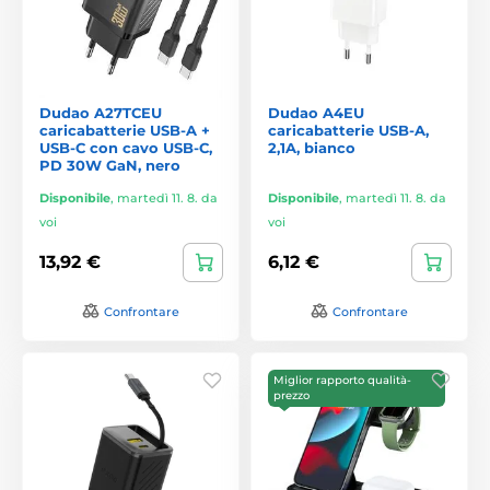
Dudao A27TCEU
Dudao A4EU
caricabatterie USB-A +
caricabatterie USB-A,
USB-C con cavo USB-C,
2,1A, bianco
PD 30W GaN, nero
Disponibile
,
martedì 11. 8. da
Disponibile
,
martedì 11. 8. da
voi
voi
13,92 €
6,12 €
Confrontare
Confrontare
Miglior rapporto qualità-
prezzo