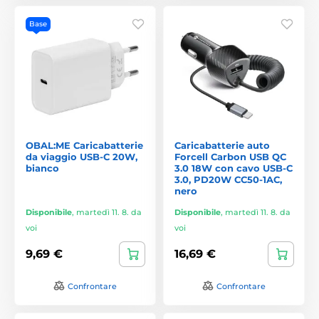
Base
OBAL:ME Caricabatterie
Caricabatterie auto
da viaggio USB-C 20W,
Forcell Carbon USB QC
bianco
3.0 18W con cavo USB-C
3.0, PD20W CC50-1AC,
nero
Disponibile
,
martedì 11. 8. da
Disponibile
,
martedì 11. 8. da
voi
voi
9,69 €
16,69 €
Confrontare
Confrontare