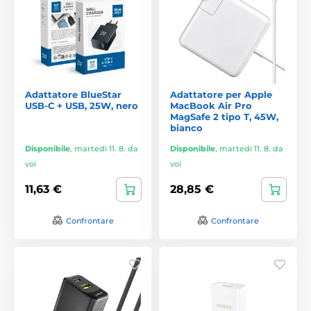
Adattatore BlueStar
Adattatore per Apple
USB-C + USB, 25W, nero
MacBook Air Pro
MagSafe 2 tipo T, 45W,
bianco
Disponibile
,
martedì 11. 8. da
Disponibile
,
martedì 11. 8. da
voi
voi
11,63 €
28,85 €
Confrontare
Confrontare