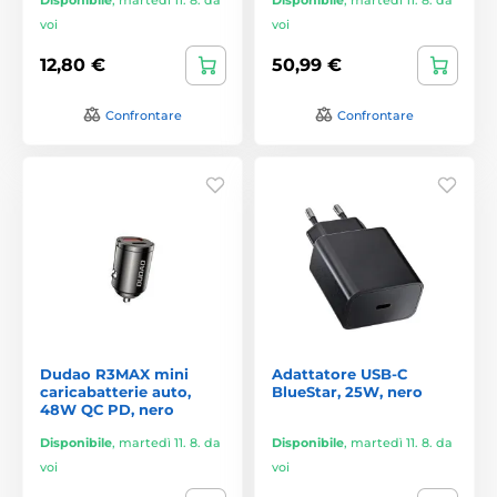
voi
voi
12,80 €
50,99 €
Confrontare
Confrontare
Dudao R3MAX mini
Adattatore USB-C
caricabatterie auto,
BlueStar, 25W, nero
48W QC PD, nero
Disponibile
,
martedì 11. 8. da
Disponibile
,
martedì 11. 8. da
voi
voi