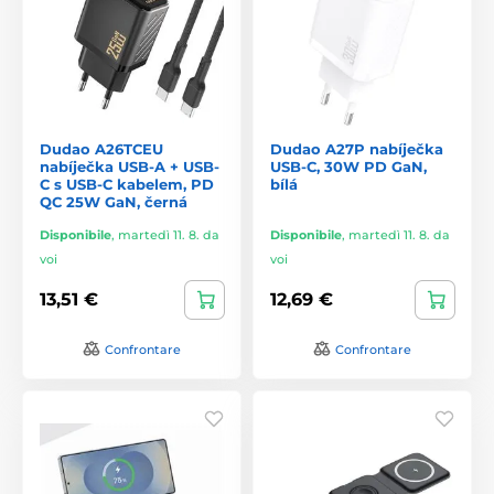
Dudao A26TCEU
Dudao A27P nabíječka
nabíječka USB-A + USB-
USB-C, 30W PD GaN,
C s USB-C kabelem, PD
bílá
QC 25W GaN, černá
Disponibile
,
martedì 11. 8. da
Disponibile
,
martedì 11. 8. da
voi
voi
13,51 €
12,69 €
Confrontare
Confrontare