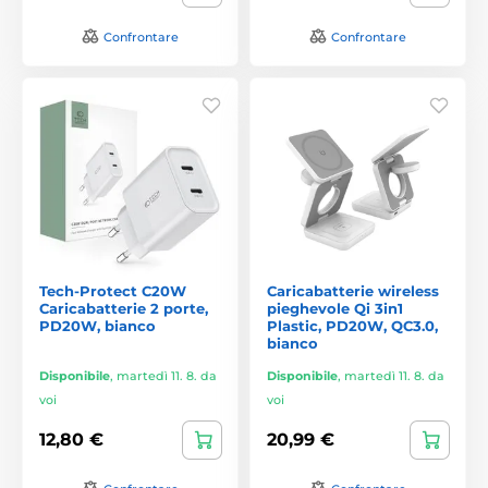
Confrontare
Confrontare
Tech-Protect C20W
Caricabatterie wireless
Caricabatterie 2 porte,
pieghevole Qi 3in1
PD20W, bianco
Plastic, PD20W, QC3.0,
bianco
Disponibile
,
martedì 11. 8. da
Disponibile
,
martedì 11. 8. da
voi
voi
12,80 €
20,99 €