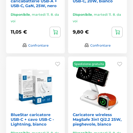
caricabatterie USB-A +
USB-C, 20W, bianco
USB-C, GaN, 25W, nero
Disponibile
,
martedì 11. 8. da
Disponibile
,
martedì 11. 8. da
voi
voi
11,05 €
9,80 €
Confrontare
Confrontare
Spedizione gratuita
BlueStar caricatore
Caricatore wireless
USB-C + cavo USB-C -
MagSafe 3in1 Qi2.2 25W,
Lightning, bianco
pieghevole, bianco
Disponibile
,
martedì 11. 8. da
Disponibile
,
martedì 11. 8. da