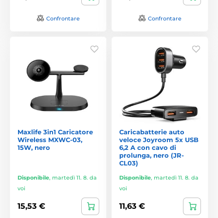
Confrontare
Confrontare
Maxlife 3in1 Caricatore
Caricabatterie auto
Wireless MXWC-03,
veloce Joyroom 5x USB
15W, nero
6,2 A con cavo di
prolunga, nero (JR-
CL03)
Disponibile
,
martedì 11. 8. da
Disponibile
,
martedì 11. 8. da
voi
voi
15,53 €
11,63 €