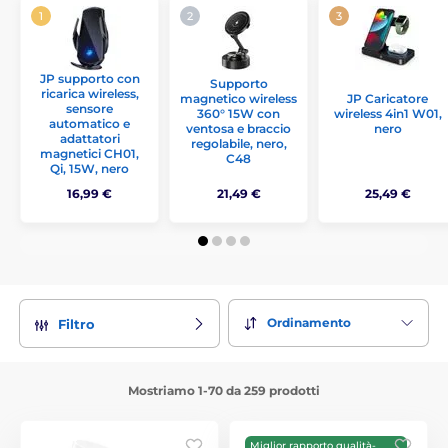
JP supporto con
Supporto
ricarica wireless,
magnetico wireless
JP Caricatore
sensore
360° 15W con
wireless 4in1 W01,
automatico e
ventosa e braccio
nero
adattatori
regolabile, nero,
magnetici CH01,
C48
Qi, 15W, nero
16,99 €
21,49 €
25,49 €
Ordinamento
Filtro
Mostriamo 1-70 da 259 prodotti
Miglior rapporto qualità-