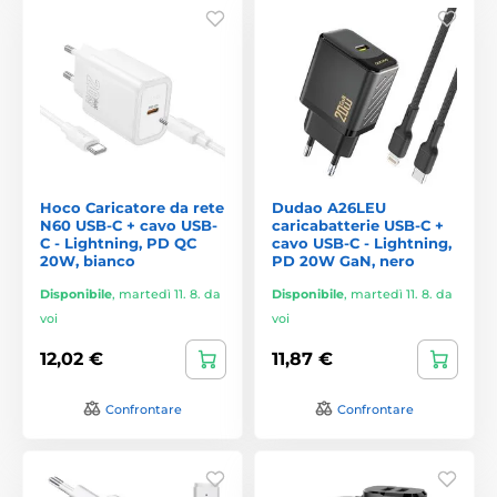
Hoco Caricatore da rete
Dudao A26LEU
N60 USB-C + cavo USB-
caricabatterie USB-C +
C - Lightning, PD QC
cavo USB-C - Lightning,
20W, bianco
PD 20W GaN, nero
Disponibile
,
martedì 11. 8. da
Disponibile
,
martedì 11. 8. da
voi
voi
12,02 €
11,87 €
Confrontare
Confrontare