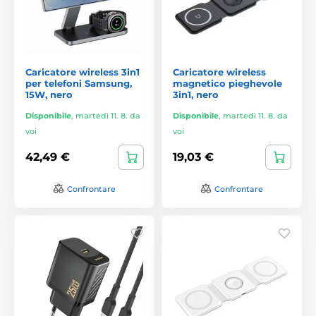
Caricatore wireless 3in1
Caricatore wireless
per telefoni Samsung,
magnetico pieghevole
15W, nero
3in1, nero
Disponibile
,
martedì 11. 8. da
Disponibile
,
martedì 11. 8. da
voi
voi
42,49 €
19,03 €
Confrontare
Confrontare