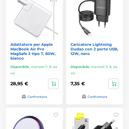
Adattatore per Apple
Caricatore Lightning
MacBook Air Pro
Dudao con 2 porte USB,
MagSafe 2 tipo T, 60W,
12W, nero
bianco
Disponibile
,
martedì 11. 8. da
Disponibile
,
martedì 11. 8. da
voi
voi
28,95 €
7,35 €
Confrontare
Confrontare