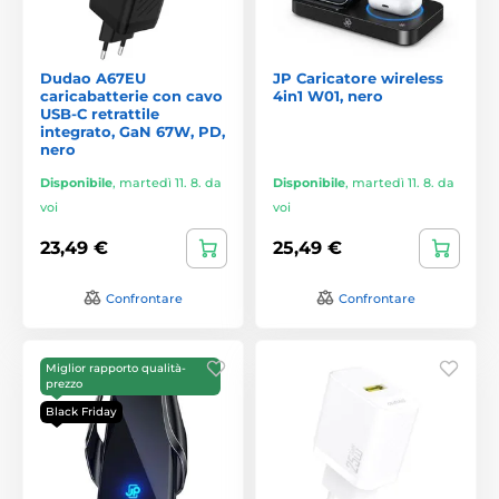
Dudao A67EU
JP Caricatore wireless
caricabatterie con cavo
4in1 W01, nero
USB-C retrattile
integrato, GaN 67W, PD,
nero
Disponibile
,
martedì 11. 8. da
Disponibile
,
martedì 11. 8. da
voi
voi
23,49 €
25,49 €
Confrontare
Confrontare
Miglior rapporto qualità-
prezzo
Black Friday