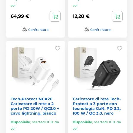
voi
voi
64,99 €
12,28 €
Confrontare
Confrontare
Tech-Protect NCA20
Caricatore di rete Tech-
Caricatore di rete a 2
Protect a 3 porte con
porte PD 20W / QC3.0 +
tecnologia GaN, PD 3.2,
cavo lightning, bianco
100 W / QC 3.0, nero
Disponibile
,
martedì 11. 8. da
Disponibile
,
martedì 11. 8. da
voi
voi