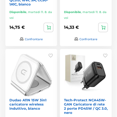
1A1C, bianco
Disponibile
,
martedì 11. 8. da
Disponibile
,
martedì 11. 8. da
voi
voi
14,75 €
14,33 €
Confrontare
Confrontare
Dudao A11N 15W 3in1
Tech-Protect NCA45W-
caricatore wireless
GAN Caricatore di rete
induttivo, bianco
2 porte PD45W / QC 3.0,
nero