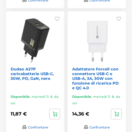
Confrontare
Confrontare
Dudao A27P
Adattatore Forcell con
caricabatterie USB-C,
connettore USB-C e
30W, PD, GaN, nero
USB-A, 3A, 30W con
funzione di ricarica PD
e QC 4.0
Disponibile
,
martedì 11. 8. da
Disponibile
,
martedì 11. 8. da
voi
voi
11,87 €
14,36 €
Confrontare
Confrontare