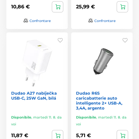
10,86 €
25,99 €
Confrontare
Confrontare
Dudao A27 nabíječka
Dudao R6S
USB-C, 25W GaN, bílá
caricabatterie auto
intelligente 2× USB-A,
3,4A, argento
Disponibile
,
martedì 11. 8. da
Disponibile
,
martedì 11. 8. da
voi
voi
11,87 €
5,71 €