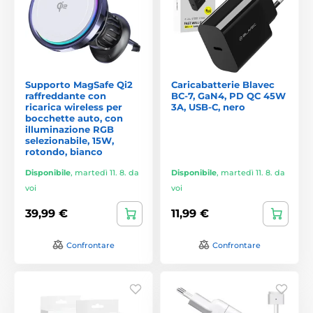
Supporto MagSafe Qi2
Caricabatterie Blavec
raffreddante con
BC-7, GaN4, PD QC 45W
ricarica wireless per
3A, USB-C, nero
bocchette auto, con
illuminazione RGB
selezionabile, 15W,
rotondo, bianco
Disponibile
,
martedì 11. 8. da
Disponibile
,
martedì 11. 8. da
voi
voi
39,99 €
11,99 €
Confrontare
Confrontare