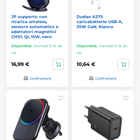
JP supporto con
Dudao A27S
ricarica wireless,
caricabatterie USB-A,
sensore automatico e
25W GaN, bianco
adattatori magnetici
CH01, Qi, 15W, nero
Disponibile
,
martedì 11. 8. da
Disponibile
,
martedì 11. 8. da
voi
voi
16,99 €
10,64 €
Confrontare
Confrontare