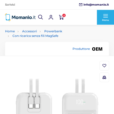
info@momanio.it
Scrivici
0
Menu
Home
Accessori
Powerbank
Con ricarica senza fili MagSafe
Produttore