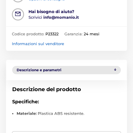
Hai bisogno di aiuto?
Scrivici
info@momanio.it
Codice prodotto:
P23322
Garanzia:
24 mesi
Informazioni sul venditore
Descrizione e parametri
Descrizione del prodotto
Specifiche:
Materiale:
Plastica ABS resistente.
Ingresso:
Cavo USB-C: 5V/3A, 9V/2A, 12V/1,5A.