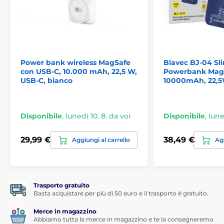
Soluzione perfetta per ricaricare i tuoi dispositivi in
viaggio, in ufficio e a casa.
Ordina ora e goditi la
comodità della ricarica moderna!
Power bank wireless MagSafe
Blavec BJ-04 Sli
con USB-C, 10.000 mAh, 22,5 W,
Powerbank MagS
USB-C, bianco
10000mAh, 22,5
Disponibile
,
lunedì 10. 8. da voi
Disponibile
,
lune
29,99 €
38,49 €
Aggiungi al carrello
Agg
Trasporto gratuito
Basta acquistare per più di 50 euro e il trasporto è gratuito.
Merce in magazzino
Abbiamo tutta la merce in magazzino e te la consegneremo