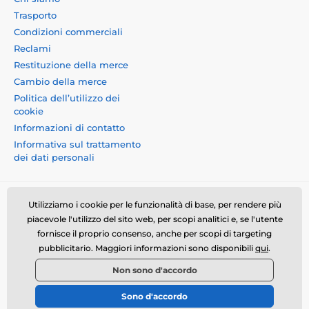
Trasporto
Condizioni commerciali
Reclami
Restituzione della merce
Cambio della merce
Politica dell’utilizzo dei
cookie
Informazioni di contatto
Informativa sul trattamento
dei dati personali
Utilizziamo i cookie per le funzionalità di base, per rendere più
piacevole l'utilizzo del sito web, per scopi analitici e, se l'utente
fornisce il proprio consenso, anche per scopi di targeting
Momanio s.r.o., Okružní 361/14, 74718, Píšť, Czech
pubblicitario. Maggiori informazioni sono disponibili
qui
.
republic, VAT: CZ09604707, info@momanio.it
Non sono d'accordo
© 2026 www.momanio.it ⦁ Il negozio online è stato creato da
Sono d'accordo
SIMPLIA.cz