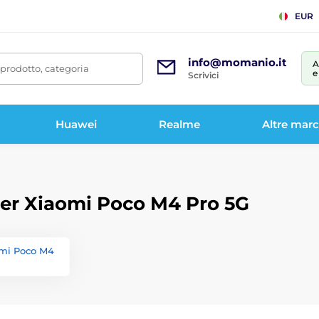
EUR
info@momanio.it
A
prodotto, categoria
e
Scrivici
Huawei
Realme
Altre mar
 per Xiaomi Poco M4 Pro 5G
omi Poco M4