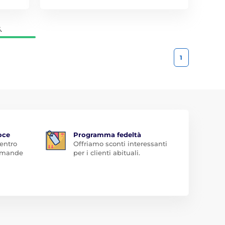
.
1
oce
Programma fedeltà
 entro
Offriamo sconti interessanti
domande
per i clienti abituali.