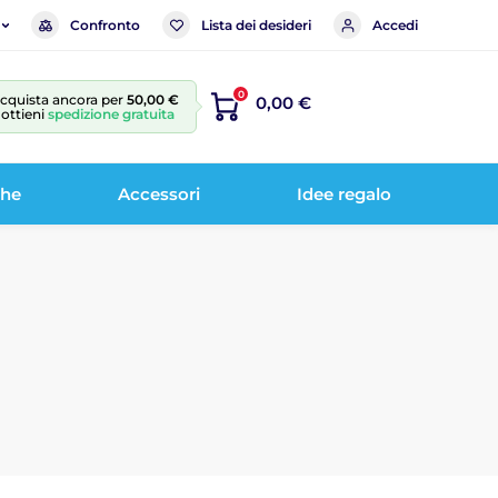
Confronto
Lista dei desideri
Accedi
0
cquista ancora per
50,00 €
0,00 €
 ottieni
spedizione gratuita
che
Accessori
Idee regalo