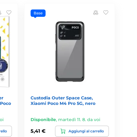
Base
er
Custodia Outer Space Case,
 Poco
Xiaomi Poco M4 Pro 5G, nero
oi
Disponibile
,
martedì 11. 8. da voi
5,41 €
rello
Aggiungi al carrello