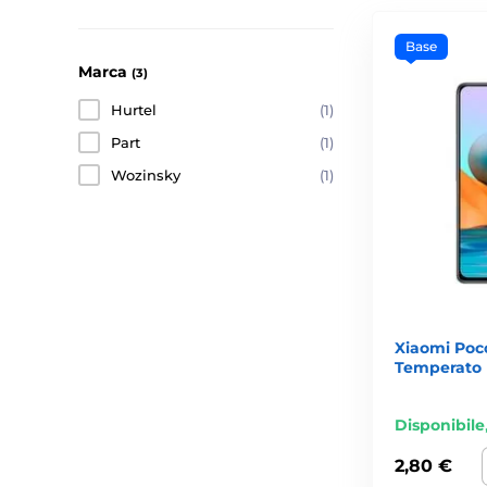
Base
Marca
(3)
Hurtel
(1)
Part
(1)
Wozinsky
(1)
Xiaomi Poc
Temperato
Disponibile
2,80 €