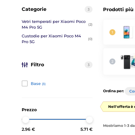
Categorie
Prodotti più
3
Vetri temperati per Xiaomi Poco
(2)
M4 Pro 5G
Custodie per Xiaomi Poco M4
(0)
Pro 5G
Filtro
3
Base
(3)
Ordina per:
Con
Nell'offerta è
Prezzo
Mostriamo 1-3 da
2.96 €
5.71 €