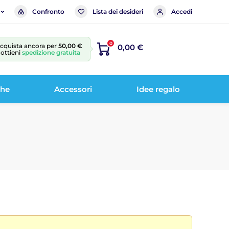
Confronto
Lista dei desideri
Accedi
0
cquista ancora per
50,00 €
0,00 €
 ottieni
spedizione gratuita
che
Accessori
Idee regalo