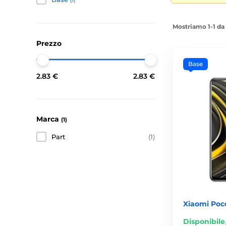
(1)
Mostriamo 1-1 da 
Prezzo
Base
2.83 €
2.83 €
Marca
(1)
Part
(1)
Xiaomi Poc
Disponibile