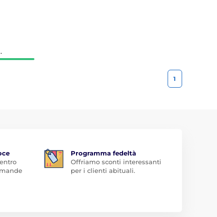
.
1
oce
Programma fedeltà
 entro
Offriamo sconti interessanti
domande
per i clienti abituali.