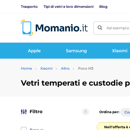
Trasporto
Tipi di vetri e loro dimensioni
Blog
Ad esempio 
Apple
Samsung
Xiaomi
Home
Xiaomi
Altro
Poco M3
Vetri temperati e custodie 
Filtro
1
Ordina per:
Con
Nell'offerta è 
Base