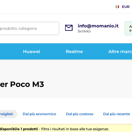
EUR
info@momanio.it
A
prodotto, categoria
e
Scrivici
Huawei
Realme
Altre mar
per Poco M3
sigliati
Dal più economico
Dal più costoso
Dal più recente
disponibile 1 prodotti
- filtra i risultati in base alle tue esigenze.