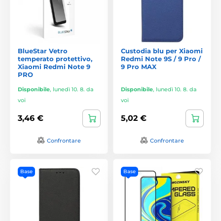
BlueStar Vetro
Custodia blu per Xiaomi
temperato protettivo,
Redmi Note 9S / 9 Pro /
Xiaomi Redmi Note 9
9 Pro MAX
PRO
Disponibile
,
lunedì 10. 8. da
Disponibile
,
lunedì 10. 8. da
voi
voi
3,46 €
5,02 €
Confrontare
Confrontare
Base
Base