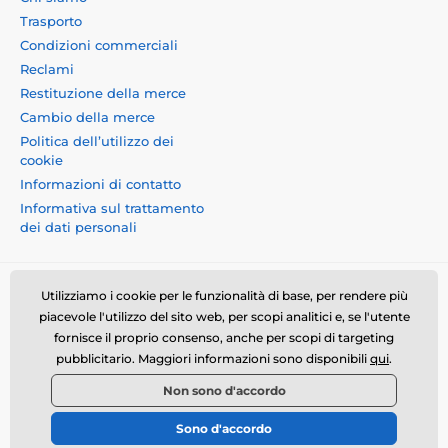
Trasporto
Condizioni commerciali
Reclami
Restituzione della merce
Cambio della merce
Politica dell’utilizzo dei
cookie
Informazioni di contatto
Informativa sul trattamento
dei dati personali
Utilizziamo i cookie per le funzionalità di base, per rendere più
piacevole l'utilizzo del sito web, per scopi analitici e, se l'utente
fornisce il proprio consenso, anche per scopi di targeting
Momanio s.r.o., Okružní 361/14, 74718, Píšť, Czech
pubblicitario. Maggiori informazioni sono disponibili
qui
.
republic, VAT: CZ09604707, info@momanio.it
Non sono d'accordo
© 2026 www.momanio.it ⦁ Il negozio online è stato creato da
Sono d'accordo
SIMPLIA.cz