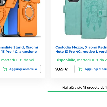
amslide Stand, Xiaomi
Custodia Mezzo, Xiaomi Red
13 Pro 4G, arancione
Note 13 Pro 4G, motivo 1, ver
,
martedì 11. 8. da voi
Disponibile
,
martedì 11. 8. da v
9,69 €
Aggiungi al carrello
Aggiungi al car
Hai già visto 15 prodotti da 1