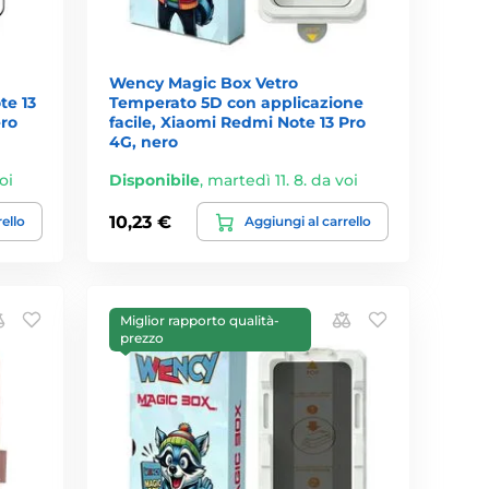
Wency Magic Box Vetro
te 13
Temperato 5D con applicazione
ero
facile, Xiaomi Redmi Note 13 Pro
4G, nero
oi
Disponibile
,
martedì 11. 8. da voi
10,23 €
rello
Aggiungi al carrello
Miglior rapporto qualità-
prezzo