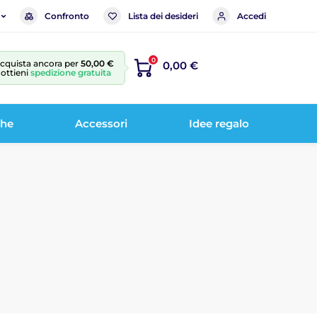
Confronto
Lista dei desideri
Accedi
0
cquista ancora per
50,00 €
0,00 €
 ottieni
spedizione gratuita
che
Accessori
Idee regalo