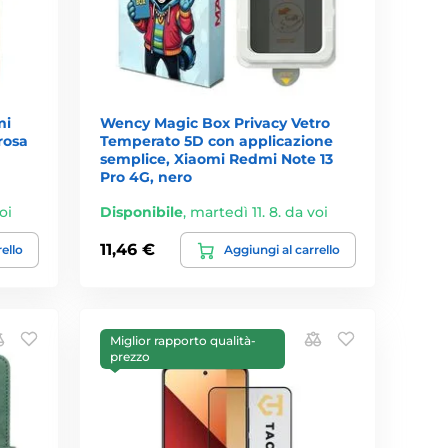
mi
Wency Magic Box Privacy Vetro
rosa
Temperato 5D con applicazione
semplice, Xiaomi Redmi Note 13
Pro 4G, nero
oi
Disponibile
,
martedì 11. 8. da voi
11,46 €
rello
Aggiungi al carrello
Miglior rapporto qualità-
prezzo