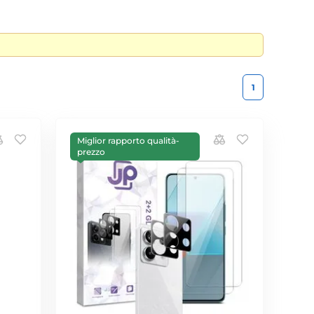
1
Miglior rapporto qualità-
prezzo