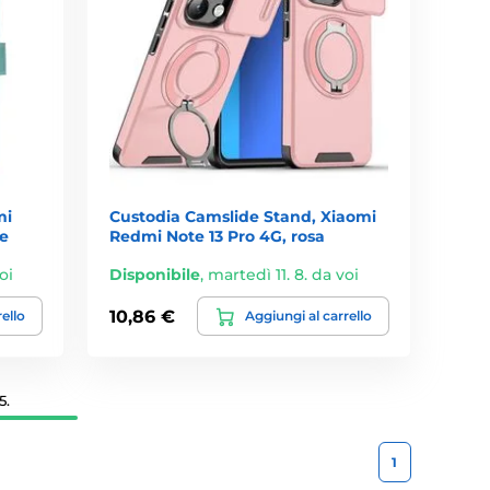
mi
Custodia Camslide Stand, Xiaomi
de
Redmi Note 13 Pro 4G, rosa
oi
Disponibile
,
martedì 11. 8. da voi
10,86 €
rello
Aggiungi al carrello
5.
1