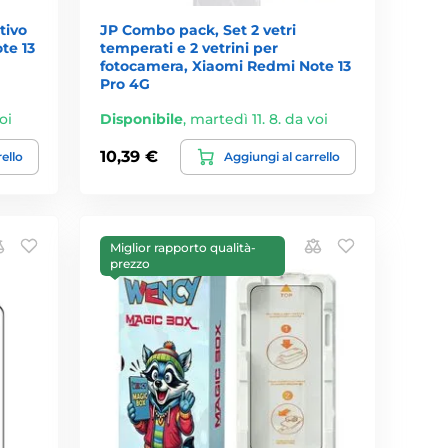
tivo
JP Combo pack, Set 2 vetri
te 13
temperati e 2 vetrini per
fotocamera, Xiaomi Redmi Note 13
Pro 4G
oi
Disponibile
,
martedì 11. 8. da voi
10,39 €
rello
Aggiungi al carrello
Miglior rapporto qualità-
prezzo