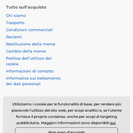
Tutto sull’acquisto
Chi siamo
Trasporto
Condizioni commerciali
Reclami
Restituzione della merce
Cambio della merce
Politica dell’utilizzo dei
cookie
Informazioni di contatto
Informativa sul trattamento
dei dati personali
Utilizziamo i cookie per le funzionalità di base, per rendere più
piacevole l'utilizzo del sito web, per scopi analitici e, se l'utente
fornisce il proprio consenso, anche per scopi di targeting
Momanio s.r.o., Okružní 361/14, 74718, Píšť, Czech
pubblicitario. Maggiori informazioni sono disponibili
qui
.
republic, VAT: CZ09604707, info@momanio.it
Non sono d'accordo