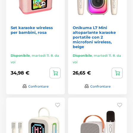
Set karaoke wireless
Onikuma L7 Mini
per bambini, rosa
altoparlante karaoke
portatile con 2
microfoni wireless,
beige
Disponibile
,
martedì 11. 8. da
Disponibile
,
martedì 11. 8. da
voi
voi
34,98 €
26,65 €
Confrontare
Confrontare