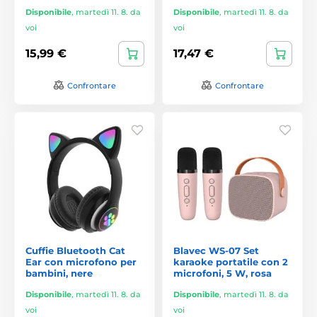
Disponibile
,
martedì 11. 8. da
Disponibile
,
martedì 11. 8. da
voi
voi
15,99 €
17,47 €
Confrontare
Confrontare
Cuffie Bluetooth Cat
Blavec WS-07 Set
Ear con microfono per
karaoke portatile con 2
bambini, nere
microfoni, 5 W, rosa
Disponibile
,
martedì 11. 8. da
Disponibile
,
martedì 11. 8. da
voi
voi