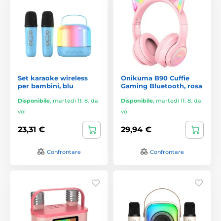
Set karaoke wireless
Onikuma B90 Cuffie
per bambini, blu
Gaming Bluetooth, rosa
Disponibile
,
martedì 11. 8. da
Disponibile
,
martedì 11. 8. da
voi
voi
23,31 €
29,94 €
Confrontare
Confrontare