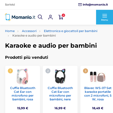
info@momanio.it
Scrivici
0
Menu
Home
Accessori
Elettronica e giocattoli per bambini
Karaoke e audio per bambini
Karaoke e audio per bambini
Prodotti più venduti
Cuffie Bluetooth
Cuffie Bluetooth
Blavec WS-07 Set
Cat Ear con
Cat Ear con
karaoke portatile
microfono per
microfono per
con 2 microfoni, 5
bambini, rosa
bambini, nere
W, rosa
15,99 €
16,99 €
18,49 €