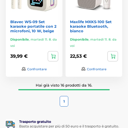
Blavec WS-09 Set
Maxlife MXKS-100 Set
karaoke portatile con 2
karaoke Bluetooth,
microfoni, 10 W, beige
bianco
Disponibile
,
martedì 11. 8. da
Disponibile
,
martedì 11. 8. da
voi
voi
39,99 €
22,53 €
Confrontare
Confrontare
Hai già visto 16 prodotti da 16.
1
Trasporto gratuito
Basta acquistare per più di 50 euro e il trasporto è gratuito.