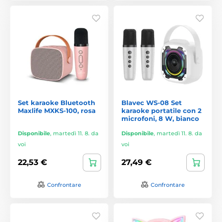
Set karaoke Bluetooth
Blavec WS-08 Set
Maxlife MXKS-100, rosa
karaoke portatile con 2
microfoni, 8 W, bianco
Disponibile
,
martedì 11. 8. da
Disponibile
,
martedì 11. 8. da
voi
voi
22,53 €
27,49 €
Confrontare
Confrontare