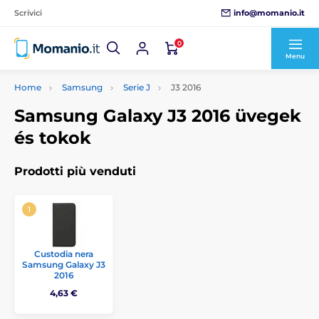
info@momanio.it
Scrivici
0
Menu
Home
Samsung
Serie J
J3 2016
Samsung Galaxy J3 2016 üvegek
és tokok
Prodotti più venduti
Custodia nera
Samsung Galaxy J3
2016
4,63 €