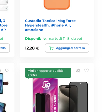
, 3
Custodia Tactical MagForce
atore
Hyperstealth, iPhone Air,
 Air
arancione
oi
Disponibile
,
martedì 11. 8. da voi
12,28 €
rello
Aggiungi al carrello
Miglior rapporto qualità-
prezzo