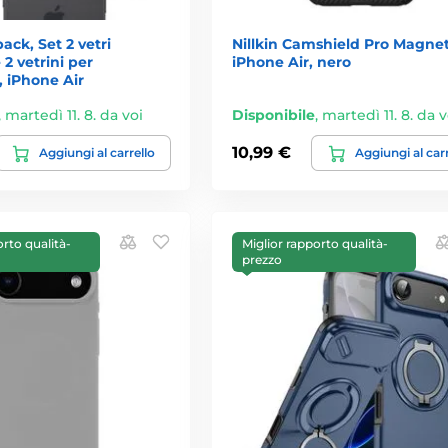
ck, Set 2 vetri
Nillkin Camshield Pro Magnet
 2 vetrini per
iPhone Air, nero
 iPhone Air
,
martedì 11. 8. da voi
Disponibile
,
martedì 11. 8. da v
10,99 €
Aggiungi al carrello
Aggiungi al car
orto qualità-
Miglior rapporto qualità-
prezzo