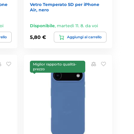
hone
Vetro Temperato 5D per iPhone
Air, nero
oi
Disponibile
,
martedì 11. 8. da voi
5,80 €
rello
Aggiungi al carrello
Miglior rapporto qualità-
prezzo