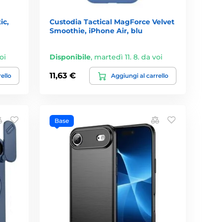
ic,
Custodia Tactical MagForce Velvet
Smoothie, iPhone Air, blu
oi
Disponibile
,
martedì 11. 8. da voi
11,63 €
rello
Aggiungi al carrello
Base