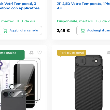
k Vetri Temperati, 3
JP 2,5D Vetro Temperato, iP
elefono con applicatore,
Air
,
martedì 11. 8. da voi
Disponibile
,
martedì 11. 8. da v
2,49 €
Aggiungi al carrello
Aggiungi al car
orto qualità-
Per i più esigenti