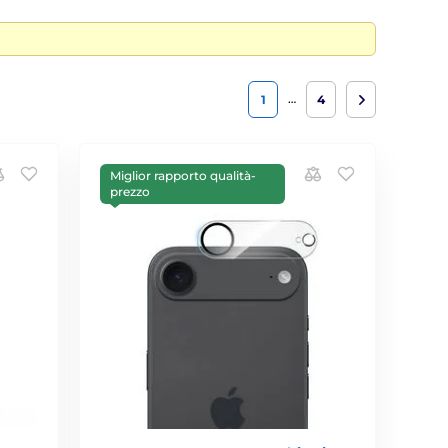
…
1
4
Miglior rapporto qualità-
prezzo