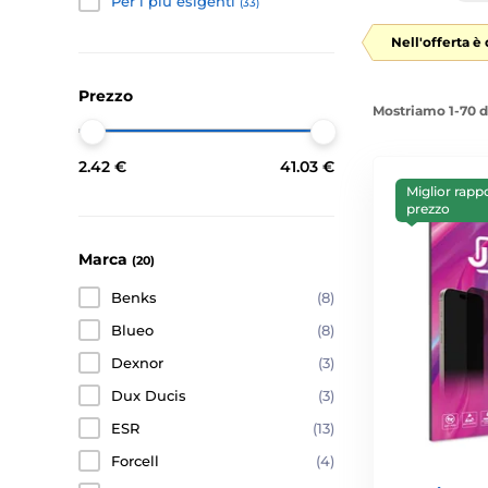
Per i più esigenti
(33)
Nell'offerta è
Prezzo
Mostriamo 1-70 d
2.42 €
41.03 €
Miglior rapp
prezzo
Marca
(20)
Benks
(8)
Blueo
(8)
Dexnor
(3)
Dux Ducis
(3)
ESR
(13)
Forcell
(4)