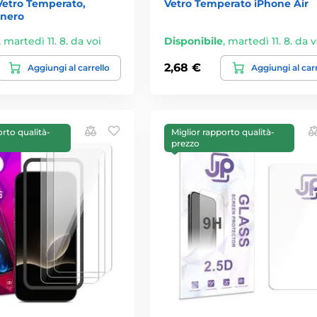
Vetro Temperato,
Vetro Temperato iPhone Air
 nero
,
martedì 11. 8. da voi
Disponibile
,
martedì 11. 8. da v
2,68 €
Aggiungi al carrello
Aggiungi al car
orto qualità-
Miglior rapporto qualità-
prezzo