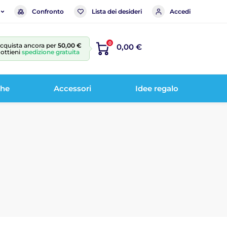
Confronto
Lista dei desideri
Accedi
0
cquista ancora per
50,00 €
0,00 €
 ottieni
spedizione gratuita
che
Accessori
Idee regalo