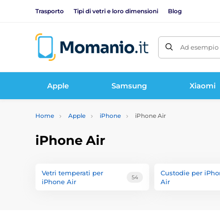
Trasporto
Tipi di vetri e loro dimensioni
Blog
Ad esempio 
Apple
Samsung
Xiaomi
Home
Apple
iPhone
iPhone Air
iPhone Air
Vetri temperati per
Custodie per iPh
54
iPhone Air
Air