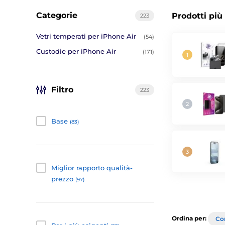
Categorie
Prodotti più
223
Vetri temperati per iPhone Air
(54)
Custodie per iPhone Air
(171)
Filtro
223
Base
(83)
Miglior rapporto qualità-
prezzo
(97)
Ordina per:
Con