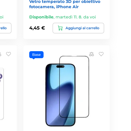
Vetro temperato 3D per obiettivo
fotocamera, iPhone Air
oi
Disponibile
,
martedì 11. 8. da voi
4,45 €
rello
Aggiungi al carrello
Base