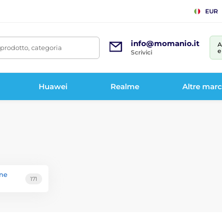
EUR
info@momanio.it
A
prodotto, categoria
e
Scrivici
Huawei
Realme
Altre mar
one
171