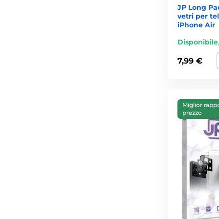
JP Long Pac
vetri per t
iPhone Air
Disponibile
7,99 €
Miglior rapp
prezzo