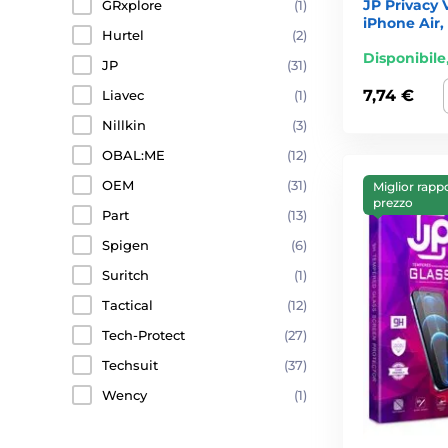
JP Privacy 
GRxplore
(1)
iPhone Air,
Hurtel
(2)
Disponibile
JP
(31)
7,74 €
Liavec
(1)
Nillkin
(3)
OBAL:ME
(12)
OEM
(31)
Miglior rapp
prezzo
Part
(13)
Spigen
(6)
Suritch
(1)
Tactical
(12)
Tech-Protect
(27)
Techsuit
(37)
Wency
(1)