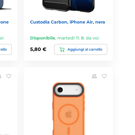
hone
Custodia Carbon, iPhone Air, nera
oi
Disponibile
,
martedì 11. 8. da voi
5,80 €
rello
Aggiungi al carrello