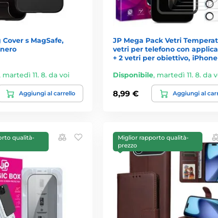
 Cover s MagSafe,
JP Mega Pack Vetri Temperati
 nero
vetri per telefono con applic
+ 2 vetri per obiettivo, iPhone
,
martedì 11. 8. da voi
Disponibile
,
martedì 11. 8. da v
8,99 €
Aggiungi al carrello
Aggiungi al car
orto qualità-
Miglior rapporto qualità-
prezzo