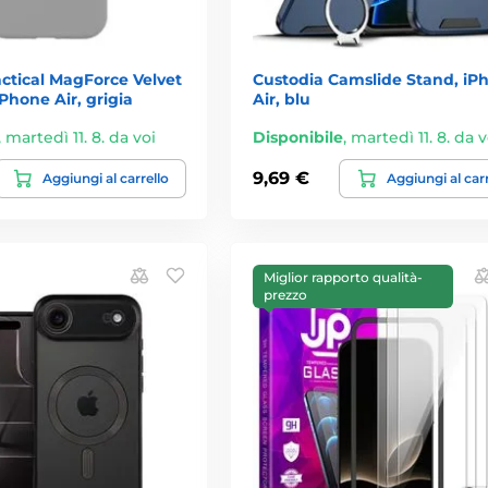
ctical MagForce Velvet
Custodia Camslide Stand, iP
Phone Air, grigia
Air, blu
,
martedì 11. 8. da voi
Disponibile
,
martedì 11. 8. da v
9,69 €
Aggiungi al carrello
Aggiungi al car
Miglior rapporto qualità-
prezzo