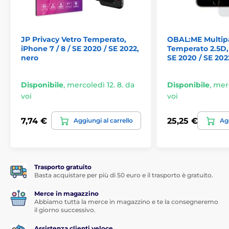
*Le immagini hanno solo carattere informativo.
JP Privacy Vetro Temperato,
OBAL:ME Multip
iPhone 7 / 8 / SE 2020 / SE 2022,
Temperato 2.5D, 
Applicazione alla portata di tutti
nero
SE 2020 / SE 202
Un altro grande vantaggio di questo vetro temperato
per iPhone 7, 8 è la sua
applicazione molto semplice
.
Disponibile
,
mercoledì 12. 8. da
Disponibile
,
merc
Grazie al
kit di applicazione
, fissare il vetro temperato
voi
voi
sul display del tuo smartphone sarà davvero un gioco
da ragazzi.
7,74 €
25,25 €
Aggiungi al carrello
Agg
Adesione perfetta
A differenza di altri vetri temperati, l'intera superficie
del vetro temperato per iPhone 7, 8 è ricoperta da
adesivo, il che garantisce un'
adesione assolutamente
Trasporto gratuito
perfetta su tutta la superficie
del vetro temperato.
Basta acquistare per più di 50 euro e il trasporto è gratuito.
Non c'è quindi il rischio che i bordi del vetro protettivo
si stacchino o si sollevino.
Merce in magazzino
Abbiamo tutta la merce in magazzino e te la consegneremo
il giorno successivo.
Contenuto della confezione:
Assistenza clienti veloce